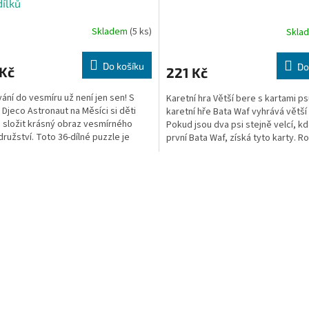
dílků
Skladem
(5 ks)
Skla
Do košíku
Do
 Kč
221 Kč
ání do vesmíru už není jen sen! S
Karetní hra Větší bere s kartami ps
 Djeco Astronaut na Měsíci si děti
karetní hře Bata Waf vyhrává větší
složit krásný obraz vesmírného
Pokud jsou dva psi stejně velcí, kd
ružství. Toto 36-dílné puzzle je
první Bata Waf, získá tyto karty. 
 pro menší...
balení:...
O
v
l
á
d
a
c
í
p
r
v