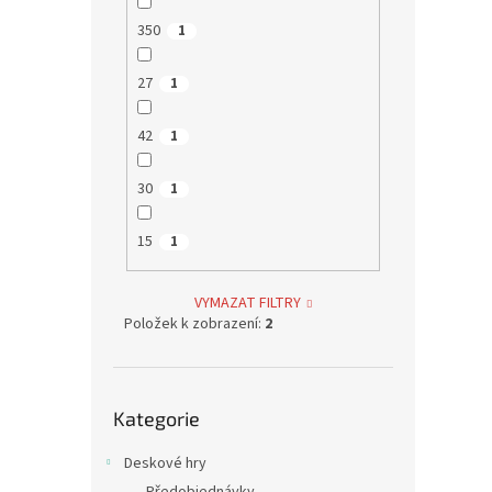
350
1
27
1
42
1
30
1
15
1
VYMAZAT FILTRY
Položek k zobrazení:
2
Přeskočit
Kategorie
kategorie
Deskové hry
Předobjednávky