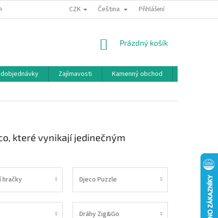
CZK
Čeština
MÍNKY OCHRANY OSOBNÍCH ÚDAJŮ
BONUSOVÝ PROGRAM
Přihlášení
NÁKUPNÍ
Prázdný košík
KOŠÍK
edobjednávky
Zajímavosti
Kamenný obchod
Značky
o, které vynikají jedinečným
í hračky
Djeco Puzzle
Dráhy Zig&Go