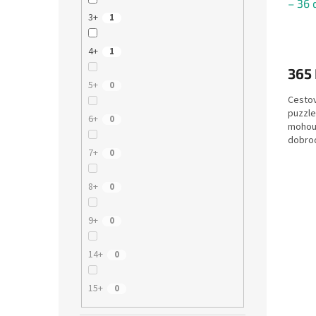
– 36 
t
3+
1
ů
4+
1
365
5+
0
Cestov
puzzle
6+
0
mohou 
dobrod
7+
0
ideální
8+
0
9+
0
14+
0
15+
0