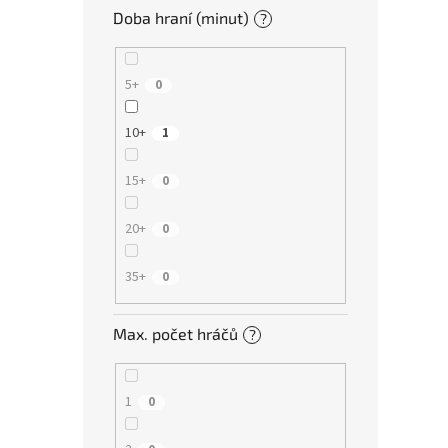
Doba hraní (minut)
?
5+
0
10+
1
15+
0
20+
0
35+
0
Max. počet hráčů
?
1
0