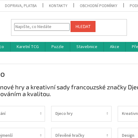
DOPRAVA, PLATBA
KONTAKTY
OBCHODNÍ PODMÍNKY
POD
HLEDAT
co
Karetní TCG
Puzzle
Stavebnice
Akce
Př
co
nové hry a kreativní sady francouzské značky Djec
ováním a kvalitou.
ání
Djeco hry
Kreativn
ejmenší
Dřevěné hračky
Design