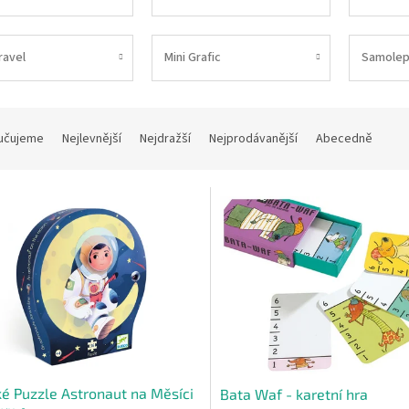
ravel
Mini Grafic
Samolep
učujeme
Nejlevnější
Nejdražší
Nejprodávanější
Abecedně
é Puzzle Astronaut na Měsíci
Bata Waf - karetní hra