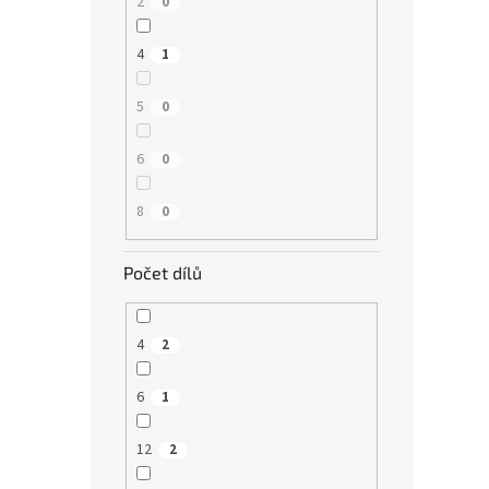
2
0
4
1
5
0
6
0
8
0
Počet dílů
4
2
6
1
12
2