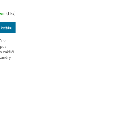
dem
(1 ks)
 košíku
ů. V
 pes.
o zakřičí
Rozměry