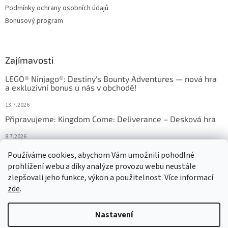
Podmínky ochrany osobních údajů
Bonusový program
Zajímavosti
LEGO® Ninjago®: Destiny's Bounty Adventures — nová hra
a exkluzivní bonus u nás v obchodě!
13.7.2026
Připravujeme: Kingdom Come: Deliverance – Desková hra
8.7.2026
Nejlepší deskové hry: výběr, který frčí v celém Česku
Používáme cookies, abychom Vám umožnili pohodlné
prohlížení webu a díky analýze provozu webu neustále
18.6.2026
zlepšovali jeho funkce, výkon a použitelnost. Více informací
zde
.
Vytvořil Shoptet
Nastavení