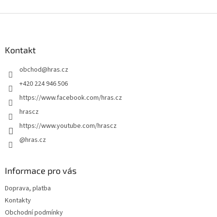
Z
á
p
a
Kontakt
t
obchod
@
hras.cz
í
+420 224 946 506
https://www.facebook.com/hras.cz
hrascz
https://www.youtube.com/hrascz
@hras.cz
Informace pro vás
Doprava, platba
Kontakty
Obchodní podmínky