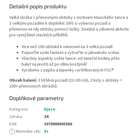
Detailní popis produktu
Velká složka s přenosnými obtisky s motivem klasického tance a
3 velkými pozadími k doplnění. Děti si vyberou pozadí a
přenesou na něj obtisky pomocí tužky. Snadná a zábavná aktivita
pro vymýšlení vlastních příběhů.
Více než 100 obtisků k nanesení na 3 velká pozadí.
Popusťte uzdu fantazii a vytvořte si jakoukoliv scénu.
Všechny aspekty světa tance: od taneční hodiny přes
balet na jevišti až po dílnu kostýmů!
Vyrobeno z papíru a lepenky certifikovaných FSC®.
Obsah balení:
3 tištěná pozadí (21×30 cm), 3 listy s obtisky =
100+ přenosných obrázků.
Doplňkové parametry
Kategorie
:
Djeco
Záruka
:
24
EAN
:
3070900093560
?
Minimální věk
:
5+