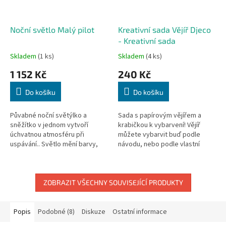
Noční světlo Malý pilot
Kreativní sada Vějíř Djeco
- Kreativní sada
Skladem
(1 ks)
Skladem
(4 ks)
1 152 Kč
240 Kč
Do košíku
Do košíku
Půvabné noční světýlko a
Sada s papírovým vějířem a
sněžítko v jednom vytvoří
krabičkou k vybarvení! Vějíř
úchvatnou atmosféru při
můžete vybarvit buď podle
uspávání.. Světlo mění barvy,
návodu, nebo podle vlastní
stejně tak poletující sníh, který
fantazie. Rozměr vějíře 37 x 21
se odráží na stěnách pokojíků.
cm, rozměr úložné krabičky 22,5
Po 20...
x...
ZOBRAZIT VŠECHNY SOUVISEJÍCÍ PRODUKTY
Popis
Podobné (8)
Diskuze
Ostatní informace