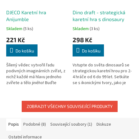
DJECO Karetní hra
Dino draft - strategická
Anijumble
karetní hra s dinosaury
Skladem
(5 ks)
Skladem
(3 ks)
221 Kč
298 Kč
Do košíku
Do košíku
Šílený vědec vytvořil řadu
Vstupte do světa dinosaurů se
podivných imaginárních zvířat, z
strategickou karetní hrou pro 2-
nichž každé má hlavu jednoho
4 hráče od 6 do 99 let. Setkáte
zvířete a tělo jiného! Buďte
se s ikonickými tvory, jako je
nejrychlejší při rekonstrukci
stegosaurus, triceratops,
skutečných zvířat.
brachiosaurus a...
ZOBRAZIT VŠECHNY SOUVISEJÍCÍ PRODUKTY
Popis
Podobné (8)
Související soubory (1)
Diskuze
Ostatní informace