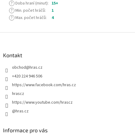
?
Doba hraní (minut)
:
15+
?
Min. počet hráčů
:
1
?
Max. počet hráčů
:
4
Z
á
p
a
Kontakt
t
obchod
@
hras.cz
í
+420 224 946 506
https://www.facebook.com/hras.cz
hrascz
https://www.youtube.com/hrascz
@hras.cz
Informace pro vás