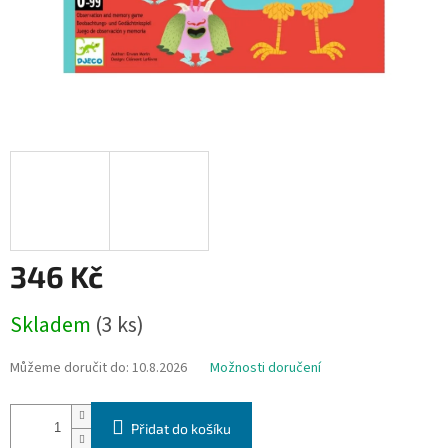
346 Kč
Měrná
Skladem
(3 ks)
cena:
Můžeme doručit do:
10.8.2026
Možnosti doručení
Přidat do košíku