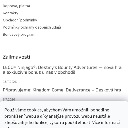
Doprava, platba
Kontakty
Obchodní podmínky
Podmínky ochrany osobních údajů
Bonusový program
Zajímavosti
LEGO® Ninjago®: Destiny's Bounty Adventures — nová hra
a exkluzivní bonus u nás v obchodě!
13.7.2026
Připravujeme: Kingdom Come: Deliverance – Desková hra
8.7.2026
Nejlepší deskové hry: výběr, který frčí v celém Česku
Používáme cookies, abychom Vám umožnili pohodlné
prohlížení webu a díky analýze provozu webu neustále
18.6.2026
zlepšovali jeho funkce, výkon a použitelnost. Více informací