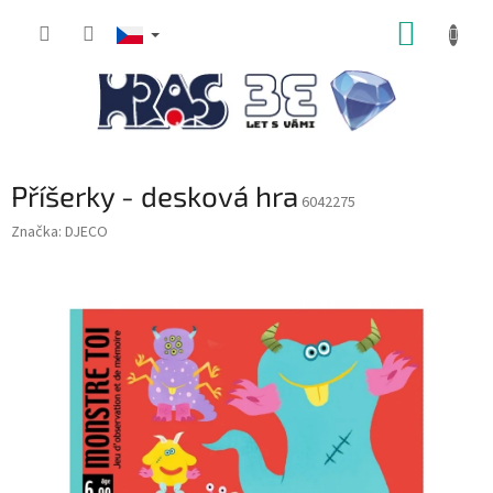
Přejít
NÁKUP
na
obsah
KOŠÍK
Příšerky - desková hra
6042275
Značka:
DJECO