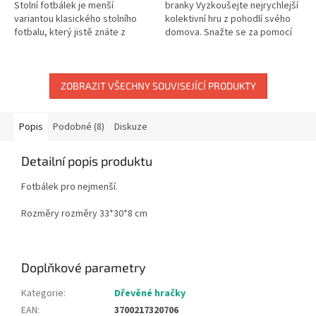
Stolní fotbálek je menší
branky Vyzkoušejte nejrychlejší
variantou klasického stolního
kolektivní hru z pohodlí svého
fotbalu, který jistě znáte z
domova. Snažte se za pomocí
nejedné hospůdky. Je určen pro
své „hokejky“ dostat puk do
dva hráče. Dobře se...
soupeřovy branky. Vyhraje jen...
ZOBRAZIT VŠECHNY SOUVISEJÍCÍ PRODUKTY
Popis
Podobné (8)
Diskuze
Detailní popis produktu
Fotbálek pro nejmenší.
Rozměry rozměry 33*30*8 cm
Doplňkové parametry
Kategorie
:
Dřevěné hračky
EAN
:
3700217320706