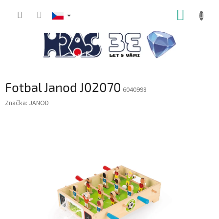
Přejít
NÁKUP
na
obsah
KOŠÍK
Fotbal Janod J02070
6040998
Značka:
JANOD