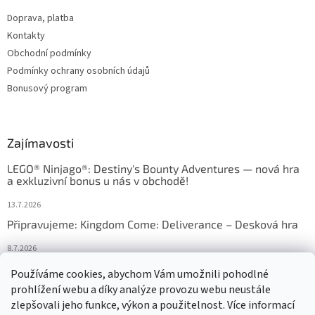
Doprava, platba
Kontakty
Obchodní podmínky
Podmínky ochrany osobních údajů
Bonusový program
Zajímavosti
LEGO® Ninjago®: Destiny's Bounty Adventures — nová hra
a exkluzivní bonus u nás v obchodě!
13.7.2026
Připravujeme: Kingdom Come: Deliverance – Desková hra
8.7.2026
Nejlepší deskové hry: výběr, který frčí v celém Česku
Používáme cookies, abychom Vám umožnili pohodlné
prohlížení webu a díky analýze provozu webu neustále
18.6.2026
zlepšovali jeho funkce, výkon a použitelnost. Více informací