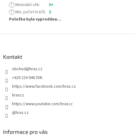
?
Minimální věk
:
3+
?
Min. počet hráčů
:
2
Položka byla vyprodána…
Z
á
p
a
Kontakt
t
obchod
@
hras.cz
í
+420 224 946 506
https://www.facebook.com/hras.cz
hrascz
https://www.youtube.com/hrascz
@hras.cz
Informace pro vás