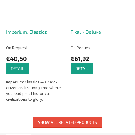
Imperium: Classics
Tikal - Deluxe
On Request
On Request
€40,60
€61,92
DETAIL
DETAIL
Imperium: Classics — a card-
driven civilization game where
you lead great historical
civilizations to glory.
SHOW ALL RELATED PRODUCTS