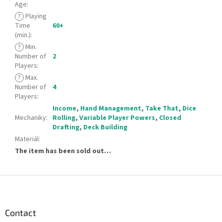
Age
:
?
Playing
Time
60+
(min.)
:
?
Min.
Number of
2
Players
:
?
Max.
Number of
4
Players
:
Income
,
Hand Management
,
Take That
,
Dice
Mechaniky
:
Rolling
,
Variable Player Powers
,
Closed
Drafting
,
Deck Building
Materiál
:
The item has been sold out…
F
o
o
t
Contact