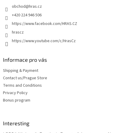
e
obchod
@
hras.cz
r
+420 224 946 506
https://www.facebook.com/HRAS.CZ
hrascz
https://www.youtube.com/c/HrasCz
Informace pro vás
Shipping & Payment
Contact us/Prague Store
Terms and Conditions
Privacy Policy
Bonus program
Interesting