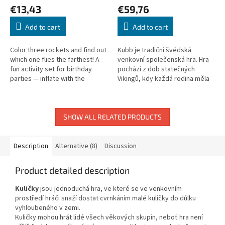
€13,43
€59,76
Add to cart
Add to cart
Color three rockets and find out
Kubb je tradiční švédská
which one flies the farthest! A
venkovní společenská hra. Hra
fun activity set for birthday
pochází z dob statečných
parties — inflate with the
Vikingů, kdy každá rodina měla
included straw and launch!
za domem místo na zpracování
dřeva. Pár statných polínek,...
SHOW ALL RELATED PRODUCTS
Description
Alternative (8)
Discussion
Product detailed description
Kuličky
jsou jednoduchá hra, ve které se ve venkovním
prostředí hráči snaží dostat cvrnkáním malé kuličky do důlku
vyhloubeného v zemi.
Kuličky mohou hrát lidé všech věkových skupin, neboť hra není