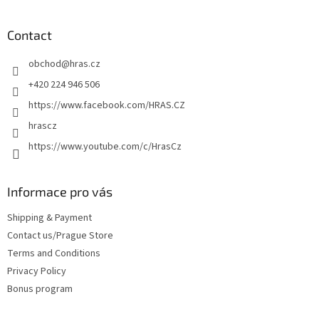
o
o
t
Contact
e
obchod
@
hras.cz
r
+420 224 946 506
https://www.facebook.com/HRAS.CZ
hrascz
https://www.youtube.com/c/HrasCz
Informace pro vás
Shipping & Payment
Contact us/Prague Store
Terms and Conditions
Privacy Policy
Bonus program