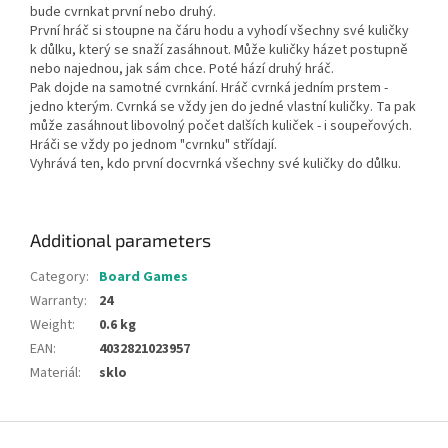
bude cvrnkat první nebo druhý.
První hráč si stoupne na čáru hodu a vyhodí všechny své kuličky
k důlku, který se snaží zasáhnout. Může kuličky házet postupně
nebo najednou, jak sám chce. Poté hází druhý hráč.
Pak dojde na samotné cvrnkání. Hráč cvrnká jedním prstem -
jedno kterým. Cvrnká se vždy jen do jedné vlastní kuličky. Ta pak
může zasáhnout libovolný počet dalších kuliček - i soupeřových.
Hráči se vždy po jednom "cvrnku" střídají.
Vyhrává ten, kdo první docvrnká všechny své kuličky do důlku.
Additional parameters
Category
:
Board Games
Warranty
:
24
Weight
:
0.6 kg
EAN
:
4032821023957
Materiál
:
sklo
F