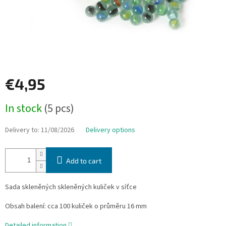
€4,95
Measure
In stock
(5 pcs)
price:
Delivery to:
11/08/2026
Delivery options
Add to cart
Sada skleněných skleněných kuliček v síťce
Obsah balení: cca 100 kuliček o průměru 16 mm
Detailed information