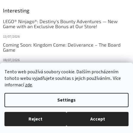
Interesting
LEGO® Ninjago®: Destiny's Bounty Adventures — New
Game with an Exclusive Bonus at Our Store!
13/07/2026
Coming Soon: Kingdom Come: Deliverance – The Board
Game
08/07/2026
Is Orbito just Tic-Tac-Toe in disguise?
Tento web používá soubory cookie. Dalším procházením
tohoto webu vyjadřujete souhlas s jejich používáním.. Více
27/10/2025
informací
zde
.
Settings
Created by Shoptet
Reject
Accept
Copyright 2026
HRAS
. All rights reserved.
Edit cookie settings