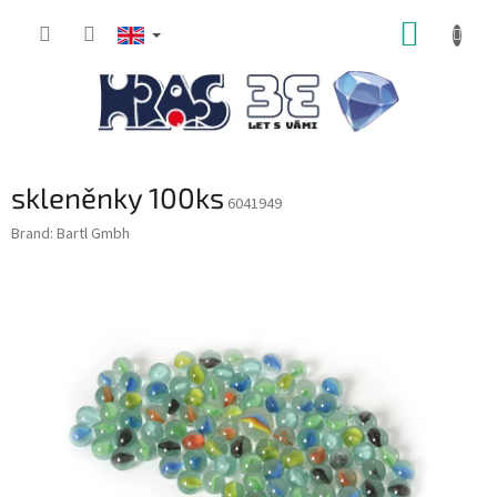
Skip
SHOPP
to
content
CART
skleněnky 100ks
6041949
Brand:
Bartl Gmbh