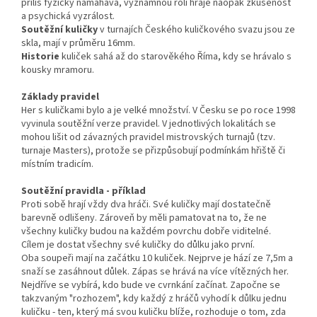
příliš fyzicky namáhavá, významnou roli hraje naopak zkušenost
a psychická vyzrálost.
Soutěžní kuličky
v turnajích Českého kuličkového svazu jsou ze
skla, mají v průměru 16mm.
Historie
kuliček sahá až do starověkého Říma, kdy se hrávalo s
kousky mramoru.
Základy pravidel
Her s kuličkami bylo a je velké množství. V Česku se po roce 1998
vyvinula soutěžní verze pravidel. V jednotlivých lokalitách se
mohou lišit od závazných pravidel mistrovských turnajů (tzv.
turnaje Masters), protože se přizpůsobují podmínkám hřiště či
místním tradicím.
Soutěžní pravidla - příklad
Proti sobě hrají vždy dva hráči. Své kuličky mají dostatečně
barevně odlišeny. Zároveň by měli pamatovat na to, že ne
všechny kuličky budou na každém povrchu dobře viditelné.
Cílem je dostat všechny své kuličky do důlku jako první.
Oba soupeři mají na začátku 10 kuliček. Nejprve je hází ze 7,5m a
snaží se zasáhnout důlek. Zápas se hrává na více vítězných her.
Nejdříve se vybírá, kdo bude ve cvrnkání začínat. Započne se
takzvaným "rozhozem", kdy každý z hráčů vyhodí k důlku jednu
kuličku - ten, který má svou kuličku blíže, rozhoduje o tom, zda