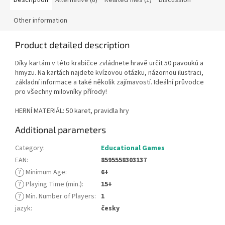
Other information
Product detailed description
Díky kartám v této krabičce zvládnete hravě určit 50 pavouků a
hmyzu. Na kartách najdete kvízovou otázku, názornou ilustraci,
základní informace a také několik zajímavostí. Ideální průvodce
pro všechny milovníky přírody!
HERNÍ MATERIÁL: 50 karet, pravidla hry
Additional parameters
Category
:
Educational Games
EAN
:
8595558303137
?
Minimum Age
:
6+
?
Playing Time (min.)
:
15+
?
Min. Number of Players
:
1
jazyk
:
česky