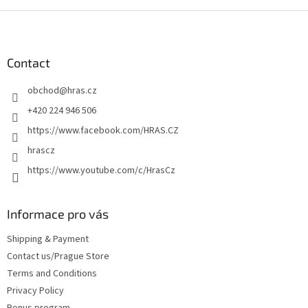
F
o
o
t
Contact
e
obchod
@
hras.cz
r
+420 224 946 506
https://www.facebook.com/HRAS.CZ
hrascz
https://www.youtube.com/c/HrasCz
Informace pro vás
Shipping & Payment
Contact us/Prague Store
Terms and Conditions
Privacy Policy
Bonus program