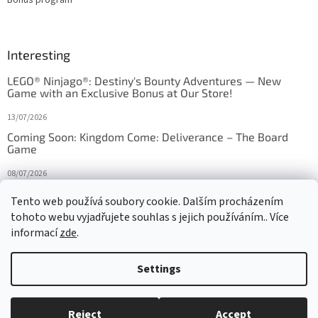
Interesting
LEGO® Ninjago®: Destiny's Bounty Adventures — New
Game with an Exclusive Bonus at Our Store!
13/07/2026
Coming Soon: Kingdom Come: Deliverance – The Board
Game
08/07/2026
Is Orbito just Tic-Tac-Toe in disguise?
Tento web používá soubory cookie. Dalším procházením
tohoto webu vyjadřujete souhlas s jejich používáním.. Více
27/10/2025
informací
zde
.
Settings
Created by Shoptet
Reject
Accept
Copyright 2026
HRAS
. All rights reserved.
Edit cookie settings