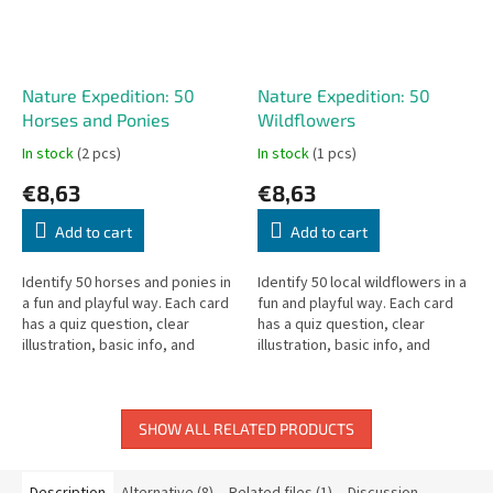
Nature Expedition: 50
Nature Expedition: 50
Horses and Ponies
Wildflowers
In stock
(2 pcs)
In stock
(1 pcs)
€8,63
€8,63
Add to cart
Add to cart
Identify 50 horses and ponies in
Identify 50 local wildflowers in a
a fun and playful way. Each card
fun and playful way. Each card
has a quiz question, clear
has a quiz question, clear
illustration, basic info, and
illustration, basic info, and
interesting facts. An ideal guide
interesting facts. An ideal guide
for all horse...
for all nature...
SHOW ALL RELATED PRODUCTS
Description
Alternative (8)
Related files (1)
Discussion