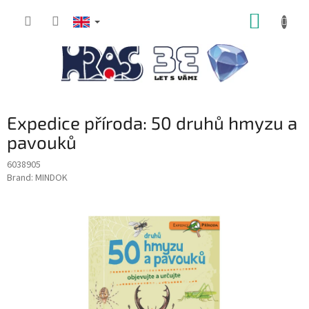
Skip
SHOPP
to
content
CART
Expedice příroda: 50 druhů hmyzu a
pavouků
6038905
Brand:
MINDOK