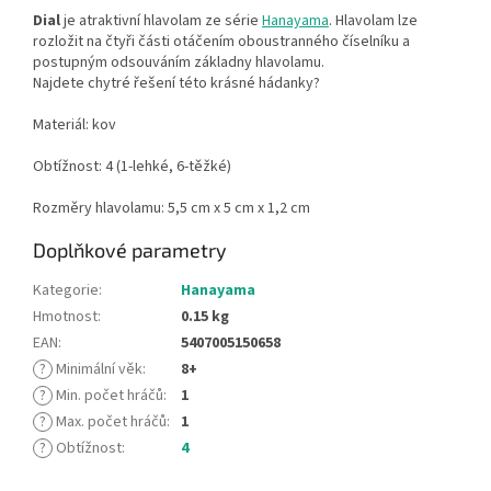
Dial
je atraktivní hlavolam ze série
Hanayama
. Hlavolam lze
rozložit na čtyři části otáčením oboustranného číselníku a
postupným odsouváním základny hlavolamu.
Najdete chytré řešení této krásné hádanky?
Materiál: kov
Obtížnost: 4 (1-lehké, 6-těžké)
Rozměry hlavolamu: 5,5 cm x 5 cm x 1,2 cm
Doplňkové parametry
Kategorie
:
Hanayama
Hmotnost
:
0.15 kg
EAN
:
5407005150658
?
Minimální věk
:
8+
?
Min. počet hráčů
:
1
?
Max. počet hráčů
:
1
?
Obtížnost
:
4