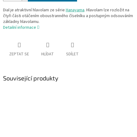
Dial je atraktivní hlavolam ze série
Hanayama
. Hlavolam lze rozložit na
čtyři části otáčením oboustranného číselníku a postupným odsouváním
základny hlavolamu.
Detailní informace
ZEPTAT SE
HLÍDAT
SDÍLET
Související produkty