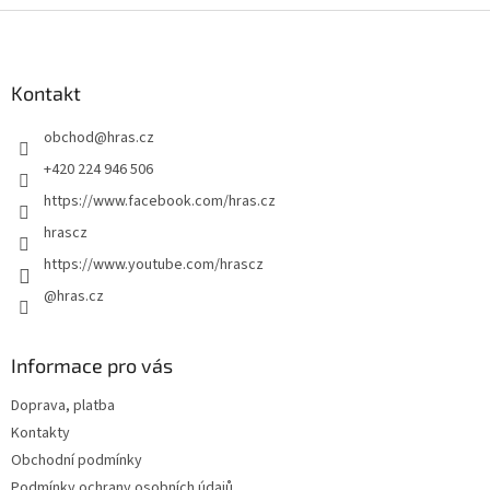
Z
á
p
a
Kontakt
t
obchod
@
hras.cz
í
+420 224 946 506
https://www.facebook.com/hras.cz
hrascz
https://www.youtube.com/hrascz
@hras.cz
Informace pro vás
Doprava, platba
Kontakty
Obchodní podmínky
Podmínky ochrany osobních údajů