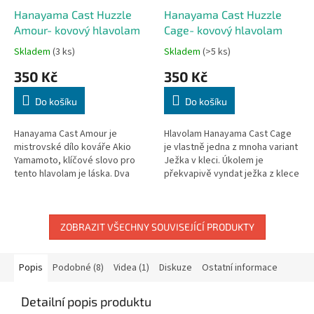
Hanayama Cast Huzzle
Hanayama Cast Huzzle
Amour- kovový hlavolam
Cage- kovový hlavolam
Skladem
(3 ks)
Skladem
(>5 ks)
350 Kč
350 Kč
Do košíku
Do košíku
Hanayama Cast Amour je
Hlavolam Hanayama Cast Cage
mistrovské dílo kováře Akio
je vlastně jedna z mnoha variant
Yamamoto, klíčové slovo pro
Ježka v kleci. Úkolem je
tento hlavolam je láska. Dva
překvapivě vyndat ježka z klece
samostatné prsteny dělají tento
:) Provedení kov Obtížnost: 3 (1-
hlavolam velice náročný. Cílem...
lehké, 6-těžké)...
ZOBRAZIT VŠECHNY SOUVISEJÍCÍ PRODUKTY
Popis
Podobné (8)
Videa (1)
Diskuze
Ostatní informace
Detailní popis produktu