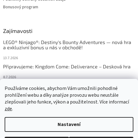
Bonusový program
Zajímavosti
LEGO® Ninjago®: Destiny's Bounty Adventures — nová hra
a exkluzivní bonus u nás v obchodě!
13.7.2026
Připravujeme: Kingdom Come: Deliverance – Desková hra
8.7.2026
Nejlepší deskové hry: výběr, který frčí v celém Česku
Používáme cookies, abychom Vám umožnili pohodlné
prohlížení webu a díky analýze provozu webu neustále
18.6.2026
zlepšovali jeho funkce, výkon a použitelnost. Více informací
zde
.
Vytvořil Shoptet
Nastavení