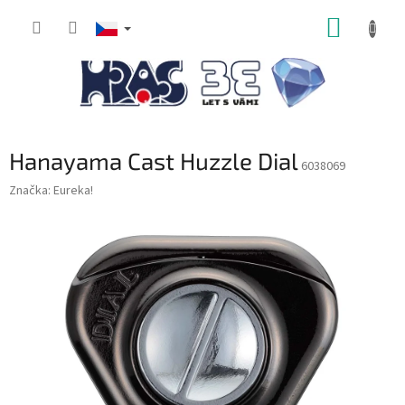
Přejít
NÁKUP
na
obsah
KOŠÍK
Hanayama Cast Huzzle Dial
6038069
Značka:
Eureka!