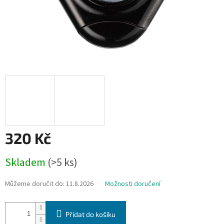
320 Kč
Měrná
Skladem
(>5 ks)
cena:
Můžeme doručit do:
11.8.2026
Možnosti doručení
Přidat do košíku