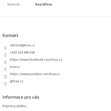
Materiál
:
kov/dřevo
Z
á
p
a
Kontakt
t
obchod
@
hras.cz
í
+420 224 946 506
https://www.facebook.com/hras.cz
hrascz
https://www.youtube.com/hrascz
@hras.cz
Informace pro vás
Doprava, platba