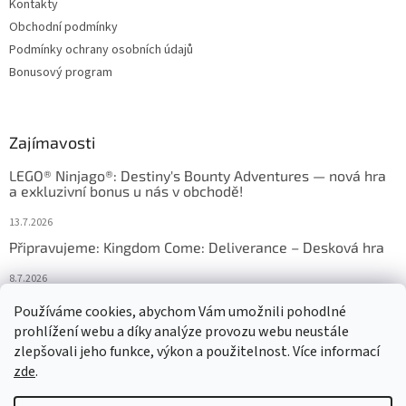
Kontakty
Obchodní podmínky
Podmínky ochrany osobních údajů
Bonusový program
Zajímavosti
LEGO® Ninjago®: Destiny's Bounty Adventures — nová hra
a exkluzivní bonus u nás v obchodě!
13.7.2026
Připravujeme: Kingdom Come: Deliverance – Desková hra
8.7.2026
Nejlepší deskové hry: výběr, který frčí v celém Česku
Používáme cookies, abychom Vám umožnili pohodlné
prohlížení webu a díky analýze provozu webu neustále
18.6.2026
zlepšovali jeho funkce, výkon a použitelnost. Více informací
zde
.
Vytvořil Shoptet