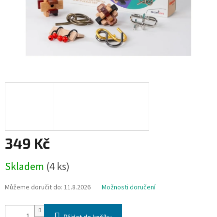
349 Kč
Měrná
Skladem
(4 ks)
cena:
Můžeme doručit do:
11.8.2026
Možnosti doručení
Přidat do košíku