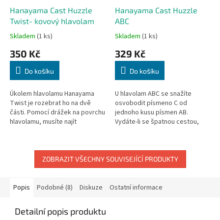
Hanayama Cast Huzzle
Hanayama Cast Huzzle
Twist- kovový hlavolam
ABC
Skladem
(1 ks)
Skladem
(1 ks)
350 Kč
329 Kč
Do košíku
Do košíku
Úkolem hlavolamu Hanayama
U hlavolam ABC se snažíte
Twist je rozebrat ho na dvě
osvobodit písmeno C od
části. Pomocí drážek na povrchu
jednoho kusu písmen AB.
hlavolamu, musíte najít
Vydáte-li se špatnou cestou,
správnou cestu abyste
vjedete do slepé uličky!
rozlouskli tento asymetrický
Provedení: kov Obtížnost: 1 (1-
tvar. Obtížnost:...
lehké,...
ZOBRAZIT VŠECHNY SOUVISEJÍCÍ PRODUKTY
Popis
Podobné (8)
Diskuze
Ostatní informace
Detailní popis produktu