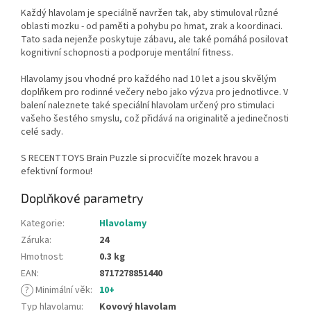
Každý hlavolam je speciálně navržen tak, aby stimuloval různé
oblasti mozku - od paměti a pohybu po hmat, zrak a koordinaci.
Tato sada nejenže poskytuje zábavu, ale také pomáhá posilovat
kognitivní schopnosti a podporuje mentální fitness.
Hlavolamy jsou vhodné pro každého nad 10 let a jsou skvělým
doplňkem pro rodinné večery nebo jako výzva pro jednotlivce. V
balení naleznete také speciální hlavolam určený pro stimulaci
vašeho šestého smyslu, což přidává na originalitě a jedinečnosti
celé sady.
S RECENTTOYS Brain Puzzle si procvičíte mozek hravou a
efektivní formou!
Doplňkové parametry
Kategorie
:
Hlavolamy
Záruka
:
24
Hmotnost
:
0.3 kg
EAN
:
8717278851440
?
Minimální věk
:
10+
Typ hlavolamu
:
Kovový hlavolam