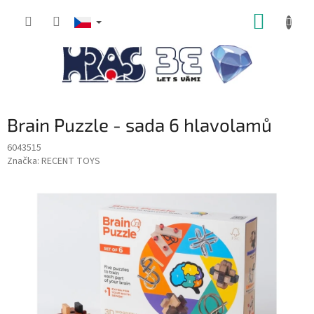
Přejít
NÁKUP
na
obsah
KOŠÍK
Brain Puzzle - sada 6 hlavolamů
6043515
Značka:
RECENT TOYS