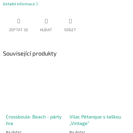
Detailní informace
ZEPTAT SE
HLÍDAT
SDÍLET
Související produkty
Crossboule: Beach - párty
Vilac Pétanque s taškou
hra
„Vintage“
Na dotaz
Na dotaz