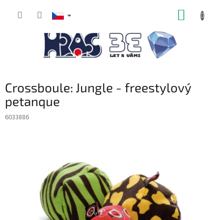
Přejít
NÁKUP
na
obsah
KOŠÍK
Crossboule: Jungle - freestylový
petanque
6033886