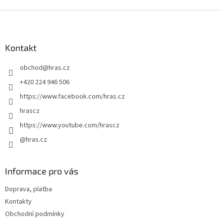
Z
á
p
a
Kontakt
t
obchod
@
hras.cz
í
+420 224 946 506
https://www.facebook.com/hras.cz
hrascz
https://www.youtube.com/hrascz
@hras.cz
Informace pro vás
Doprava, platba
Kontakty
Obchodní podmínky