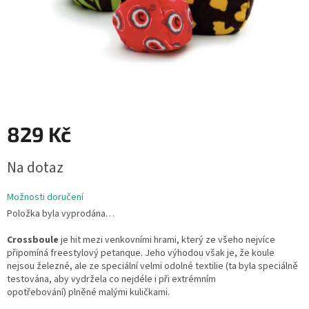
829 Kč
Měrná
Na dotaz
cena:
Možnosti doručení
Položka byla vyprodána…
Crossboule
je hit mezi venkovními hrami, který ze všeho nejvíce
připomíná freestylový petanque. Jeho výhodou však je, že koule
nejsou železné, ale ze speciální velmi odolné textilie (ta byla speciálně
testována, aby vydržela co nejdéle i při extrémním
opotřebování) plněné malými kuličkami.