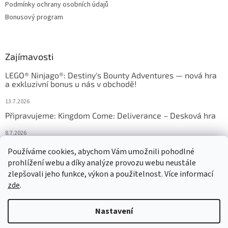
Podmínky ochrany osobních údajů
Bonusový program
Zajímavosti
LEGO® Ninjago®: Destiny's Bounty Adventures — nová hra
a exkluzivní bonus u nás v obchodě!
13.7.2026
Připravujeme: Kingdom Come: Deliverance – Desková hra
8.7.2026
Nejlepší deskové hry: výběr, který frčí v celém Česku
Používáme cookies, abychom Vám umožnili pohodlné
prohlížení webu a díky analýze provozu webu neustále
18.6.2026
zlepšovali jeho funkce, výkon a použitelnost. Více informací
zde
.
Vytvořil Shoptet
Nastavení