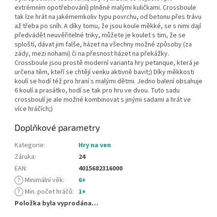
extrémním opotřebování) plněné malými kuličkami. Crossboule
tak lze hrát na jakémemkoliv typu povrchu, od betonu přes trávu
až třeba po sníh. A díky tomu, že jsou koule měkké, se s nimi dají
předvádět neuvěřitelné triky, můžete je koulet s tim, že se
sploští, dávat jim falše, házet na všechny možné způsoby (za
zády, mezi nohami) či na přesnost házet na překážky.
Crossboule jsou prostě moderní varianta hry petanque, která je
určena těm, kteří se chtějí venku aktivně bavit;) Díky měkkosti
koulí se hodí též pro hraní s malými dětmi. Jedno balení obsahuje
6 koulí a prasátko, hodí se tak pro hru ve dvou. Tuto sadu
crossboulí je ale možné kombinovat s jinými sadami a hrát ve
více hráčích;)
Doplňkové parametry
Kategorie
:
Hry na ven
Záruka
:
24
EAN
:
4015682316000
?
Minimální věk
:
6+
?
Min. počet hráčů
:
1+
Položka byla vyprodána…