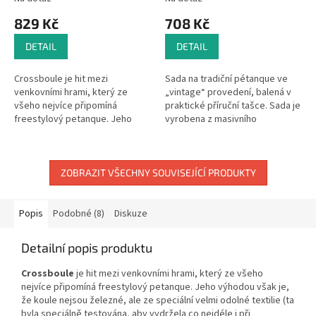
829 Kč
708 Kč
DETAIL
DETAIL
Crossboule je hit mezi
Sada na tradiční pétanque ve
venkovními hrami, který ze
„vintage“ provedení, balená v
všeho nejvíce připomíná
praktické příruční tašce. Sada je
freestylový petanque. Jeho
vyrobena z masivního
výhodou však je, že koule
lakovaného dřeva. Hračky Vilac
nejsou železné, ale ze speciální
mají značku francouzské
velmi odolné...
agentury...
ZOBRAZIT VŠECHNY SOUVISEJÍCÍ PRODUKTY
Popis
Podobné (8)
Diskuze
Detailní popis produktu
Crossboule
je hit mezi venkovními hrami, který ze všeho
nejvíce připomíná freestylový petanque. Jeho výhodou však je,
že koule nejsou železné, ale ze speciální velmi odolné textilie (ta
byla speciálně testována, aby vydržela co nejdéle i při