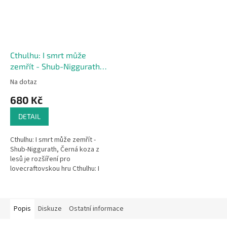
Cthulhu: I smrt může
zemřít - Shub-Niggurath -
Černá koza z lesů -
Na dotaz
rozšíření
680 Kč
DETAIL
Cthulhu: I smrt může zemřít -
Shub-Niggurath, Černá koza z
lesů je rozšíření pro
lovecraftovskou hru Cthulhu: I
smrt může zemřít. Krabička
obsahuje velkou figurku Černé
kozy a...
Popis
Diskuze
Ostatní informace