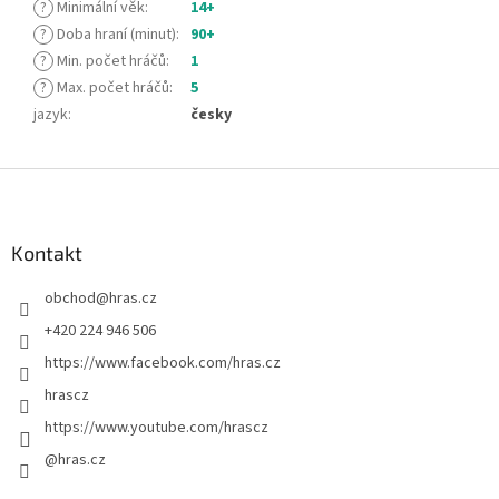
?
Minimální věk
:
14+
?
Doba hraní (minut)
:
90+
?
Min. počet hráčů
:
1
?
Max. počet hráčů
:
5
jazyk
:
česky
Z
á
p
a
Kontakt
t
obchod
@
hras.cz
í
+420 224 946 506
https://www.facebook.com/hras.cz
hrascz
https://www.youtube.com/hrascz
@hras.cz