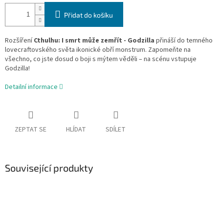
Přidat do košíku
Rozšíření
Cthulhu: I smrt může zemřít - Godzilla
přináší do temného
lovecraftovského světa ikonické obří monstrum. Zapomeňte na
všechno, co jste dosud o boji s mýtem věděli – na scénu vstupuje
Godzilla!
Detailní informace
ZEPTAT SE
HLÍDAT
SDÍLET
Související produkty