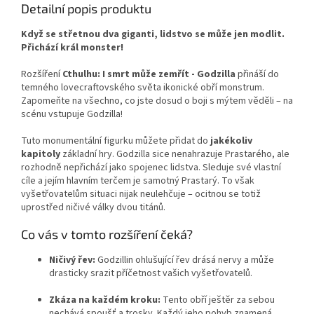
Detailní popis produktu
Když se střetnou dva giganti, lidstvo se může jen modlit.
Přichází král monster!
Rozšíření
Cthulhu: I smrt může zemřít - Godzilla
přináší do
temného lovecraftovského světa ikonické obří monstrum.
Zapomeňte na všechno, co jste dosud o boji s mýtem věděli – na
scénu vstupuje Godzilla!
Tuto monumentální figurku můžete přidat do
jakékoliv
kapitoly
základní hry. Godzilla sice nenahrazuje Prastarého, ale
rozhodně nepřichází jako spojenec lidstva. Sleduje své vlastní
cíle a jejím hlavním terčem je samotný Prastarý. To však
vyšetřovatelům situaci nijak neulehčuje – ocitnou se totiž
uprostřed ničivé války dvou titánů.
Co vás v tomto rozšíření čeká?
Ničivý řev:
Godzillin ohlušující řev drásá nervy a může
drasticky srazit příčetnost vašich vyšetřovatelů.
Zkáza na každém kroku:
Tento obří ještěr za sebou
nechává spoušť a trosky. Každý jeho pohyb znamená