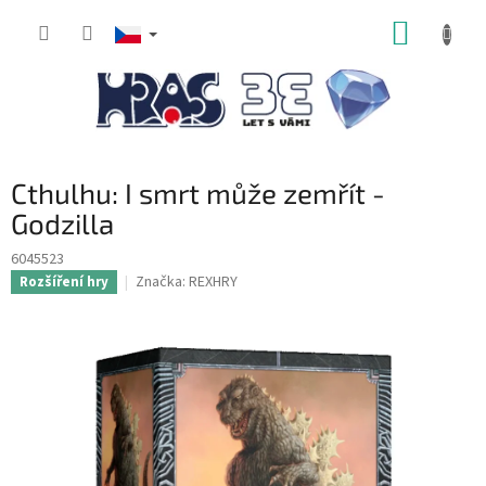
Přejít
NÁKUP
na
obsah
KOŠÍK
Cthulhu: I smrt může zemřít -
Godzilla
6045523
Značka:
REXHRY
Rozšíření hry