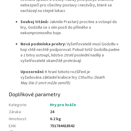
nebezpečí pro všechny postavy i nestvůry, které se
nacházejí na stejné lokaci.
Souboj titánů:
Jakmile Prastarý procitne a vstoupí do
hry, Godzilla se s ním pustí do přímého a
nekompromisního boje.
Nová podmínka prohry:
Vyšetřovatelé musí Godzillu v
boji chtě nechtě podporovat. Pokud totiž Godzilla padne
a z bitvy ustoupí, lidstvo ztratí poslední naději a
vyšetřovatelé okamžitě prohrávají.
Upozornění:
K hraní tohoto rozšíření je
vyžadována základní krabice hry
Cthulhu: Death
May Die (I smrt může zemřít)
.
Doplňkové parametry
Kategorie
:
Hry pro hráče
Záruka
:
24
Hmotnost
:
0.2 kg
EAN
:
751784418542