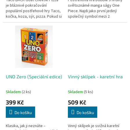
je bláznivé pokračování
světoznámé manga ságy One
populární postřehové hry Taco,
Piece. Najdi jako první jediný
kočka, koza, sýr, pizza. Pokud si
společný symbol mezi 2
myslíte, že už hru znáte a nic
kartami!
vás nepřekvapí, připravte se...
UNO Zero (Speciální edice)
Vinný sklípek - karetní hra
Skladem
(2 ks)
Skladem
(5 ks)
399 Kč
509 Kč
Do košíku
Do košíku
Klasika, jak ji neznáte –
Vinný sklípek je svižná karetní