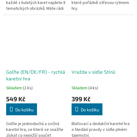
každé z kulatých karet najdete 8
které pořádně otřesou rytmem
tematických obrázků. Máte rádi
hry.
sport? Buďte první, kdo
pojmenuje společný symbol
mezi...
Golfie (EN/DE/FR) - rychlá
Vražda v sídle Stínů
karetní hra
Skladem
(2 ks)
Skladem
(4 ks)
549 Kč
399 Kč
Do košíku
Do košíku
Golfie je jednoduchá a svižná
Blafovací a dedukční karetní hra
karetní hra, ve které se snažíte
o hledání pravdy v sídle plném
získat co nejnižší součet
tajemství.