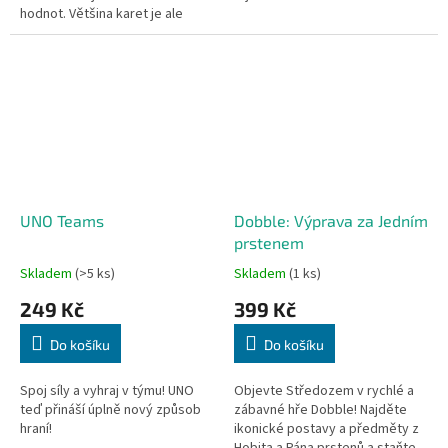
hodnot. Většina karet je ale
zpočátku lícem dolů – budete
muset postupně odhalovat ty...
UNO Teams
Dobble: Výprava za Jedním
prstenem
Skladem
(>5 ks)
Skladem
(1 ks)
249 Kč
399 Kč
Do košíku
Do košíku
Spoj síly a vyhraj v týmu! UNO
Objevte Středozem v rychlé a
teď přináší úplně nový způsob
zábavné hře Dobble! Najděte
hraní!
ikonické postavy a předměty z