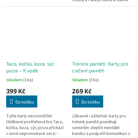
Hobita a Pána prstenů a staňte
se pánem postřehu.
Taco, kočka, koza, sýr,
Trénink paměti: Karty pro
pizza – K vodě
cvičení paměti
Skladem
(3 ks)
Skladem
(3 ks)
399 Kč
269 Kč
Do košíku
Do košíku
Tyhle karty nerozmáčíte!
Zábavné i užitečné. Karty pro
Oblíbená postřehová hra Taco,
trénink paměti pomáhají
kočka, koza, sýr, pizza přichází
seniorům zlepšit mentální
v nové nepromokavé verzi –
kondici a podpořit komunikaci s