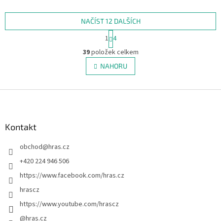
ideální ke hře u bazénu, na pláži
blízkými.
nebo kdekoli, kde hrozí...
NAČÍST 12 DALŠÍCH
S
1
4
t
O
r
39
položek celkem
v
á
l
NAHORU
n
á
k
d
o
v
Z
a
á
c
á
n
í
p
í
p
a
Kontakt
r
t
v
obchod
@
hras.cz
í
k
y
+420 224 946 506
v
https://www.facebook.com/hras.cz
ý
p
hrascz
i
https://www.youtube.com/hrascz
s
u
@hras.cz