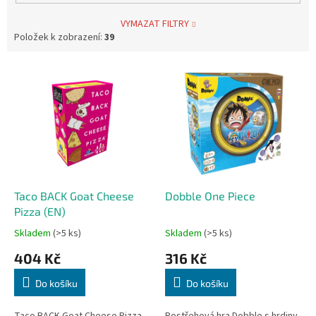
VYMAZAT FILTRY
Položek k zobrazení:
39
V
ý
p
i
s
p
r
o
d
Taco BACK Goat Cheese
Dobble One Piece
u
Pizza (EN)
k
Skladem
(>5 ks)
Skladem
(>5 ks)
t
404 Kč
316 Kč
ů
Do košíku
Do košíku
Taco BACK Goat Cheese Pizza
Postřehová hra Dobble s hrdiny