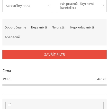
Pán prstenů - štychová
Karetní hry HRAS
karetní hra
Ř
a
Doporučujeme
Nejlevnější
Nejdražší
Nejprodávanější
z
e
Abecedně
n
í
p
ZAVŘÍT FILTR
r
o
d
Cena
u
29
Kč
1449
Kč
k
t
ů