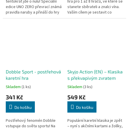
tentokrát jde o nulu! Speciální
hra pro 1 až 8 hráčů, ve které se
edice UNO ZERO převrací známá
stanete sběrateli a znalci vína.
pravidla naruby a přináší do hry
Vaším cílem je sestavit co
strategickou práci s mřížkou
nejcennější kolekci vzácných
karet. Zapomeňte na...
lahví.
Dobble Sport - postřehová
Skyjo Action (EN) – Klasika
karetní hra
s překvapivým zvratem
Skladem
(1 ks)
Skladem
(3 ks)
341 Kč
549 Kč
Do košíku
Do košíku
Postřehový fenomén Dobble
Populární karetní klasika je zpět
vstupuje do světa sportu! Na
– nyní s akčními kartami a žolíky,