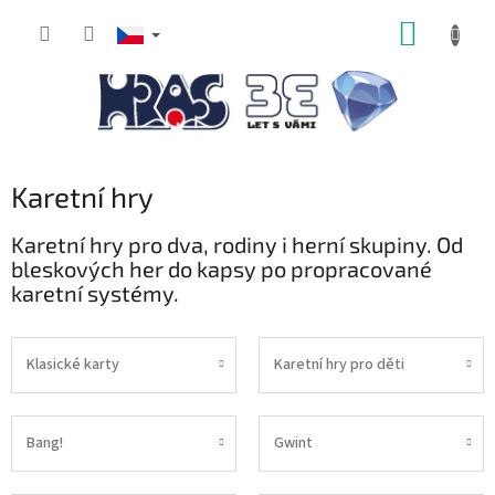
Přejít
NÁKUP
na
obsah
KOŠÍK
Karetní hry
Karetní hry pro dva, rodiny i herní skupiny. Od
bleskových her do kapsy po propracované
karetní systémy.
Klasické karty
Karetní hry pro děti
Bang!
Gwint