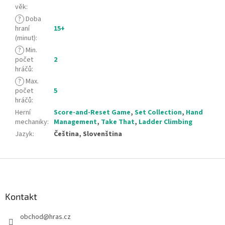
věk
:
?
Doba
hraní
15+
(minut)
:
?
Min.
počet
2
hráčů
:
?
Max.
počet
5
hráčů
:
Herní
Score-and-Reset Game
,
Set Collection
,
Hand
mechaniky
:
Management
,
Take That
,
Ladder Climbing
Jazyk
:
Čeština, Slovenština
Z
á
p
a
Kontakt
t
obchod
@
hras.cz
í