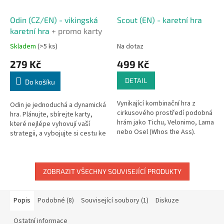
Odin (CZ/EN) - vikingská
Scout (EN) - karetní hra
karetní hra
+ promo karty
Skladem
(>5 ks)
Na dotaz
279 Kč
499 Kč
DETAIL
Do košíku
Vynikající kombinační hra z
Odin je jednoduchá a dynamická
cirkusového prostředí podobná
hra. Plánujte, sbírejte karty,
hrám jako Tichu, Velonimo, Lama
které nejlépe vyhovují vaší
nebo Osel (Whos the Ass).
strategii, a vybojujte si cestu ke
Skvělé minimalistické
slávě, abyste se stali králem
zpracování, jak je u japonské
nebo královnou...
firmy...
ZOBRAZIT VŠECHNY SOUVISEJÍCÍ PRODUKTY
Popis
Podobné (8)
Související soubory (1)
Diskuze
Ostatní informace