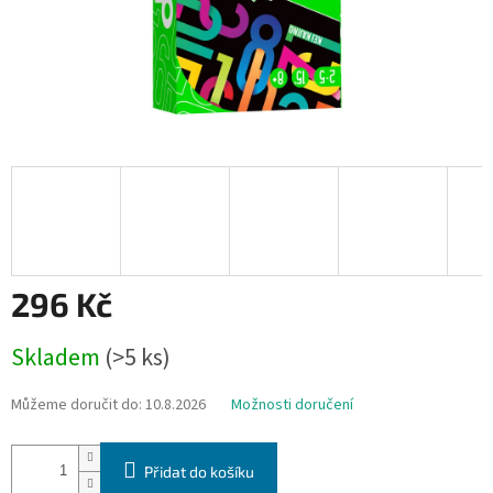
296 Kč
Měrná
Skladem
(>5 ks)
cena:
Můžeme doručit do:
10.8.2026
Možnosti doručení
Přidat do košíku