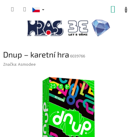
Přejít
NÁKUP
na
obsah
KOŠÍK
Dnup – karetní hra
6039766
Značka:
Asmodee