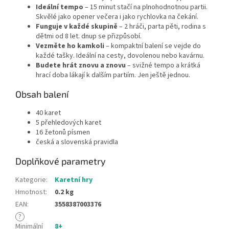
Ideální tempo
– 15 minut stačí na plnohodnotnou partii.
Skvělé jako opener večera i jako rychlovka na čekání.
Funguje v každé skupině
– 2 hráči, parta pěti, rodina s
dětmi od 8 let. dnup se přizpůsobí.
Vezměte ho kamkoli
– kompaktní balení se vejde do
každé tašky. Ideální na cesty, dovolenou nebo kavárnu.
Budete hrát znovu a znovu
– svižné tempo a krátká
hrací doba lákají k dalším partiím. Jen ještě jednou.
Obsah balení
40 karet
5 přehledových karet
16 žetonů písmen
česká a slovenská pravidla
Doplňkové parametry
Kategorie
:
Karetní hry
Hmotnost
:
0.2 kg
EAN
:
3558387003376
?
Minimální
8+