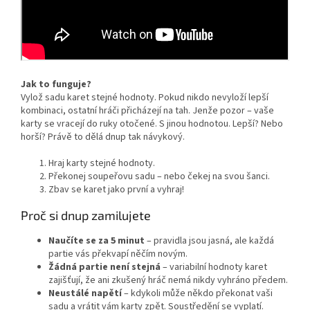
Jak to funguje?
Vylož sadu karet stejné hodnoty. Pokud nikdo nevyloží lepší
kombinaci, ostatní hráči přicházejí na tah. Jenže pozor – vaše
karty se vracejí do ruky otočené. S jinou hodnotou. Lepší? Nebo
horší? Právě to dělá dnup tak návykový.
Hraj karty stejné hodnoty.
Překonej soupeřovu sadu – nebo čekej na svou šanci.
Zbav se karet jako první a vyhraj!
Proč si dnup zamilujete
Naučíte se za 5 minut
– pravidla jsou jasná, ale každá
partie vás překvapí něčím novým.
Žádná partie není stejná
– variabilní hodnoty karet
zajišťují, že ani zkušený hráč nemá nikdy vyhráno předem.
Neustálé napětí
– kdykoli může někdo překonat vaši
sadu a vrátit vám karty zpět. Soustředění se vyplatí.