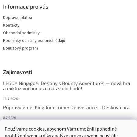
Informace pro vás
Doprava, platba
Kontakty
Obchodní podmínky
Podmínky ochrany osobních údajů
Bonusový program
Zajímavosti
LEGO® Ninjago®: Destiny's Bounty Adventures — nová hra
a exkluzivní bonus u nás v obchodě!
13.7.2026
Připravujeme: Kingdom Come: Deliverance – Desková hra
8.7.2026
Nejlepší deskové hry: výběr, který frčí v celém Česku
Používáme cookies, abychom Vám umožnili pohodlné
prohlížení webu a díky analýze provozu webu neustále
18.6.2026