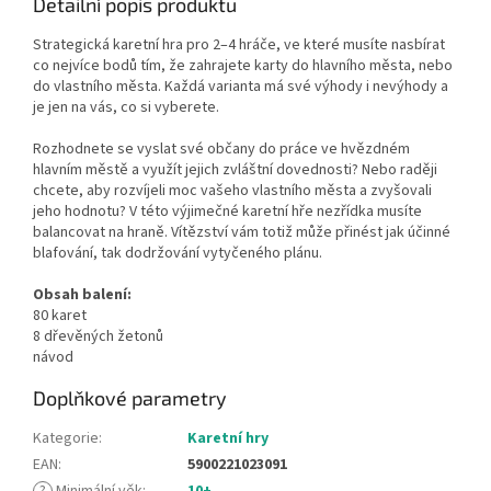
Detailní popis produktu
Strategická karetní hra pro 2–4 hráče, ve které musíte nasbírat
co nejvíce bodů tím, že zahrajete karty do hlavního města, nebo
do vlastního města. Každá varianta má své výhody i nevýhody a
je jen na vás, co si vyberete.
Rozhodnete se vyslat své občany do práce ve hvězdném
hlavním městě a využít jejich zvláštní dovednosti? Nebo raději
chcete, aby rozvíjeli moc vašeho vlastního města a zvyšovali
jeho hodnotu? V této výjimečné karetní hře nezřídka musíte
balancovat na hraně. Vítězství vám totiž může přinést jak účinné
blafování, tak dodržování vytyčeného plánu.
Obsah balení:
80 karet
8 dřevěných žetonů
návod
Doplňkové parametry
Kategorie
:
Karetní hry
EAN
:
5900221023091
?
Minimální věk
:
10+