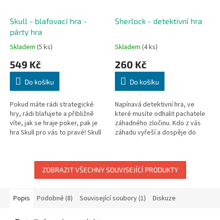
Skull - blafovací hra -
Sherlock - detektivní hra
párty hra
Skladem
(5 ks)
Skladem
(4 ks)
549 Kč
260 Kč
Do košíku
Do košíku
Pokud máte rádi strategické
Napínavá detektivní hra, ve
hry, rádi blafujete a přibližně
které musíte odhalit pachatele
víte, jak se hraje poker, pak je
záhadného zločinu. Kdo z vás
hra Skull pro vás to pravé! Skull
záhadu vyřeší a dospěje do
je hra pro lidi s pevnými nervy.
vítězného konce? Sherlock
Blafování a...
Holmes, John Watson, James...
ZOBRAZIT VŠECHNY SOUVISEJÍCÍ PRODUKTY
Popis
Podobné (8)
Související soubory (1)
Diskuze