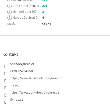
?
Doba hraní (minut)
:
20+
?
Min. počet hráčů
:
2
?
Max. počet hráčů
:
4
jazyk
:
česky
Z
á
p
a
Kontakt
t
obchod
@
hras.cz
í
+420 224 946 506
https://www.facebook.com/hras.cz
hrascz
https://www.youtube.com/hrascz
@hras.cz