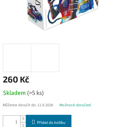
260 Kč
Měrná
Skladem
(>5 ks)
cena:
Můžeme doručit do:
11.8.2026
Možnosti doručení
Přidat do košíku