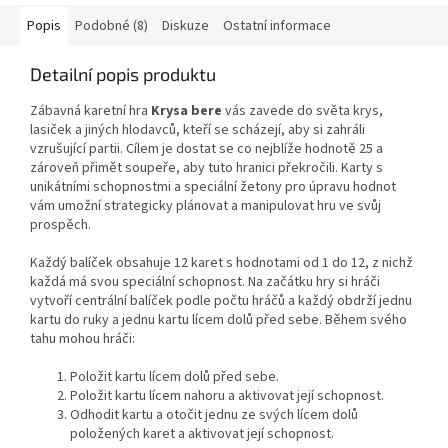
Popis
Podobné (8)
Diskuze
Ostatní informace
Detailní popis produktu
Zábavná karetní hra
Krysa bere
vás zavede do světa krys,
lasiček a jiných hlodavců, kteří se scházejí, aby si zahráli
vzrušující partii. Cílem je dostat se co nejblíže hodnotě 25 a
zároveň přimět soupeře, aby tuto hranici překročili. Karty s
unikátními schopnostmi a speciální žetony pro úpravu hodnot
vám umožní strategicky plánovat a manipulovat hru ve svůj
prospěch.
Každý balíček obsahuje 12 karet s hodnotami od 1 do 12, z nichž
každá má svou speciální schopnost. Na začátku hry si hráči
vytvoří centrální balíček podle počtu hráčů a každý obdrží jednu
kartu do ruky a jednu kartu lícem dolů před sebe. Během svého
tahu mohou hráči:
Položit kartu lícem dolů před sebe.
Položit kartu lícem nahoru a aktivovat její schopnost.
Odhodit kartu a otočit jednu ze svých lícem dolů
položených karet a aktivovat její schopnost.