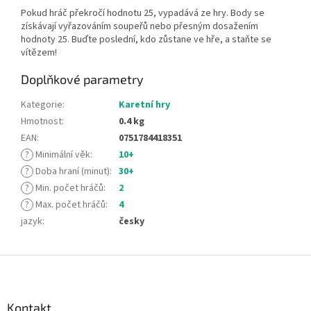
Pokud hráč překročí hodnotu 25, vypadává ze hry. Body se
získávají vyřazováním soupeřů nebo přesným dosažením
hodnoty 25. Buďte poslední, kdo zůstane ve hře, a staňte se
vítězem!
Doplňkové parametry
Kategorie
:
Karetní hry
Hmotnost
:
0.4 kg
EAN
:
0751784418351
?
Minimální věk
:
10+
?
Doba hraní (minut)
:
30+
?
Min. počet hráčů
:
2
?
Max. počet hráčů
:
4
jazyk
:
česky
Z
á
p
a
Kontakt