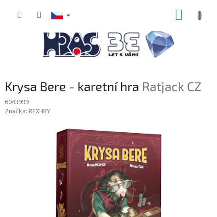
Přejít
NÁKUP
na
obsah
KOŠÍK
Krysa Bere - karetní hra
Ratjack CZ
6043999
Značka:
REXHRY