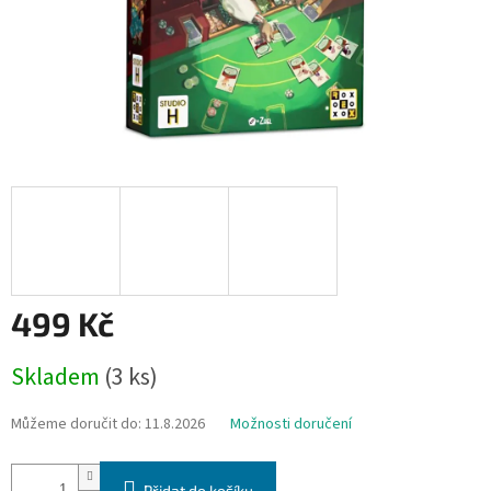
499 Kč
Měrná
Skladem
(3 ks)
cena:
Můžeme doručit do:
11.8.2026
Možnosti doručení
Přidat do košíku