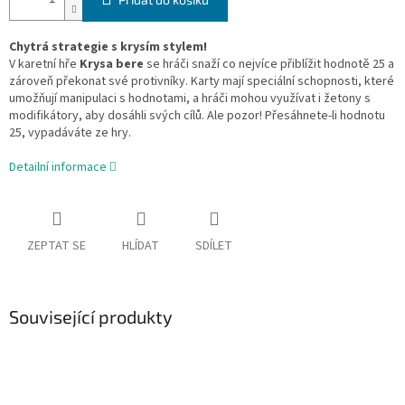
Chytrá strategie s krysím stylem!
V karetní hře
Krysa bere
se hráči snaží co nejvíce přiblížit hodnotě 25 a
zároveň překonat své protivníky. Karty mají speciální schopnosti, které
umožňují manipulaci s hodnotami, a hráči mohou využívat i žetony s
modifikátory, aby dosáhli svých cílů. Ale pozor! Přesáhnete-li hodnotu
25, vypadáváte ze hry.
Detailní informace
ZEPTAT SE
HLÍDAT
SDÍLET
Související produkty