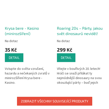
Krysa bere - Kasino
Roaring 20s – Párty, jakou
(minirozšíření)
svět dinosaurů neviděl!
Na dotaz
Na dotaz
35 Kč
299 Kč
DETAIL
DETAIL
Vstupte do světa vzrušení,
Vítejte v bouřlivých 20. letech!
hazardu a nečekaných zvratů v
Hráči se snaží přilákat ty
minirozšíření Krysa bere -
nejmódnější dinosaury na svou
Kasino.
okouzlující párty – buď jejich
oblíbenými pochoutkami, nebo
nádhernými drahokamy!...
ZOBRAZIT VŠECHNY SOUVISEJÍCÍ PRODUKTY