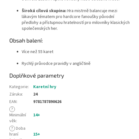
Široká cílová skupina:
Hra mistrně balancuje mezi
lákavým tématem pro hardcore fanoušky původní
předlohy a přístupnou hratelností pro milovníky klasických
společenských her.
Obsah balení:
Více než 55 karet
Rychlý průvodce pravidly v angličtině
Doplňkové parametry
Kategorie
:
Karetní hry
Záruka
:
24
EAN
:
9781787890626
?
Minimální
14+
věk
:
?
Doba
hraní
15+