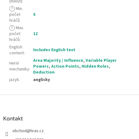
(minut)
:
?
Min.
počet
5
hráčů
:
?
Max.
počet
12
hráčů
:
English
Includes English text
content
:
Area Majority / Influence
,
Variable Player
Herní
Powers
,
Action Points
,
Hidden Roles
,
mechaniky
:
Deduction
jazyk
:
anglicky
Z
á
p
a
Kontakt
t
obchod
@
hras.cz
í