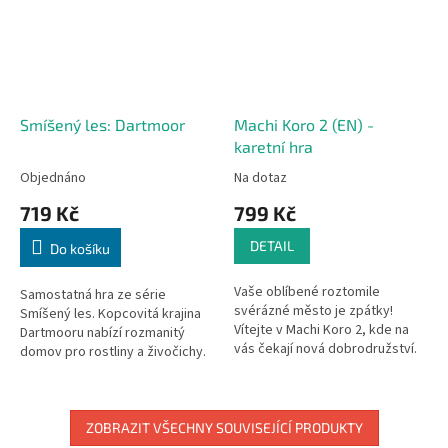
Smíšený les: Dartmoor
Machi Koro 2 (EN) -
karetní hra
Objednáno
Na dotaz
719 Kč
799 Kč
DETAIL
Do košíku
Vaše oblíbené roztomile
Samostatná hra ze série
svérázné město je zpátky!
Smíšený les. Kopcovitá krajina
Vítejte v Machi Koro 2, kde na
Dartmooru nabízí rozmanitý
vás čekají nová dobrodružství.
domov pro rostliny a živočichy.
Hra je v angličtině.
Zatímco podél potoka se
prohánějí vážky a další hmyz, ve
volné...
ZOBRAZIT VŠECHNY SOUVISEJÍCÍ PRODUKTY