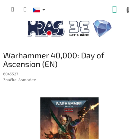
Přejít
NÁKUP
na
obsah
KOŠÍK
Warhammer 40,000: Day of
Ascension (EN)
6045527
Značka:
Asmodee