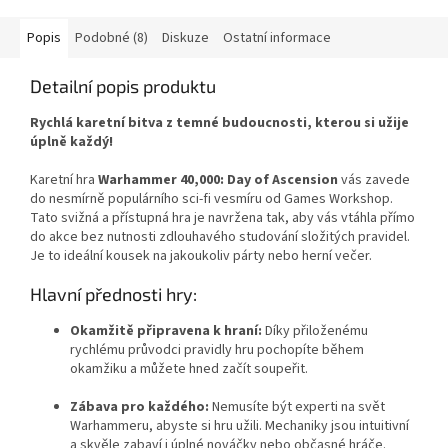
Popis
Podobné (8)
Diskuze
Ostatní informace
Detailní popis produktu
Rychlá karetní bitva z temné budoucnosti, kterou si užije
úplně každý!
Karetní hra
Warhammer 40,000: Day of Ascension
vás zavede
do nesmírně populárního sci-fi vesmíru od Games Workshop.
Tato svižná a přístupná hra je navržena tak, aby vás vtáhla přímo
do akce bez nutnosti zdlouhavého studování složitých pravidel.
Je to ideální kousek na jakoukoliv párty nebo herní večer.
Hlavní přednosti hry:
Okamžitě připravena k hraní:
Díky přiloženému
rychlému průvodci pravidly hru pochopíte během
okamžiku a můžete hned začít soupeřit.
Zábava pro každého:
Nemusíte být experti na svět
Warhammeru, abyste si hru užili. Mechaniky jsou intuitivní
a skvěle zabaví i úplné nováčky nebo občasné hráče.