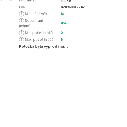
Hmotnost
:
1.1 kg
EAN
:
824968817742
?
Minimální věk
:
8+
?
Doba hraní
45+
(minut)
:
?
Min. počet hráčů
:
2
?
Max. počet hráčů
:
5
Položka byla vyprodána…