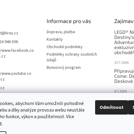
Informace pro vás
Zajímav
Doprava, platba
LEGO® Ni
d
@
hras.cz
Destiny'
Kontakty
24 946 506
Adventur
Obchodní podmínky
exkluzivn
//www.facebook.co
obchodě!
Podmínky ochrany osobních
.cz
údajů
13.7.2026
Bonusový program
Připravu
//www.youtube.co
Come: De
scz
Desková 
.cz
8.7.2026
Nejlepší 
ookies, abychom Vám umožnili pohodlné
výběr, kt
Odmítnout
ebu a díky analýze provozu webu neustále
Česku
eho funkce, výkon a použitelnost. Více
18.6.2026
e
.