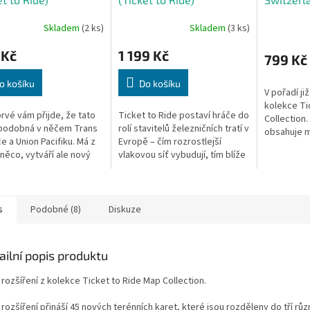
Skladem
(2 ks)
Skladem
(3 ks)
 Kč
1 199 Kč
799 Kč
o košíku
Do košíku
V pořadí ji
kolekce Ti
rvé vám přijde, že tato
Ticket to Ride postaví hráče do
Collection.
 podobná v něčem Trans
rolí stavitelů železničních tratí v
obsahuje m
e a Union Pacifiku. Má z
Evropě – čím rozrostlejší
Švýcarska. 
něco, vytváří ale nový
vlakovou síť vybudují, tím blíže
- dobrodru
 hraní a jiný druh
se dostanou k vítězství. Další
stylu...
ání. Hrací plán
body pak lze získat...
avuje...
s
Podobné (8)
Diskuze
ailní popis produktu
 rozšíření z kolekce Ticket to Ride Map Collection.
 rozšíření
přináší
45 nových
terénních
karet
, které jsou rozděleny
do tří rů