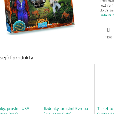
Třetí roz
rozšíření
do tří rů
Detailní 
TISK
sející produkty
nky, prosím! USA
Jízdenky, prosím! Evropa
Ticket to
et to Ride)
(Ticket to Ride)
Switzerl