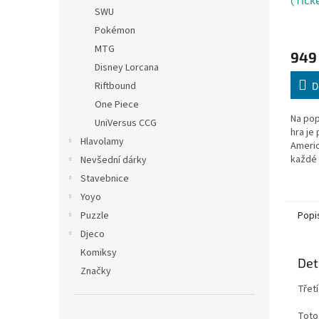
SWU
Pokémon
MTG
949
Disney Lorcana
Riftbound
D
One Piece
Na pop
UniVersus CCG
hra je
Hlavolamy
Americ
každé 
Nevšední dárky
systém
Stavebnice
plánov
Yoyo
předst
Puzzle
Popi
Djeco
Komiksy
Det
Značky
Třetí
Toto