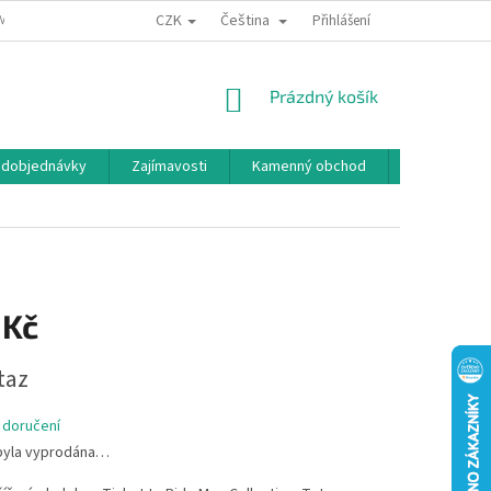
CZK
Čeština
MÍNKY OCHRANY OSOBNÍCH ÚDAJŮ
BONUSOVÝ PROGRAM
Přihlášení
NÁKUPNÍ
Prázdný košík
KOŠÍK
edobjednávky
Zajímavosti
Kamenný obchod
Značky
 Kč
taz
 doručení
byla vyprodána…