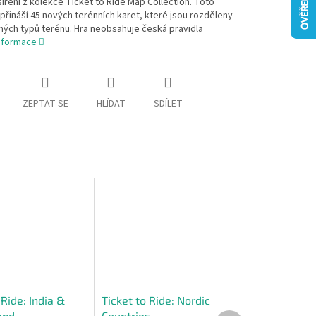
šíření z kolekce Ticket to Ride Map Collection. Toto
 přináší 45 nových terénních karet, které jsou rozděleny
zných typů terénu. Hra neobsahuje česká pravidla
informace
ZEPTAT SE
HLÍDAT
SDÍLET
 Ride: India &
Ticket to Ride: Nordic
and
Countries