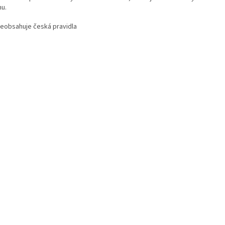
nu
.
neobsahuje česká pravidla