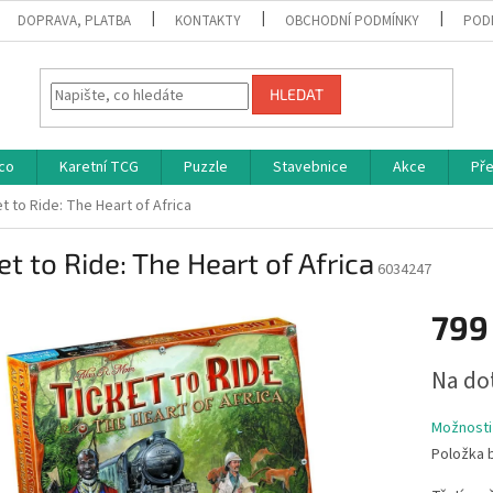
DOPRAVA, PLATBA
KONTAKTY
OBCHODNÍ PODMÍNKY
POD
HLEDAT
co
Karetní TCG
Puzzle
Stavebnice
Akce
Př
t to Ride: The Heart of Africa
et to Ride: The Heart of Africa
6034247
799
Měrná
Na do
cena:
Možnosti
Položka 