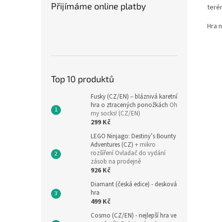
Přijímáme online platby
teré
Hra 
Top 10 produktů
Fusky (CZ/EN) – bláznivá karetní
hra o ztracených ponožkách
Oh
my socks! (CZ/EN)
299 Kč
LEGO Ninjago: Destiny’s Bounty
Adventures (CZ)
+ mikro
rozšíření Ovladač do vydání
zásob na prodejně
926 Kč
Diamant (česká edice) - desková
hra
499 Kč
Cosmo (CZ/EN) - nejlepší hra ve