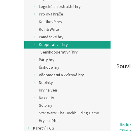
n
Logické a abstraktní hry
e
Pro dva hráče
l
Kostkové hry
Roll & Write
Paměťové hry
Kooperativní hry
Semikooperativní hry
Párty hry
Souvi
Únikové hry
Vědomostní a kvízové hry
Doplňky
Hry na ven
Na cesty
Sólohry
Star Wars: The Deckbuilding Game
Hry na léto
Jízde
Karetní TCG
(Tick