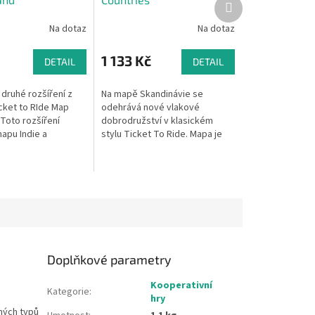
Další
produkt
Na dotaz
Na dotaz
1 133 Kč
DETAIL
DETAIL
ž druhé rozšíření z
Na mapě Skandinávie se
cket to RIde Map
odehrává nové vlakové
 Toto rozšíření
dobrodružství v klasickém
apu Indie a
stylu Ticket To Ride. Mapa je
Ticket to Ride: India
speciálně nadesignována pro
žství v klasickém
hru 2-3 hráčů. Rozměry krabice:
29,5 x 29,5...
Doplňkové parametry
Kooperativní
Kategorie
:
hry
zných
typů