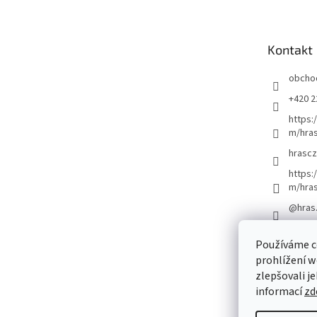
p
a
t
Kontakt
í
obcho
+420 2
https:
m/hras
hrascz
https:
m/hra
@hras
Používáme c
prohlížení w
zlepšovali j
informací
zd