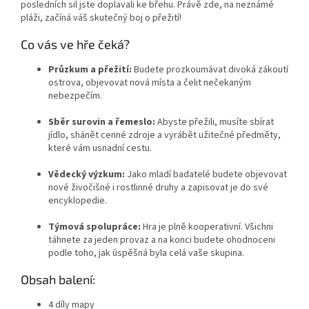
posledních sil jste doplavali ke břehu. Právě zde, na neznámé
pláži, začíná váš skutečný boj o přežití!
Co vás ve hře čeká?
Průzkum a přežití:
Budete prozkoumávat divoká zákoutí
ostrova, objevovat nová místa a čelit nečekaným
nebezpečím.
Sběr surovin a řemeslo:
Abyste přežili, musíte sbírat
jídlo, shánět cenné zdroje a vyrábět užitečné předměty,
které vám usnadní cestu.
Vědecký výzkum:
Jako mladí badatelé budete objevovat
nové živočišné i rostlinné druhy a zapisovat je do své
encyklopedie.
Týmová spolupráce:
Hra je plně kooperativní. Všichni
táhnete za jeden provaz a na konci budete ohodnoceni
podle toho, jak úspěšná byla celá vaše skupina.
Obsah balení:
4 díly mapy