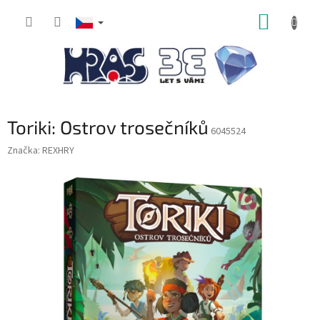
Přejít
NÁKUP
na
obsah
KOŠÍK
Toriki: Ostrov trosečníků
6045524
Značka:
REXHRY