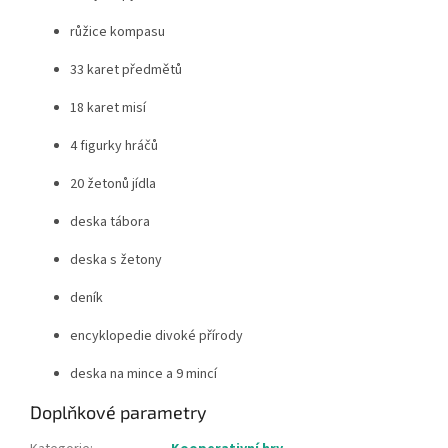
růžice kompasu
33 karet předmětů
18 karet misí
4 figurky hráčů
20 žetonů jídla
deska tábora
deska s žetony
deník
encyklopedie divoké přírody
deska na mince a 9 mincí
Doplňkové parametry