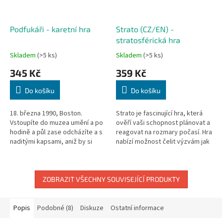
Podfukáři - karetní hra
Strato (CZ/EN) -
stratosférická hra
Skladem
(>5 ks)
Skladem
(>5 ks)
345 Kč
359 Kč
Do košíku
Do košíku
18. března 1990, Boston.
Strato je fascinující hra, která
Vstoupíte do muzea umění a po
ověří vaši schopnost plánovat a
hodině a půl zase odcházíte a s
reagovat na rozmary počasí. Hra
naditými kapsami, aniž by si
nabízí možnost čelit výzvám jak
toho kdokoliv všiml. Teď ale
samostatně, tak ve spolupráci...
přichází ta nejtěžší část...Ve...
ZOBRAZIT VŠECHNY SOUVISEJÍCÍ PRODUKTY
Popis
Podobné (8)
Diskuze
Ostatní informace