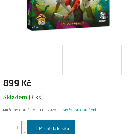
899 Kč
Měrná
Skladem
(3 ks)
cena:
Můžeme doručit do:
11.8.2026
Možnosti doručení
Přidat do košíku