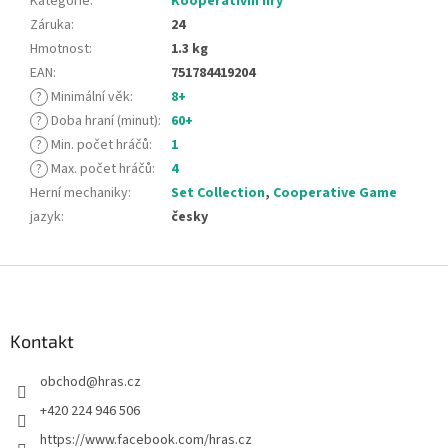
Kategorie
:
Kooperativní hry
Záruka
:
24
Hmotnost
:
1.3 kg
EAN
:
751784419204
?
Minimální věk
:
8+
?
Doba hraní (minut)
:
60+
?
Min. počet hráčů
:
1
?
Max. počet hráčů
:
4
Herní mechaniky
:
Set Collection
,
Cooperative Game
jazyk
:
česky
Z
á
p
a
Kontakt
t
obchod
@
hras.cz
í
+420 224 946 506
https://www.facebook.com/hras.cz