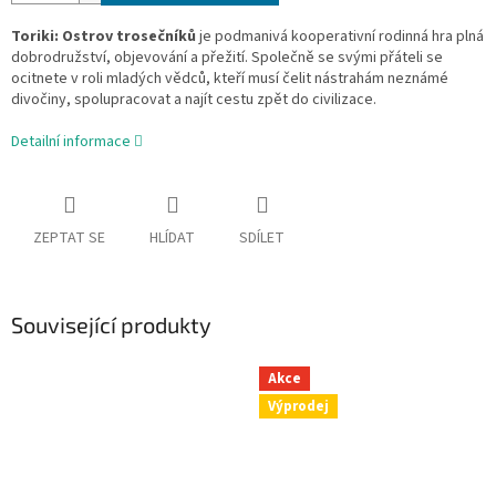
Toriki: Ostrov trosečníků
je podmanivá kooperativní rodinná hra plná
dobrodružství, objevování a přežití. Společně se svými přáteli se
ocitnete v roli mladých vědců, kteří musí čelit nástrahám neznámé
divočiny, spolupracovat a najít cestu zpět do civilizace.
Detailní informace
ZEPTAT SE
HLÍDAT
SDÍLET
Související produkty
Akce
Výprodej