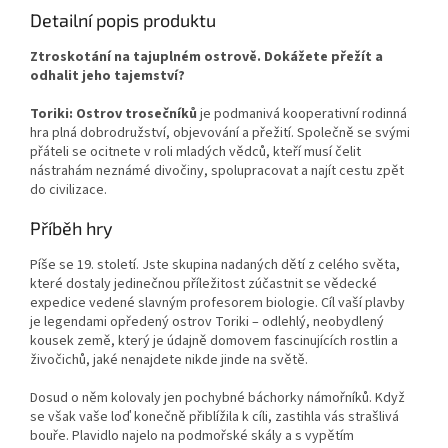
Detailní popis produktu
Ztroskotání na tajuplném ostrově. Dokážete přežít a
odhalit jeho tajemství?
Toriki: Ostrov trosečníků
je podmanivá kooperativní rodinná
hra plná dobrodružství, objevování a přežití. Společně se svými
přáteli se ocitnete v roli mladých vědců, kteří musí čelit
nástrahám neznámé divočiny, spolupracovat a najít cestu zpět
do civilizace.
Příběh hry
Píše se 19. století. Jste skupina nadaných dětí z celého světa,
které dostaly jedinečnou příležitost zúčastnit se vědecké
expedice vedené slavným profesorem biologie. Cíl vaší plavby
je legendami opředený ostrov Toriki – odlehlý, neobydlený
kousek země, který je údajně domovem fascinujících rostlin a
živočichů, jaké nenajdete nikde jinde na světě.
Dosud o něm kolovaly jen pochybné báchorky námořníků. Když
se však vaše loď konečně přiblížila k cíli, zastihla vás strašlivá
bouře. Plavidlo najelo na podmořské skály a s vypětím