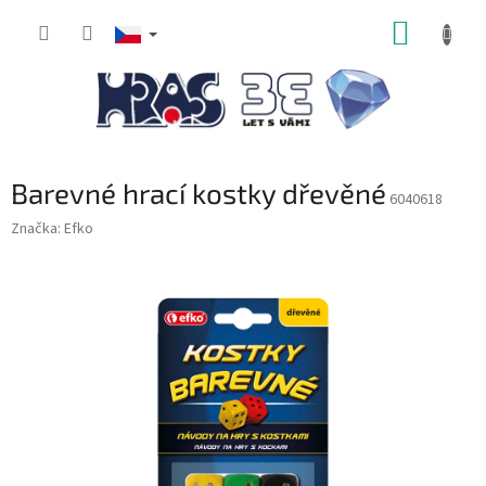
Přejít
NÁKUP
na
obsah
KOŠÍK
Barevné hrací kostky dřevěné
6040618
Značka:
Efko