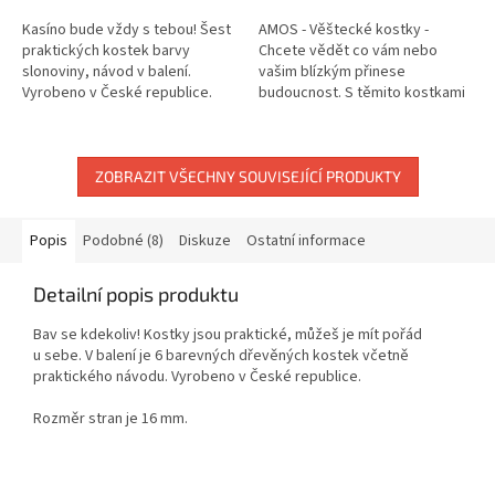
Kasíno bude vždy s tebou! Šest
AMOS - Věštecké kostky -
praktických kostek barvy
Chcete vědět co vám nebo
slonoviny, návod v balení.
vašim blízkým přinese
Vyrobeno v České republice.
budoucnost. S těmito kostkami
Rozměr stran je 16 mm.
a za pomoci příhodných sestav,
můžete věštit nebo předvídat,
doporučovat...
ZOBRAZIT VŠECHNY SOUVISEJÍCÍ PRODUKTY
Popis
Podobné (8)
Diskuze
Ostatní informace
Detailní popis produktu
Bav se kdekoliv! Kostky jsou praktické, můžeš je mít pořád
u sebe. V balení je 6 barevných dřevěných kostek včetně
praktického návodu. Vyrobeno v České republice.
Rozměr stran je 16 mm.