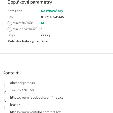
Doplňkové parametry
Kategorie
:
Kostkové hry
EAN
:
8592168545445
?
Minimální věk
:
6+
?
Min. počet hráčů
:
1
jazyk
:
česky
Položka byla vyprodána…
Z
á
p
a
Kontakt
t
obchod
@
hras.cz
í
+420 224 946 506
https://www.facebook.com/hras.cz
hrascz
https://www.youtube.com/hrascz