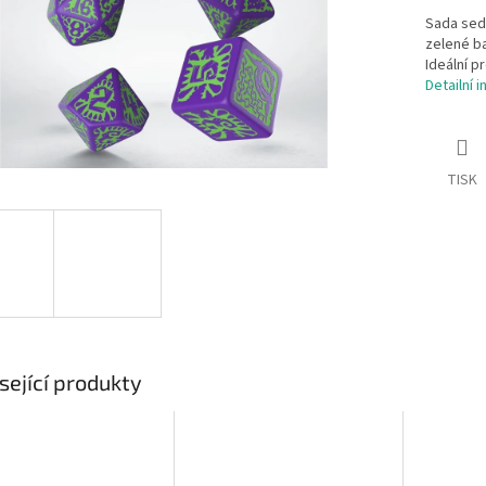
Sada sedm
zelené ba
Ideální p
Detailní 
TISK
sející produkty