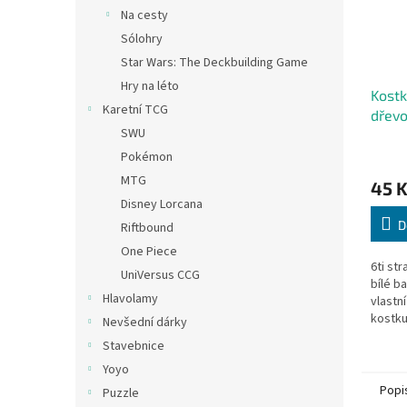
Na cesty
Sólohry
Star Wars: The Deckbuilding Game
Hry na léto
Kostk
Karetní TCG
dřev
SWU
Pokémon
MTG
45 
Disney Lorcana
D
Riftbound
One Piece
6ti st
UniVersus CCG
bílé b
Hlavolamy
vlastn
kostku
Nevšední dárky
Stavebnice
Yoyo
Popi
Puzzle