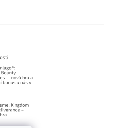
osti
njago®:
s Bounty
es — nová hra a
í bonus u nás v
jeme: Kingdom
liverance –
hra