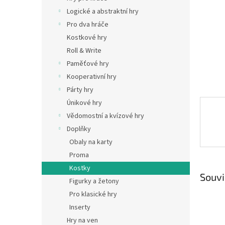
n
Logické a abstraktní hry
e
Pro dva hráče
l
Kostkové hry
Roll & Write
Paměťové hry
Kooperativní hry
Párty hry
Únikové hry
Vědomostní a kvízové hry
Doplňky
Obaly na karty
Proma
Kostky
Souvi
Figurky a žetony
Pro klasické hry
Inserty
Hry na ven