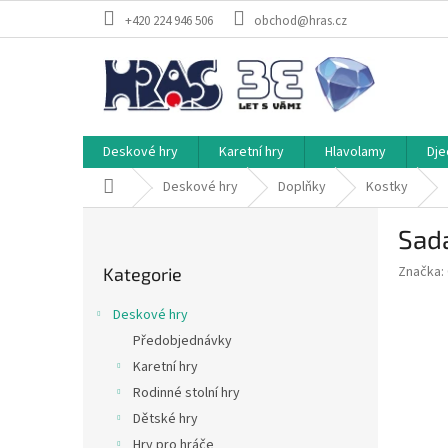
Přejít
+420 224 946 506
obchod@hras.cz
na
obsah
Deskové hry
Karetní hry
Hlavolamy
Dje
Domů
Deskové hry
Doplňky
Kostky
P
Sada
o
Přeskočit
s
Značka:
Kategorie
kategorie
t
r
Deskové hry
a
Předobjednávky
n
Karetní hry
n
í
Rodinné stolní hry
p
Dětské hry
a
Hry pro hráče