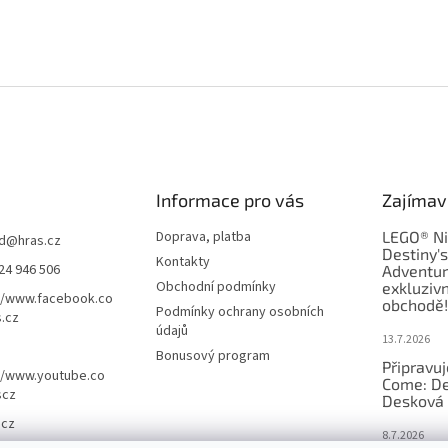
Informace pro vás
Zajímav
Doprava, platba
LEGO® Ni
d
@
hras.cz
Destiny'
Kontakty
24 946 506
Adventur
Obchodní podmínky
exkluzivn
//www.facebook.co
obchodě!
Podmínky ochrany osobních
.cz
údajů
13.7.2026
Bonusový program
Připravu
//www.youtube.co
Come: De
scz
Desková 
.cz
8.7.2026