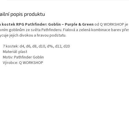
ailní popis produktu
 kostek RPG Pathfinder: Goblin – Purple & Green
od Q WORKSHOP je
ovním goblinům ze světa Pathfinderu. Fialová a zelená kombinace barev př
ycuje jejich divokou a hravou podstatu.
7 kostek: d4, d6, d8, d10, d%, d12, d20
Materiál: plast
Motiv: Pathfinder Goblin
Výrobce: Q WORKSHOP