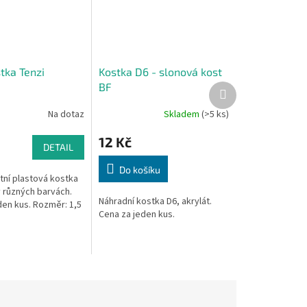
tka Tenzi
Kostka D6 - slonová kost
BF
Další
produkt
Na dotaz
Skladem
(>5 ks)
12 Kč
DETAIL
Do košíku
itní plastová kostka
v různých barvách.
Náhradní kostka D6, akrylát.
den kus. Rozměr: 1,5
Cena za jeden kus.