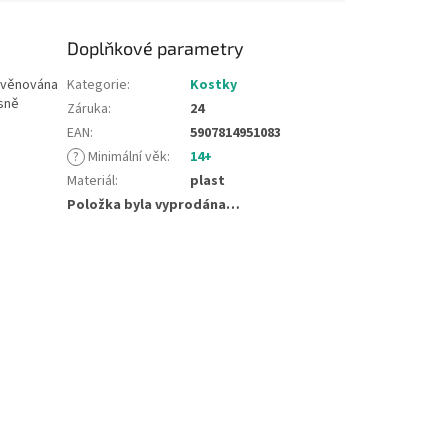
Doplňkové parametry
 věnována
Kategorie
:
Kostky
esně
Záruka
:
24
EAN
:
5907814951083
?
Minimální věk
:
14+
Materiál
:
plast
Položka byla vyprodána…