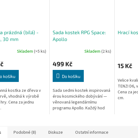
a prázdná (bílá) -
Sada kostek RPG Space:
Hrací kos
o, 30 mm
Apollo
Skladem
(>5 ks)
Skladem
(2 ks)
Kč
499 Kč
15 Kč
o košíku
Do košíku
Velice kval
TENZI D6, 
ranná kostka ze dřeva v
Sada sedmi kostek inspirovaná
Cena za je
arvě, vhodná k výrobě
érou kosmického dobývání —
cm.
í hry. Cena za jednu
věnovaná legendárnímu
.
programu Apollo. Každý hod
vás přenese do dobrodružství
vesmírného průzkumu.
s
Podobné (8)
Diskuze
Ostatní informace