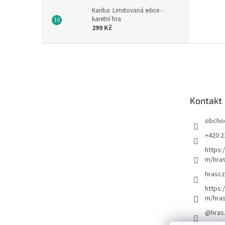
Kariba: Limitovaná edice -
karetní hra
299 Kč
Z
á
p
a
t
Kontakt
í
obcho
+420 2
https:
m/hras
hrascz
https:
m/hra
@hras