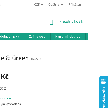
CZK
Čeština
MÍNKY OCHRANY OSOBNÍCH ÚDAJŮ
BONUSOVÝ PROGRAM
Přihlášení
NÁKUPNÍ
Prázdný košík
KOŠÍK
edobjednávky
Zajímavosti
Kamenný obchod
Značky
le & Green
6045552
 Kč
taz
 doručení
byla vyprodána…