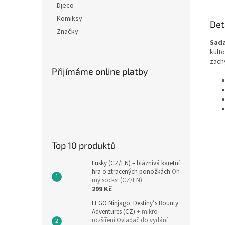
Djeco
Komiksy
Det
Značky
Sada
kult
zach
Přijímáme online platby
Top 10 produktů
Fusky (CZ/EN) – bláznivá karetní
hra o ztracených ponožkách
Oh
my socks! (CZ/EN)
299 Kč
LEGO Ninjago: Destiny’s Bounty
Adventures (CZ)
+ mikro
rozšíření Ovladač do vydání