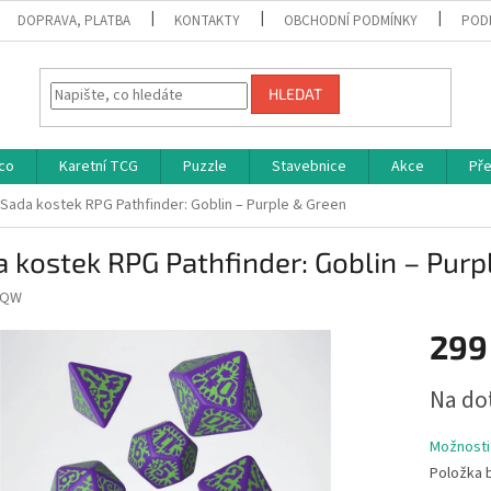
DOPRAVA, PLATBA
KONTAKTY
OBCHODNÍ PODMÍNKY
POD
HLEDAT
co
Karetní TCG
Puzzle
Stavebnice
Akce
Př
Sada kostek RPG Pathfinder: Goblin – Purple & Green
 kostek RPG Pathfinder: Goblin – Purp
QW
299
Měrná
Na do
cena:
Možnosti
Položka 