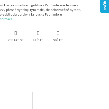
i kostek s motivem goblina z Pathfinderu — fialové a
rvy přesně vystihují tyto malé, ale nebezpečné bytosti.
ro goblí dobrodruhy a fanoušky Pathfinderu.
informace
ZEPTAT SE
HLÍDAT
SDÍLET