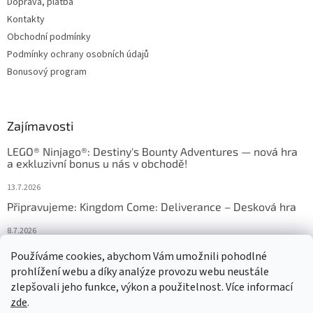
Doprava, platba
Kontakty
Obchodní podmínky
Podmínky ochrany osobních údajů
Bonusový program
Zajímavosti
LEGO® Ninjago®: Destiny's Bounty Adventures — nová hra
a exkluzivní bonus u nás v obchodě!
13.7.2026
Připravujeme: Kingdom Come: Deliverance – Desková hra
8.7.2026
Nejlepší deskové hry: výběr, který frčí v celém Česku
Používáme cookies, abychom Vám umožnili pohodlné
prohlížení webu a díky analýze provozu webu neustále
18.6.2026
zlepšovali jeho funkce, výkon a použitelnost. Více informací
zde
.