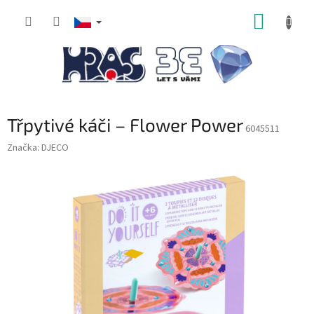
Přejít
NÁKUP
na
obsah
KOŠÍK
Třpytivé káči – Flower Power
6045511
Značka:
DJECO