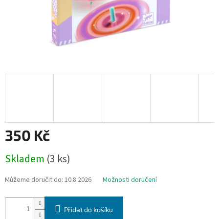
350 Kč
Měrná
Skladem
(3 ks)
cena:
Můžeme doručit do:
10.8.2026
Možnosti doručení
Přidat do košíku