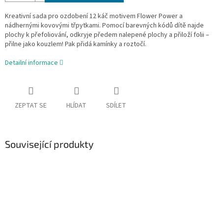
Kreativní sada pro ozdobení 12 káč motivem Flower Power a
nádhernými kovovými třpytkami. Pomocí barevných kódů dítě najde
plochy k přefoliování, odkryje předem nalepené plochy a přiloží folii –
přilne jako kouzlem! Pak přidá kamínky a roztočí.
Detailní informace
ZEPTAT SE
HLÍDAT
SDÍLET
Související produkty