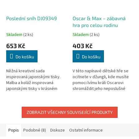
Poslední sníh DJ09349
Oscar & Max – zábavná
hra pro celou rodinu
Skladem
(2 ks)
Skladem
(2 ks)
653 Kč
403 Kč
Do košíku
Do košíku
Něžná kreativní sada
V této napínavé dětské hře se
inspirovaná japonskými tisky.
ocitnete v džungli, kde musíte
Malba a koláž inspirovaná
pomoci lvímu králi Oscarovi
japonskými tisky v krásném
shromáždit jeho neposlušné
provedení od Djeca. Sada
poddané – zebry, hrochy a
obsahuje 4 předlohy k dotvoření
papoušky. Vaším úkolem je
pro seznámení se...
sbírat co...
ZOBRAZIT VŠECHNY SOUVISEJÍCÍ PRODUKTY
Popis
Podobné (8)
Diskuze
Ostatní informace