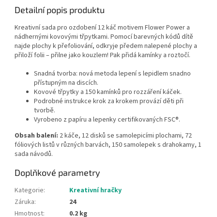
Detailní popis produktu
Kreativní sada pro ozdobení 12 káč motivem Flower Power a
nádhernými kovovými třpytkami. Pomocí barevných kódů dítě
najde plochy k přefoliování, odkryje předem nalepené plochy a
přiloží folii – přilne jako kouzlem! Pak přidá kamínky a roztočí.
Snadná tvorba: nová metoda lepení s lepidlem snadno
přístupným na discích.
Kovové třpytky a 150 kamínků pro rozzáření káček.
Podrobné instrukce krok za krokem provází děti při
tvorbě.
Vyrobeno z papíru a lepenky certifikovaných FSC®.
Obsah balení:
2 káče, 12 disků se samolepicími plochami, 72
fóliových listů v různých barvách, 150 samolepek s drahokamy, 1
sada návodů.
Doplňkové parametry
Kategorie
:
Kreativní hračky
Záruka
:
24
Hmotnost
:
0.2 kg