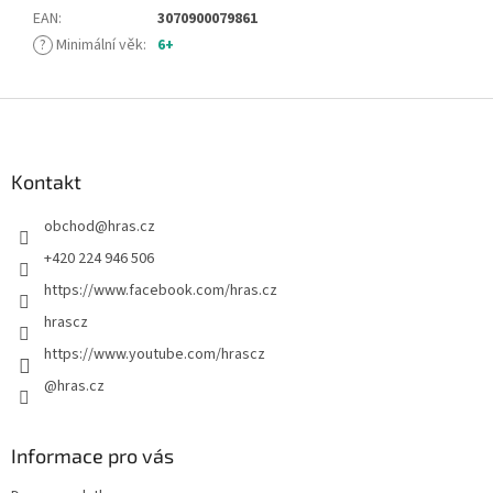
EAN
:
3070900079861
?
Minimální věk
:
6+
Z
á
p
a
Kontakt
t
obchod
@
hras.cz
í
+420 224 946 506
https://www.facebook.com/hras.cz
hrascz
https://www.youtube.com/hrascz
@hras.cz
Informace pro vás