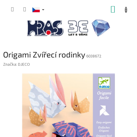
Přejít
NÁKUP
na
obsah
KOŠÍK
Origami Zvířecí rodinky
6038672
Značka:
DJECO