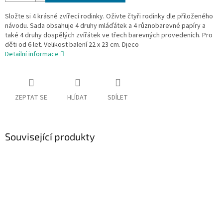
Složte si 4 krásné zvířecí rodinky. Oživte čtyři rodinky dle přiloženého
návodu. Sada obsahuje 4 druhy mláďátek a 4 různobarevné papíry a
také 4 druhy dospělých zvířátek ve třech barevných provedeních. Pro
děti od 6 let. Velikost balení 22 x 23 cm. Djeco
Detailní informace
ZEPTAT SE
HLÍDAT
SDÍLET
Související produkty