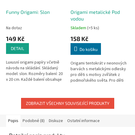
Funny Origami: Slon
Origami metalické Pod
vodou
Na dotaz
Skladem
(>5 ks)
149 Kč
158 Kč
DETAIL
Do košíku
Luxusní origami papíry včetně
Origami tentokrát v neonových
návodu na skládání. Skládaný
barvách s metalickými odlesky
model: slon. Rozměry balení: 20
pro děti s motivy zvířátek z
x 20 cm. Každé balení obsahuje
podmořského světa. Pro děti
20 listů origami papíru. 4 různé
od 7 - 13 let, sada obsahuje
designy papíru.
důkladný návod ke správnému...
ZOBRAZIT VŠECHNY SOUVISEJÍCÍ PRODUKTY
Popis
Podobné (8)
Diskuze
Ostatní informace