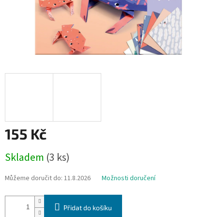
155 Kč
Měrná
Skladem
(3 ks)
cena:
Můžeme doručit do:
11.8.2026
Možnosti doručení
Přidat do košíku