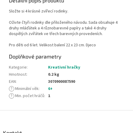
Detailní popis produktu
Složte si 4 krásné zvířecí rodinky.
Oživte čtyři rodinky dle přiloženého návodu. Sada obsahuje 4
druhy mláďátek a 4 různobarevné papíry a také 4 druhy
dospělých zvířátek ve třech barevných provedeních.
Pro děti od 6 let. Velikost balení 22 x 23 cm. Djeco
Doplňkové parametry
Kategorie
:
Kreativní hračky
Hmotnost
:
0.2 kg
EAN
:
3070900087590
?
Minimální věk
:
6+
?
Min. počet hráčů
:
1
Z
á
p
a
Kontakt