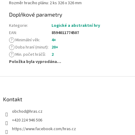
Rozměr hracího plánu: 2 ks 326 x 326 mm
Doplňkové parametry
Kategorie
:
Logické a abstraktní hry
EAN
:
8594011774507
?
Minimální věk
:
4+
?
Doba hraní (minut)
:
20+
?
Min. počet hráčů
:
2
Položka byla vyprodána…
Z
á
p
a
Kontakt
t
obchod
@
hras.cz
í
+420 224 946 506
https://www.facebook.com/hras.cz