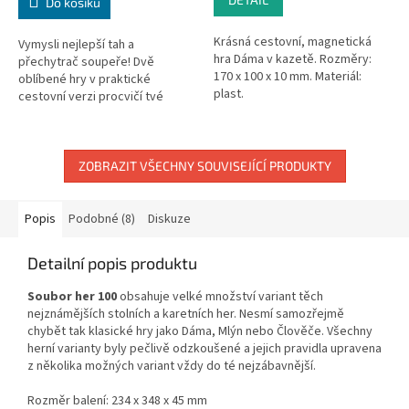
Do košíku
Krásná cestovní, magnetická
Vymysli nejlepší tah a
hra Dáma v kazetě. Rozměry:
přechytrač soupeře! Dvě
170 x 100 x 10 mm. Materiál:
oblíbené hry v praktické
plast.
cestovní verzi procvičí tvé
logické myšlení a strategii
pohybu po herním plánu. Kvalitní
hrací plán v...
ZOBRAZIT VŠECHNY SOUVISEJÍCÍ PRODUKTY
Popis
Podobné (8)
Diskuze
Detailní popis produktu
Soubor her 100
obsahuje velké množství variant těch
nejznámějších stolních a karetních her. Nesmí samozřejmě
chybět tak klasické hry jako Dáma, Mlýn nebo Člověče. Všechny
herní varianty byly pečlivě odzkoušené a jejich pravidla upravena
z několika možných variant vždy do té nejzábavnější.
Rozměr balení: 234 x 348 x 45 mm