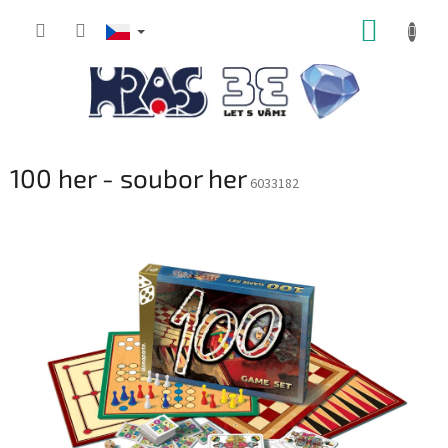
Přejít
NÁKUP
na
obsah
KOŠÍK
100 her - soubor her
6033182