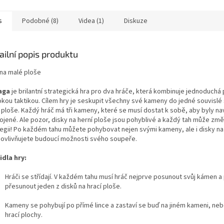
bylo zvykem
s
Podobné (8)
Videa (1)
Diskuze
ailní popis produktu
 na malé ploše
aga
je brilantní strategická hra pro dva hráče, která kombinuje jednoduchá 
okou taktikou. Cílem hry je seskupit všechny své kameny do jedné souvislé
í ploše. Každý hráč má tři kameny, které se musí dostat k sobě, aby byly n
ojené. Ale pozor, disky na herní ploše jsou pohyblivé a každý tah může změ
tegii! Po každém tahu můžete pohybovat nejen svými kameny, ale i disky na
 ovlivňujete budoucí možnosti svého soupeře.
idla hry:
Hráči se střídají. V každém tahu musí hráč nejprve posunout svůj kámen a
přesunout jeden z disků na hrací ploše.
Kameny se pohybují po přímé lince a zastaví se buď na jiném kameni, nebo
hrací plochy.