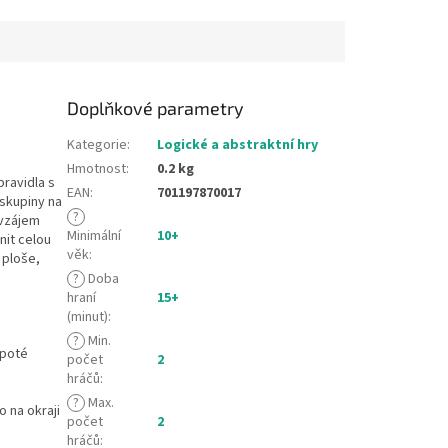
, že...
řešení a stejně tolik
okouzlujících...
Doplňkové parametry
Kategorie
:
Logické a abstraktní hry
Hmotnost
:
0.2 kg
pravidla s
EAN
:
701197870017
 skupiny na
?
avzájem
Minimální
10+
nit celou
věk
:
 ploše,
?
Doba
hraní
15+
(minut)
:
?
Min.
 poté
počet
2
hráčů
:
?
Max.
 na okraji
počet
2
hráčů
: