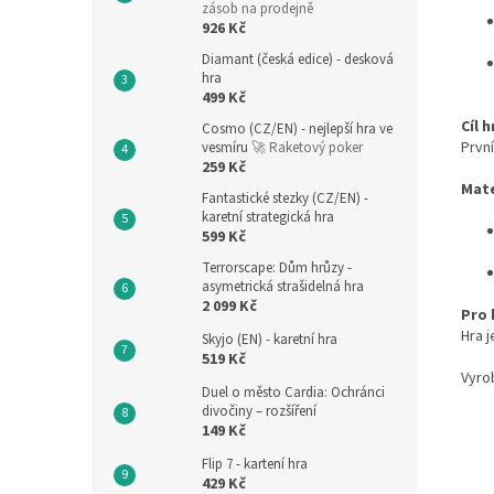
zásob na prodejně
926 Kč
Diamant (česká edice) - desková
hra
499 Kč
Cíl h
Cosmo (CZ/EN) - nejlepší hra ve
První
vesmíru
🚀 Raketový poker
259 Kč
Mate
Fantastické stezky (CZ/EN) -
karetní strategická hra
599 Kč
Terrorscape: Dům hrůzy -
asymetrická strašidelná hra
2 099 Kč
Pro 
Hra j
Skyjo (EN) - karetní hra
519 Kč
Vyro
Duel o město Cardia: Ochránci
divočiny – rozšíření
149 Kč
Flip 7 - kartení hra
429 Kč