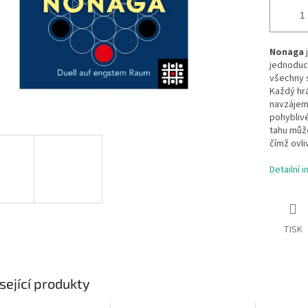
Nonaga
j
jednoduch
všechny s
Každý hrá
navzájem 
pohyblivé
tahu může
čímž ovl
Detailní 
TISK
sející produkty