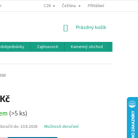
CZK
Čeština
MÍNKY OCHRANY OSOBNÍCH ÚDAJŮ
BONUSOVÝ PROGRAM
Přihlášení
NÁKUPNÍ
Prázdný košík
KOŠÍK
edobjednávky
Zajímavosti
Kamenný obchod
Značky
368
 Kč
dem
(>5 ks)
oručit do:
10.8.2026
Možnosti doručení