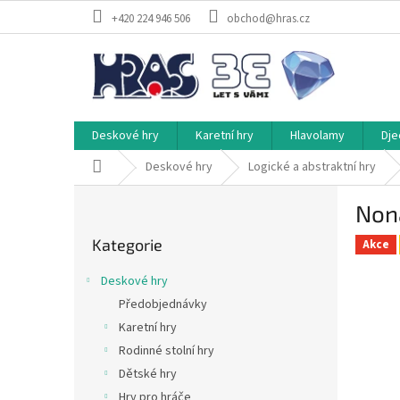
Přejít
+420 224 946 506
obchod@hras.cz
na
obsah
Deskové hry
Karetní hry
Hlavolamy
Dje
Domů
Deskové hry
Logické a abstraktní hry
P
Non
o
Přeskočit
s
Kategorie
kategorie
Akce
t
r
Deskové hry
a
Předobjednávky
n
Karetní hry
n
í
Rodinné stolní hry
p
Dětské hry
a
Hry pro hráče