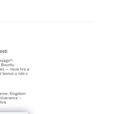
osti
njago®:
s Bounty
es — nová hra a
í bonus u nás v
jeme: Kingdom
liverance –
hra