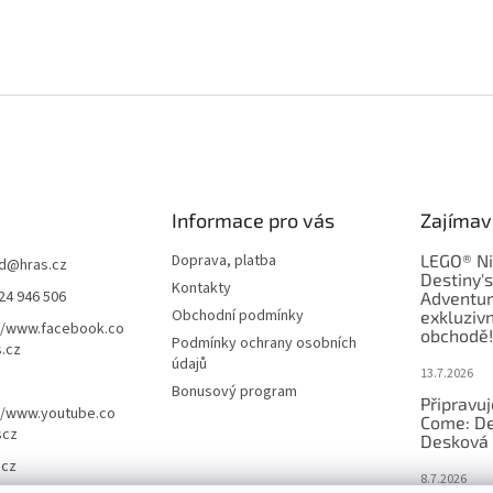
Informace pro vás
Zajímav
Doprava, platba
LEGO® Ni
d
@
hras.cz
Destiny'
Kontakty
24 946 506
Adventur
Obchodní podmínky
exkluzivn
//www.facebook.co
obchodě!
Podmínky ochrany osobních
.cz
údajů
13.7.2026
Bonusový program
Připravu
//www.youtube.co
Come: De
scz
Desková 
.cz
8.7.2026