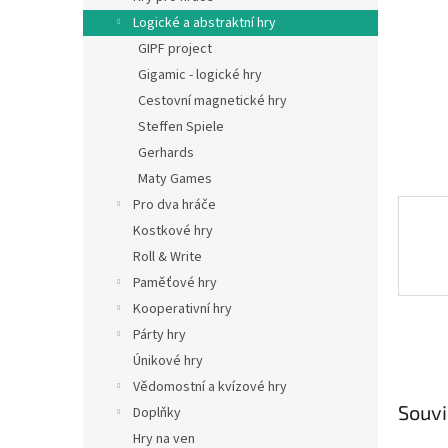
n
Logické a abstraktní hry
e
GIPF project
l
Gigamic - logické hry
Cestovní magnetické hry
Steffen Spiele
Gerhards
Maty Games
Pro dva hráče
Kostkové hry
Roll & Write
Paměťové hry
Kooperativní hry
Párty hry
Únikové hry
Vědomostní a kvízové hry
Souvi
Doplňky
Hry na ven