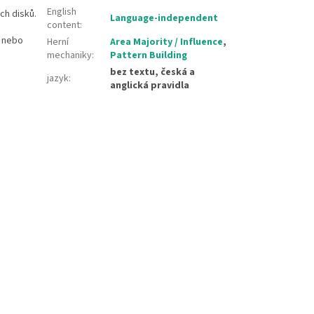
English
ch disků.
Language-independent
content
:
k nebo
Herní
Area Majority / Influence
,
mechaniky
:
Pattern Building
bez textu, česká a
jazyk
:
anglická pravidla