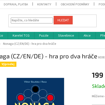
DOPRAVA, PLATBA
KONTAKTY
OBCHODNÍ PODMÍNKY
POD
HLEDAT
co
Karetní TCG
Puzzle
Stavebnice
Akce
Př
Nonaga (CZ/EN/DE) - hra pro dva hráče
aga (CZ/EN/DE) - hra pro dva hráče
6038
Výprodej
199
Měrná
Skla
cena:
Můžeme d