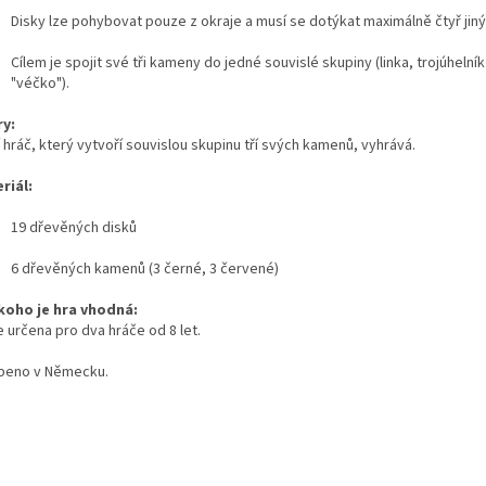
Disky lze pohybovat pouze z okraje a musí se dotýkat maximálně čtyř jiný
Cílem je spojit své tři kameny do jedné souvislé skupiny (linka, trojúhelní
"véčko").
ry:
 hráč, který vytvoří souvislou skupinu tří svých kamenů, vyhrává.
riál:
19 dřevěných disků
6 dřevěných kamenů (3 černé, 3 červené)
koho je hra vhodná:
e určena pro dva hráče od 8 let.
beno v Německu.