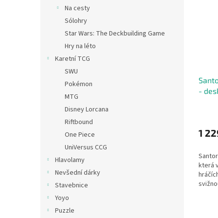
Na cesty
Sólohry
Star Wars: The Deckbuilding Game
Hry na léto
Karetní TCG
SWU
Santo
Pokémon
- des
MTG
Disney Lorcana
Riftbound
1 22
One Piece
UniVersus CCG
Santor
Hlavolamy
která 
Nevšední dárky
hráčíc
svižnou
Stavebnice
hráčů.
Yoyo
rychlý 
Puzzle