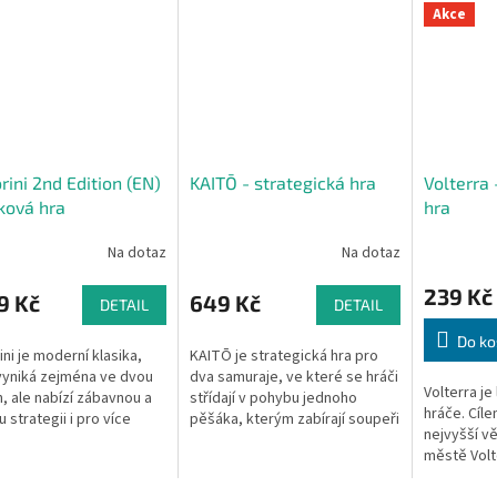
Akce
rini 2nd Edition (EN)
KAITŌ - strategická hra
Volterra
ková hra
hra
Na dotaz
Na dotaz
239 Kč
9 Kč
649 Kč
DETAIL
DETAIL
Do ko
ini je moderní klasika,
KAITŌ je strategická hra pro
vyniká zejména ve dvou
dva samuraje, ve které se hráči
Volterra je
h, ale nabízí zábavnou a
střídají v pohybu jednoho
hráče. Cíle
 strategii i pro více
pěšáka, kterým zabírají soupeři
nejvyšší v
 Nádherné zpracování a
jeho kameny. Hrací plocha se
městě Volt
herní spád z něj...
skládá z 34 kamenů (dva...
ve městě V