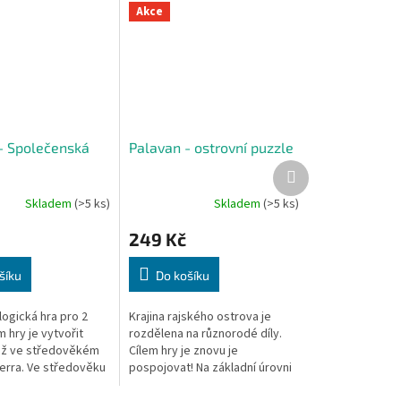
Akce
 - Společenská
Palavan - ostrovní puzzle
Další
produkt
Skladem
(>5 ks)
Skladem
(>5 ks)
249 Kč
šíku
Do košíku
 logická hra pro 2
Krajina rajského ostrova je
m hry je vytvořit
rozdělena na různorodé díly.
ěž ve středověkém
Cílem hry je znovu je
erra. Ve středověku
pospojovat! Na základní úrovni
olterra v Toskánsku
má puzzle Palavan několik