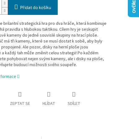
Přidat do košíku
e brilantní strategická hra pro dva hráče, která kombinuje
á pravidla s hlubokou taktikou. Cílem hry je seskupit
vé kameny do jedné souvislé skupiny na hrací ploše.
č má tři kameny, které se musí dostat k sobě, aby byly
propojené. Ale pozor, disky na herní ploše jsou
 a každý tah může změnit celou strategii! Po každém
te pohybovat nejen svými kameny, ale i disky na ploše,
ivňujete budoucí možnosti svého soupeře.
informace
ZEPTAT SE
HLÍDAT
SDÍLET