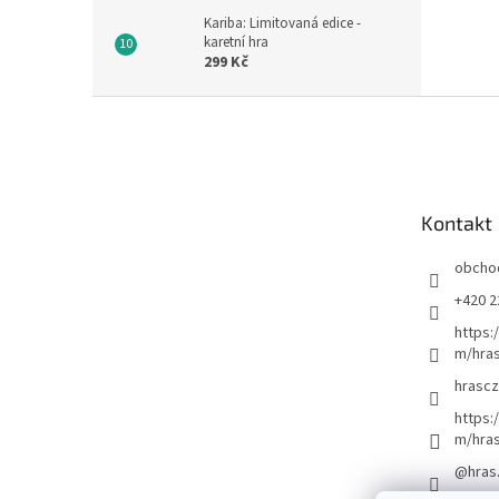
Kariba: Limitovaná edice -
karetní hra
299 Kč
Z
á
p
a
t
Kontakt
í
obcho
+420 2
https:
m/hras
hrascz
https:
m/hra
@hras