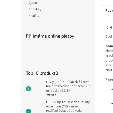
Djeco
Komiksy
Popi
Značky
Det
Přijímáme online platby
Duel
Non
hlub
hrac
prop
stra
čímž
Top 10 produktů
Prav
Fusky (CZ/EN) – bláznivá karetní
hra o ztracených ponožkách
Oh
my socks! (CZ/EN)
299 Kč
LEGO Ninjago: Destiny’s Bounty
Adventures (CZ)
+ mikro
rozšíření Ovladač do vydání