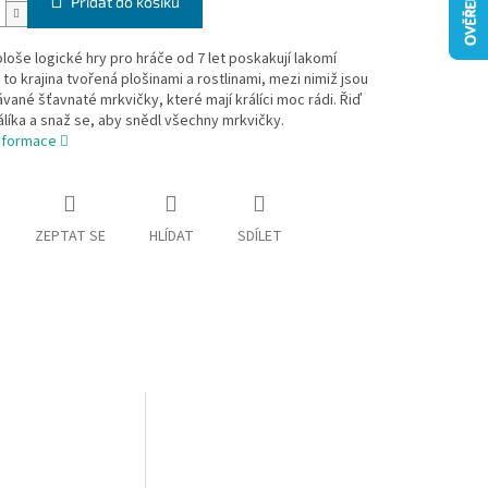
Přidat do košíku
ploše logické hry pro hráče od 7 let poskakují lakomí
e to krajina tvořená plošinami a rostlinami, mezi nimiž jsou
ané šťavnaté mrkvičky, které mají králíci moc rádi. Řiď
líka a snaž se, aby snědl všechny mrkvičky.
informace
ZEPTAT SE
HLÍDAT
SDÍLET