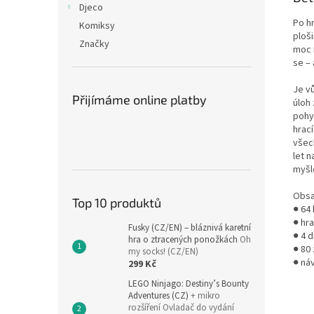
Djeco
Po hr
Komiksy
ploši
Značky
moc r
se –
Je v
Přijímáme online platby
úloh
pohyb
hrací
všec
let n
myšl
Obsa
Top 10 produktů
● 64 
● hra
Fusky (CZ/EN) – bláznivá karetní
● 4 d
hra o ztracených ponožkách
Oh
● 80
my socks! (CZ/EN)
● ná
299 Kč
LEGO Ninjago: Destiny’s Bounty
Adventures (CZ)
+ mikro
rozšíření Ovladač do vydání