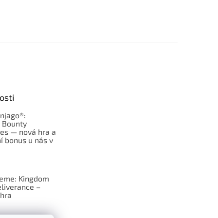
osti
njago®:
s Bounty
es — nová hra a
í bonus u nás v
jeme: Kingdom
liverance –
hra