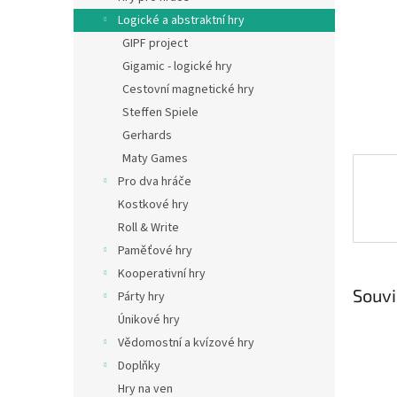
n
Logické a abstraktní hry
e
GIPF project
l
Gigamic - logické hry
Cestovní magnetické hry
Steffen Spiele
Gerhards
Maty Games
Pro dva hráče
Kostkové hry
Roll & Write
Paměťové hry
Kooperativní hry
Souvi
Párty hry
Únikové hry
Vědomostní a kvízové hry
Doplňky
Hry na ven