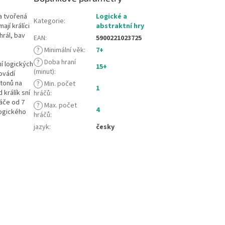
na tvořená
Logické a
Kategorie
:
jí králíci
abstraktní hry
hrál, bav
EAN
:
5900221023725
?
Minimální věk
:
7+
?
Doba hraní
í logických
15+
(minut)
:
ovádí
etonů na
?
Min. počet
1
 králík sní
hráčů
:
áče od 7
?
Max. počet
4
logického
hráčů
:
jazyk
:
česky