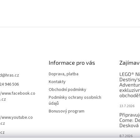
Informace pro vás
Zajímav
Doprava, platba
LEGO® Ni
d
@
hras.cz
Destiny'
Kontakty
24 946 506
Adventur
Obchodní podmínky
exkluzivn
//www.facebook.co
obchodě!
Podmínky ochrany osobních
.cz
údajů
13.7.2026
Bonusový program
Připravu
//www.youtube.co
Come: De
scz
Desková 
.cz
8.7.2026