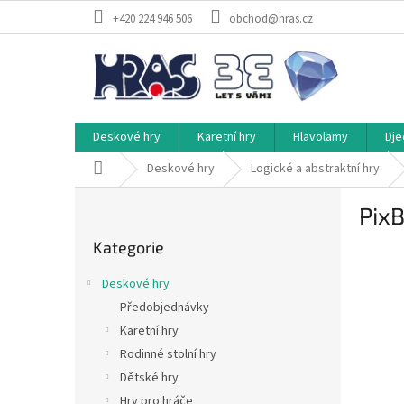
Přejít
+420 224 946 506
obchod@hras.cz
na
obsah
Deskové hry
Karetní hry
Hlavolamy
Dje
Domů
Deskové hry
Logické a abstraktní hry
P
Pix
o
Přeskočit
s
Kategorie
kategorie
t
r
Deskové hry
a
Předobjednávky
n
Karetní hry
n
í
Rodinné stolní hry
p
Dětské hry
a
Hry pro hráče