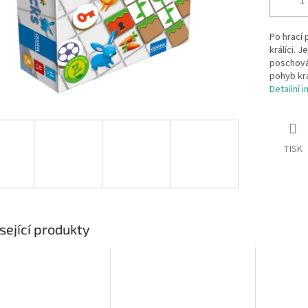
Po hrací 
králíci. J
poschováv
pohyb krá
Detailní 
TISK
sející produkty