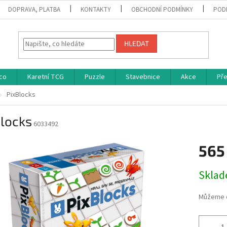
DOPRAVA, PLATBA
KONTAKTY
OBCHODNÍ PODMÍNKY
POD
HLEDAT
co
Karetní TCG
Puzzle
Stavebnice
Akce
Př
PixBlocks
Blocks
6033492
565
Měrná
Skla
cena:
Můžeme d