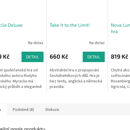
lia Deluxe
Take it to the Limit!
Nova Lun
hra
Na dotaz
Na dotaz
9 Kč
660 Kč
819 Kč
DETAIL
DETAIL
í společenská hra od
Abstraktní hra o propojování
Chytrá abst
nského autora Rudyho
šestiúhelníkových dílů. Hra je
světoznám
nského. Myraclia má
bez textu, anglická a německá
Rosenberg
cký průběh a elegantně
pravidla.
Agricola, C
e ty nejlepší prvky
hráče nomi
ckých i abstraktních her.
výběru 3 le
...
prestižní ce
s
Podobné (8)
Diskuze
ailní popis produktu