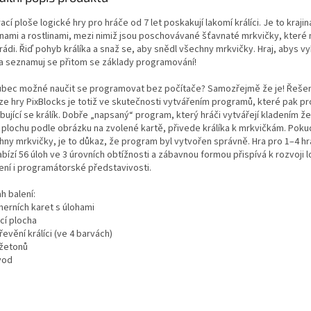
ací ploše logické hry pro hráče od 7 let poskakují lakomí králíci. Je to kraji
nami a rostlinami, mezi nimiž jsou poschovávané šťavnaté mrkvičky, které ma
ádi. Řiď pohyb králíka a snaž se, aby snědl všechny mrkvičky. Hraj, abys vy
 a seznamuj se přitom se základy programování!
ůbec možné naučit se programovat bez počítače? Samozřejmě že je! Řešen
 ze hry PixBlocks je totiž ve skutečnosti vytvářením programů, které pak pr
ující se králík. Dobře „napsaný“ program, který hráči vytvářejí kladením ž
 plochu podle obrázku na zvolené kartě, přivede králíka k mrkvičkám. Pokud
hny mrkvičky, je to důkaz, že program byl vytvořen správně. Hra pro 1–4 hr
abízí 56 úloh ve 3 úrovních obtížnosti a zábavnou formou přispívá k rozvoji 
ení i programátorské představivosti.
h balení:
herních karet s úlohami
cí plocha
řevění králíci (ve 4 barvách)
 žetonů
vod