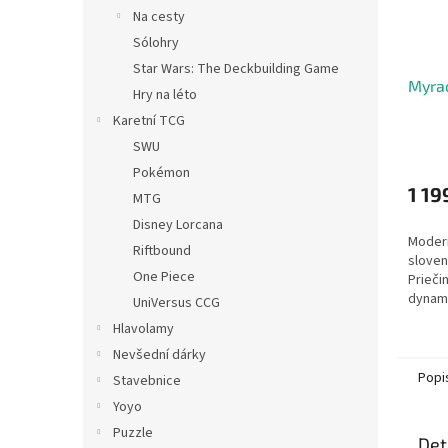
Na cesty
Sólohry
Star Wars: The Deckbuilding Game
Myrac
Hry na léto
Karetní TCG
SWU
Pokémon
1 19
MTG
Disney Lorcana
Modern
Riftbound
slove
One Piece
Prieči
dynami
UniVersus CCG
slučuj
Hlavolamy
témati
Nevšední dárky
Nechybí
Popi
Stavebnice
Yoyo
Puzzle
Det