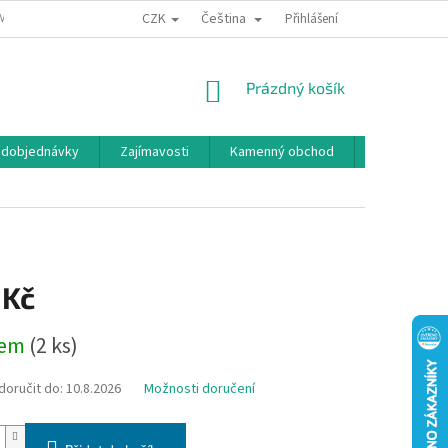
CZK
Čeština
MÍNKY OCHRANY OSOBNÍCH ÚDAJŮ
BONUSOVÝ PROGRAM
Přihlášení
NÁKUPNÍ
Prázdný košík
KOŠÍK
edobjednávky
Zajímavosti
Kamenný obchod
Značky
 Kč
dem
(2 ks)
oručit do:
10.8.2026
Možnosti doručení