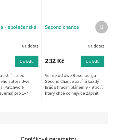
Další
a - společenská
Second chance
produkt
Na dotaz
Na dotaz
232 Kč
DETAIL
DETAIL
raktní hra od
Ve hře od Uwe Rosenberga -
ého autora Uwe
Second Chance začíná každý
a (Patchwork,
hráč s hracím plánem 9 × 9 polí,
averna) pro 1–4
který chce co nejvíce zaplnit.
nována do užího
Na začátku hry dostane každý
tošních finalistů
hráč jinou kartu se startovním...
ny Spiel...
Doplňkové parametry