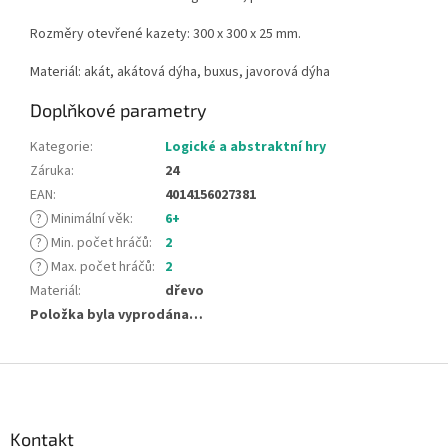
Rozměry otevřené kazety: 300 x 300 x 25 mm.
Materiál: akát, akátová dýha, buxus, javorová dýha
Doplňkové parametry
Kategorie
:
Logické a abstraktní hry
Záruka
:
24
EAN
:
4014156027381
?
Minimální věk
:
6+
?
Min. počet hráčů
:
2
?
Max. počet hráčů
:
2
Materiál
:
dřevo
Položka byla vyprodána…
Z
á
p
a
Kontakt