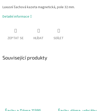
Luxusní šachová kazeta magnetická, pole 32 mm.
Detailní informace
ZEPTAT SE
HLÍDAT
SDÍLET
Související produkty
Šachy a Dáma 11395
Šachy, dáma, vrhcáby