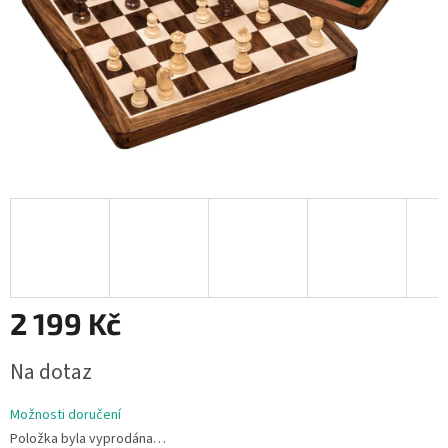
2 199 Kč
Měrná
Na dotaz
cena:
Možnosti doručení
Položka byla vyprodána…