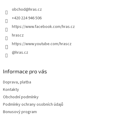
t
obchod
@
hras.cz
í
+420 224 946 506
https://www.facebook.com/hras.cz
hrascz
https://www.youtube.com/hrascz
@hras.cz
Informace pro vás
Doprava, platba
Kontakty
Obchodní podmínky
Podmínky ochrany osobních údajů
Bonusový program