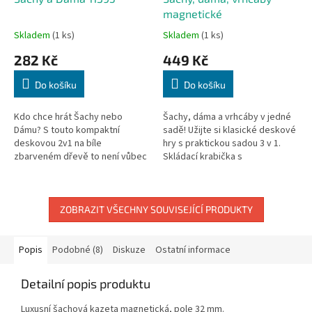
magnetické
Skladem
(1 ks)
Skladem
(1 ks)
282 Kč
449 Kč
Do košíku
Do košíku
Kdo chce hrát Šachy nebo
Šachy, dáma a vrhcáby v jedné
Dámu? S touto kompaktní
sadě! Užijte si klasické deskové
deskovou 2v1 na bíle
hry s praktickou sadou 3 v 1.
zbarveném dřevě to není vůbec
Skládací krabička s
žádný problém! Rozměry: cca 20
magnetickými poli slouží
x 20 x 1,5 cm
zároveň jako hrací plocha i
úložný box,...
ZOBRAZIT VŠECHNY SOUVISEJÍCÍ PRODUKTY
Popis
Podobné (8)
Diskuze
Ostatní informace
Detailní popis produktu
Luxusní šachová kazeta magnetická, pole 32 mm.