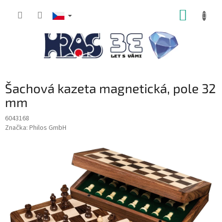
Přejít
NÁKUP
na
obsah
KOŠÍK
Šachová kazeta magnetická, pole 32
mm
6043168
Značka:
Philos GmbH