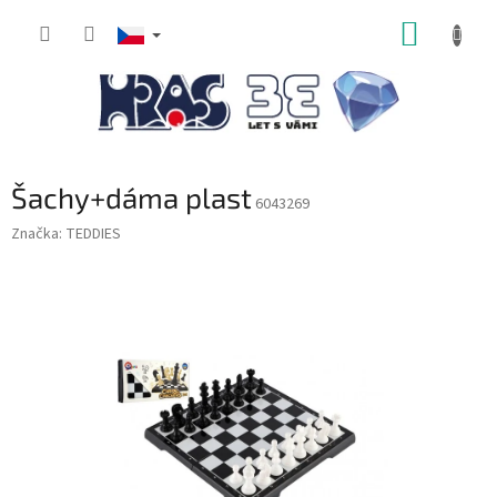
Přejít
NÁKUP
na
obsah
KOŠÍK
Šachy+dáma plast
6043269
Značka:
TEDDIES