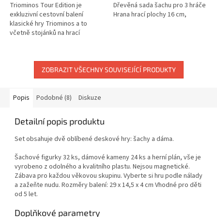
Triominos Tour Edition je
Dřevěná sada šachu pro 3 hráče
exkluzivní cestovní balení
Hrana hrací plochy 16 cm,
klasické hry Triominos a to
včetně stojánků na hrací
kameny. Celá hra je v praktické
plechové krabičce. Pravidla
hry...
ZOBRAZIT VŠECHNY SOUVISEJÍCÍ PRODUKTY
Popis
Podobné (8)
Diskuze
Detailní popis produktu
Set obsahuje dvě oblíbené deskové hry: šachy a dáma.
Šachové figurky 32 ks, dámové kameny 24 ks a herní plán, vše je
vyrobeno z odolného a kvalitního plastu. Nejsou magnetické.
Zábava pro každou věkovou skupinu. Vyberte si hru podle nálady
a zažeňte nudu. Rozměry balení: 29 x 14,5 x 4 cm Vhodné pro děti
od 5 let.
Doplňkové parametry