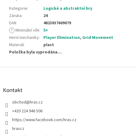
Kategorie
:
Logické a abstraktní hry
Záruka
:
24
EAN
:
4823037609079
?
Minimální věk
:
5+
Herní mechaniky
:
Player Elimination
,
Grid Movement
Materiál
:
plast
Položka byla vyprodána…
Z
á
p
a
Kontakt
t
obchod
@
hras.cz
í
+420 224 946 506
https://www.facebook.com/hras.cz
hrascz