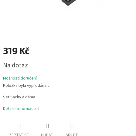
319 Kč
Měrná
Na dotaz
cena:
Možnosti doručení
Položka byla vyprodána…
Set Šachy a dáma
Detailní informace
ZEPTAT SE
HLÍDAT
SDÍLET