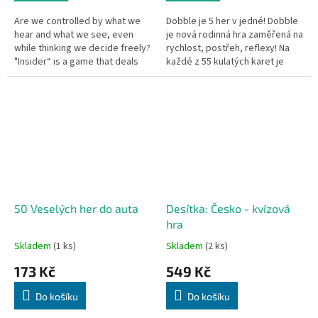
Are we controlled by what we
Dobble je 5 her v jedné! Dobble
hear and what we see, even
je nová rodinná hra zaměřená na
while thinking we decide freely?
rychlost, postřeh, reflexy! Na
"Insider“ is a game that deals
každé z 55 kulatých karet je
with these questions. While
osm odlišných symbolů. Každé
communicating to others...
dvě karty spolu...
50 Veselých her do auta
Desítka: Česko - kvízová
hra
Skladem
(1 ks)
Skladem
(2 ks)
173 Kč
549 Kč
Do košíku
Do košíku