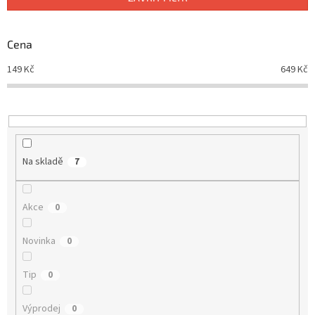
r
o
d
Cena
u
149
Kč
649
Kč
k
t
ů
Na skladě
7
Akce
0
Novinka
0
Tip
0
Výprodej
0