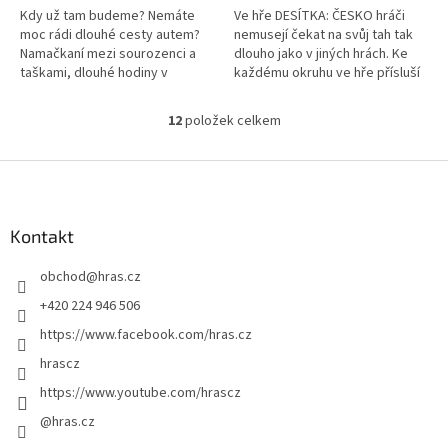
Kdy už tam budeme? Nemáte
Ve hře DESÍTKA: ČESKO hráči
moc rádi dlouhé cesty autem?
nemusejí čekat na svůj tah tak
Namačkaní mezi sourozenci a
dlouho jako v jiných hrách. Ke
taškami, dlouhé hodiny v
každému okruhu ve hře přísluší
dopravní zácpě a už asi stokrát
10 otázek a 10 možných
jste hráli slovní kopanou?
odpovědí. Všichni hráči
12
položek celkem
O
dostanou...
v
l
Z
á
á
d
p
a
a
Kontakt
c
t
í
obchod
@
hras.cz
í
p
r
+420 224 946 506
v
https://www.facebook.com/hras.cz
k
y
hrascz
v
https://www.youtube.com/hrascz
ý
p
@hras.cz
i