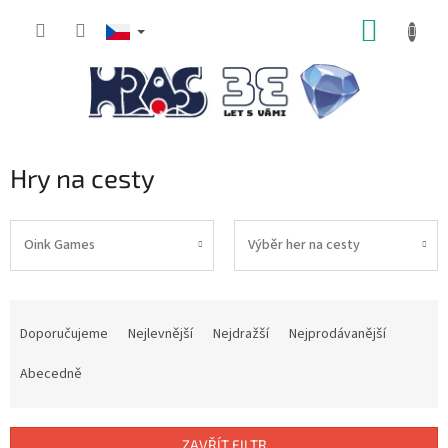
Přejít
NÁKUP
na
obsah
KOŠÍK
Hry na cesty
Oink Games
Výběr her na cesty
Ř
a
Doporučujeme
Nejlevnější
Nejdražší
Nejprodávanější
z
e
Abecedně
n
í
p
ZAVŘÍT FILTR