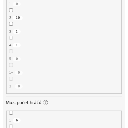
1
0
2
10
3
1
4
1
5
0
1+
0
2+
0
Max. počet hráčů
?
1
6