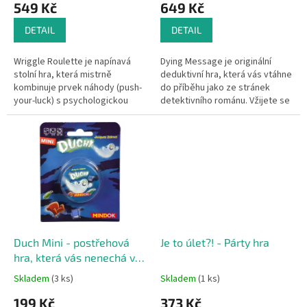
549 Kč
649 Kč
ů
DETAIL
DETAIL
Wriggle Roulette je napínavá
Dying Message je originální
stolní hra, která mistrně
deduktivní hra, která vás vtáhne
kombinuje prvek náhody (push-
do příběhu jako ze stránek
your-luck) s psychologickou
detektivního románu. Vžijete se
strategií. Dokážete odhadnout
buď do role vyhlášeného
úmysly soupeřů a udržet svou...
detektiva, nebo do role ideální...
Duch Mini - postřehová
Je to úlet?! - Párty hra
hra, která vás nenechá v
klidu!
Skladem
(3 ks)
Skladem
(1 ks)
199 Kč
373 Kč