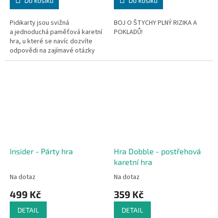
Do košíku
Do košíku
Pidikarty jsou svižná
BOJ O ŠTYCHY PLNÝ RIZIKA A
a jednoduchá paměťová karetní
POKLADŮ!
hra, u které se navíc dozvíte
odpovědi na zajímavé otázky
a řadu dalších informací. Díky
své malé...
Insider - Párty hra
Hra Dobble - postřehová
karetní hra
Na dotaz
Na dotaz
499 Kč
359 Kč
DETAIL
DETAIL