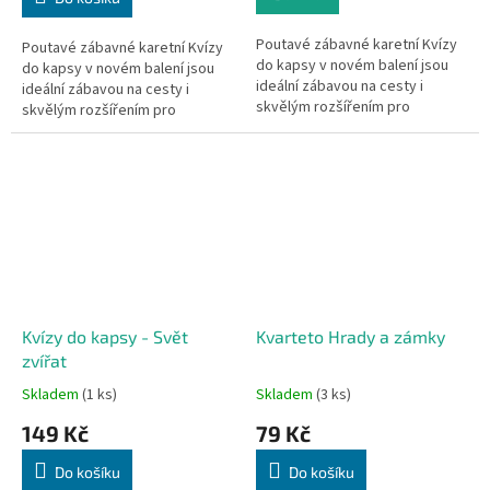
Poutavé zábavné karetní Kvízy
Poutavé zábavné karetní Kvízy
do kapsy v novém balení jsou
do kapsy v novém balení jsou
ideální zábavou na cesty i
ideální zábavou na cesty i
skvělým rozšířením pro
skvělým rozšířením pro
deskovou hru Česko - Otázky a
deskovou hru Česko - Otázky a
odpovědi. V každé krabičce
odpovědi. V každé krabičce
Kvízů...
Kvízů...
Kvízy do kapsy - Svět
Kvarteto Hrady a zámky
zvířat
Skladem
(1 ks)
Skladem
(3 ks)
149 Kč
79 Kč
Do košíku
Do košíku