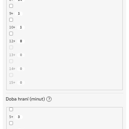
9+
1
10+
1
12+
8
13+
0
14+
0
15+
0
Doba hraní (minut)
?
5+
3