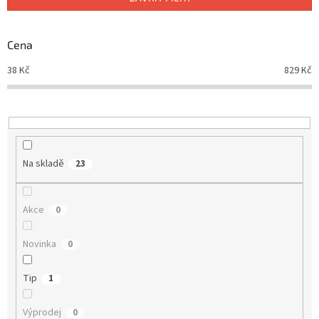
r
o
d
Cena
u
38
Kč
829
Kč
k
t
ů
Na skladě
23
Akce
0
Novinka
0
Tip
1
Výprodej
0