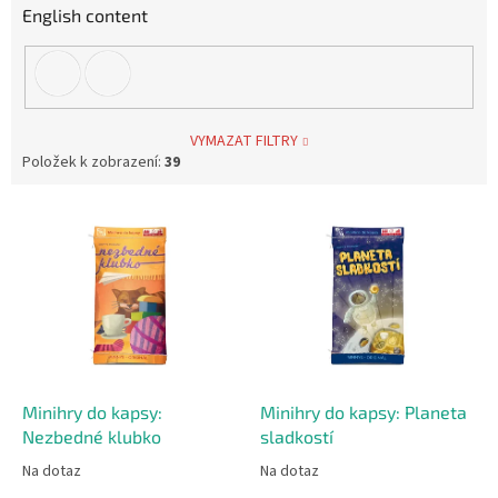
English content
VYMAZAT FILTRY
Položek k zobrazení:
39
V
ý
p
i
s
p
r
o
d
Minihry do kapsy:
Minihry do kapsy: Planeta
u
Nezbedné klubko
sladkostí
k
Na dotaz
Na dotaz
t