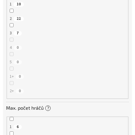
1
10
2
22
3
7
4
0
5
0
1+
0
2+
0
Max. počet hráčů
?
1
6