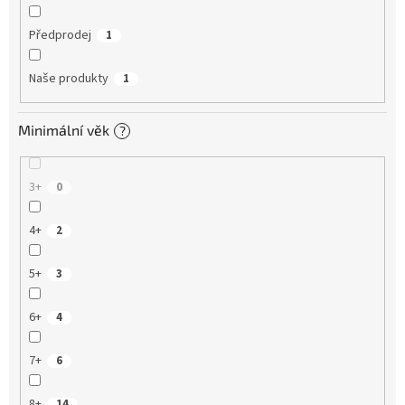
Předprodej
1
Naše produkty
1
Minimální věk
?
3+
0
4+
2
5+
3
6+
4
7+
6
8+
14