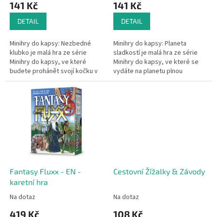
141 Kč
141 Kč
ů
DETAIL
DETAIL
Minihry do kapsy: Nezbedné
Minihry do kapsy: Planeta
klubko je malá hra ze série
sladkostí je malá hra ze série
Minihry do kapsy, ve které
Minihry do kapsy, ve které se
budete prohánět svojí kočku v
vydáte na planetu plnou
honbě za klubíčkem tak, aby po
sladkostí a budete se snažit
cestě posbírala co nejvíce...
vrtat šachty tak, aby se vám
jich...
Fantasy Fluxx - EN -
Cestovní Žížalky & Závody
karetní hra
Na dotaz
Na dotaz
419 Kč
108 Kč