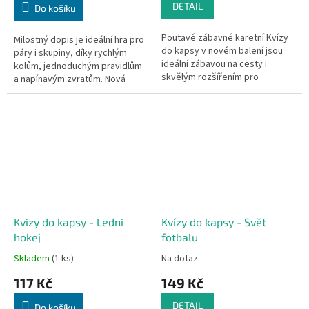
DETAIL
Do košíku
Poutavé zábavné karetní Kvízy
Milostný dopis je ideální hra pro
do kapsy v novém balení jsou
páry i skupiny, díky rychlým
ideální zábavou na cesty i
kolům, jednoduchým pravidlům
skvělým rozšířením pro
a napínavým zvratům. Nová
deskovou hru Česko - Otázky a
edice přináší rozšířený počet
odpovědi. V každé krabičce
hráčů, nové postavy, bodovací...
Kvízů...
Kvízy do kapsy - Lední
Kvízy do kapsy - Svět
hokej
fotbalu
Skladem
(1 ks)
Na dotaz
117 Kč
149 Kč
DETAIL
Do košíku