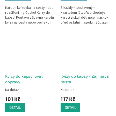
Karetní kvízovka na cesty nebo
S každým sestaveným
rozšíření hry Česko! Kvízy do
kvartetem (čtveřice shodných
kapsy! Poutavé zábavné karetní
karet) získají děti nejen náskok
kvízy na cesty nebo perfektní
před ostatními spoluhráči, ale i
rozšíření základní verze hry
znalosti ze zeměpisu a poznají
Česko - Otázky a...
slavné památky České
republiky...
Kvízy do kapsy: Svět
Kvízy do kapsy - Zajímavá
dopravy
místa
Na dotaz
Na dotaz
101 Kč
117 Kč
DETAIL
DETAIL