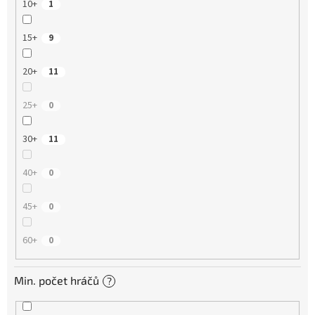
10+
1
15+
9
20+
11
25+
0
30+
11
40+
0
45+
0
60+
0
Min. počet hráčů
?