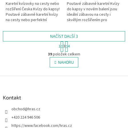
Karetní kvízovky na cesty nebo
Poutavé zábavné karetní Kvízy
rozšíření Česka Kvízy do kapsy!
do kapsy v novém balení jsou
Poutavé zábavné karetní kvízy
ideální zábavou na cesty i
na cesty nebo perfektní
skvělým rozšířením pro
rozšíření základní verze hry
deskovou hru Česko - Otázky a
Česko - Otázky a...
odpovědi. V každé krabičce
Kvízů...
NAČÍST DALŠÍ 3
S
1
3
4
t
O
r
39
položek celkem
v
á
l
NAHORU
n
á
k
d
o
v
Z
a
á
c
á
n
í
p
í
p
a
Kontakt
r
t
v
obchod
@
hras.cz
í
k
y
+420 224 946 506
v
https://www.facebook.com/hras.cz
ý