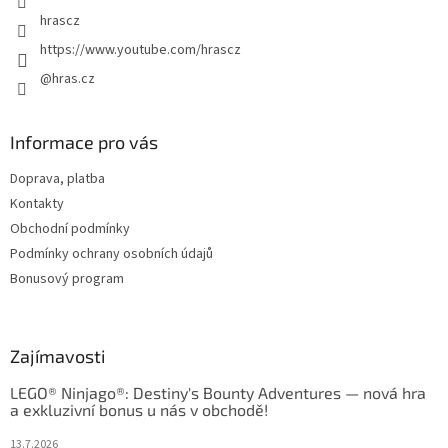
p
hrascz
i
https://www.youtube.com/hrascz
s
u
@hras.cz
Informace pro vás
Doprava, platba
Kontakty
Obchodní podmínky
Podmínky ochrany osobních údajů
Bonusový program
Zajímavosti
LEGO® Ninjago®: Destiny's Bounty Adventures — nová hra
a exkluzivní bonus u nás v obchodě!
13.7.2026