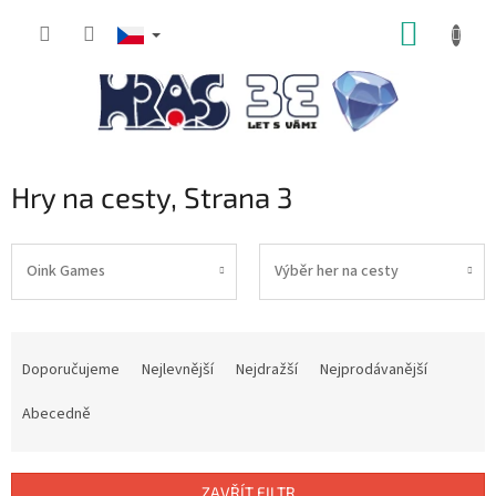
Přejít
NÁKUP
na
obsah
KOŠÍK
Hry na cesty
, Strana 3
Oink Games
Výběr her na cesty
Ř
a
Doporučujeme
Nejlevnější
Nejdražší
Nejprodávanější
z
e
Abecedně
n
í
p
ZAVŘÍT FILTR