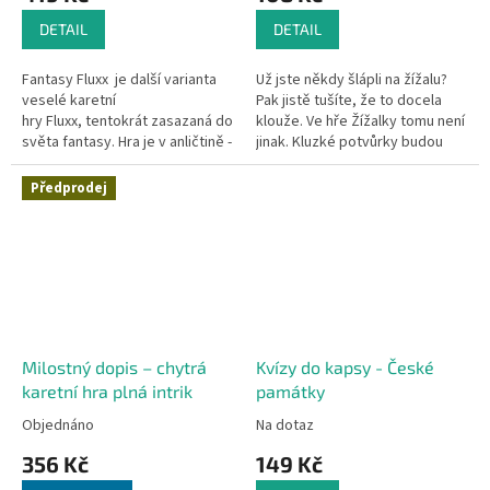
DETAIL
DETAIL
Fantasy Fluxx je další varianta
Už jste někdy šlápli na žížalu?
veselé karetní
Pak jistě tušíte, že to docela
hry Fluxx, tentokrát zasazaná do
klouže. Ve hře Žížalky tomu není
světa fantasy. Hra je v anličtině -
jinak. Kluzké potvůrky budou
Gather your friends for a party –
vaši figurku pěkně zdržovat od
an...
toho, aby došla do...
Předprodej
Milostný dopis – chytrá
Kvízy do kapsy - České
karetní hra plná intrik
památky
Objednáno
Na dotaz
356 Kč
149 Kč