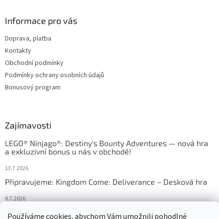
Informace pro vás
Doprava, platba
Kontakty
Obchodní podmínky
Podmínky ochrany osobních údajů
Bonusový program
Zajímavosti
LEGO® Ninjago®: Destiny's Bounty Adventures — nová hra
a exkluzivní bonus u nás v obchodě!
13.7.2026
Připravujeme: Kingdom Come: Deliverance – Desková hra
8.7.2026
Nejlepší deskové hry: výběr, který frčí v celém Česku
Používáme cookies, abychom Vám umožnili pohodlné