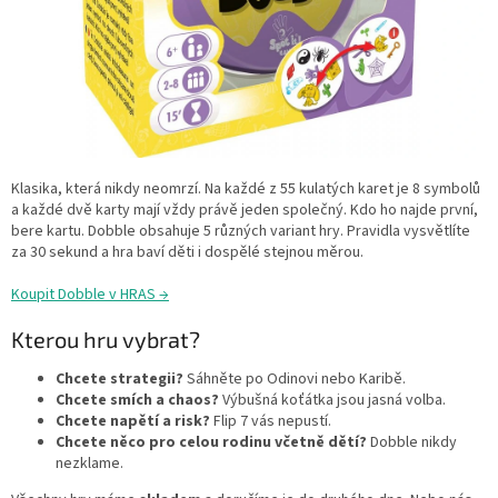
Klasika, která nikdy neomrzí. Na každé z 55 kulatých karet je 8 symbolů
a každé dvě karty mají vždy právě jeden společný. Kdo ho najde první,
bere kartu. Dobble obsahuje 5 různých variant hry. Pravidla vysvětlíte
za 30 sekund a hra baví děti i dospělé stejnou měrou.
Koupit Dobble v HRAS →
Kterou hru vybrat?
Chcete strategii?
Sáhněte po Odinovi nebo Karibě.
Chcete smích a chaos?
Výbušná koťátka jsou jasná volba.
Chcete napětí a risk?
Flip 7 vás nepustí.
Chcete něco pro celou rodinu včetně dětí?
Dobble nikdy
nezklame.