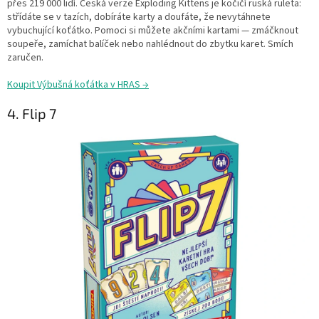
přes 219 000 lidí. Česká verze Exploding Kittens je kočičí ruská ruleta:
střídáte se v tazích, dobíráte karty a doufáte, že nevytáhnete
vybuchující koťátko. Pomoci si můžete akčními kartami — zmáčknout
soupeře, zamíchat balíček nebo nahlédnout do zbytku karet. Smích
zaručen.
Koupit Výbušná koťátka v HRAS →
4. Flip 7