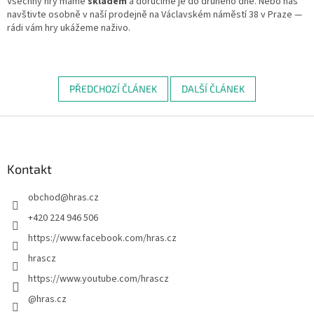
Všechny hry máme
skladem
a doručíme je do druhého dne. Nebo nás
navštivte osobně v naší prodejně na Václavském náměstí 38 v Praze —
rádi vám hry ukážeme naživo.
PŘEDCHOZÍ ČLÁNEK
DALŠÍ ČLÁNEK
Z
á
p
a
Kontakt
t
obchod
@
hras.cz
í
+420 224 946 506
https://www.facebook.com/hras.cz
hrascz
https://www.youtube.com/hrascz
@hras.cz