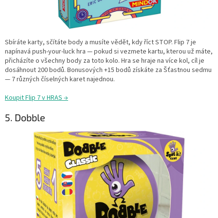
Sbíráte karty, sčítáte body a musíte vědět, kdy říct STOP. Flip 7 je
napínavá push-your-luck hra — pokud si vezmete kartu, kterou už máte,
přicházíte o všechny body za toto kolo. Hra se hraje na více kol, cíl je
dosáhnout 200 bodů. Bonusových +15 bodů získáte za Šťastnou sedmu
— 7 různých číselných karet najednou.
Koupit Flip 7 v HRAS →
5. Dobble