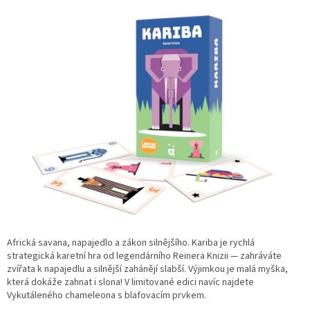
Africká savana, napajedlo a zákon silnějšího. Kariba je rychlá
strategická karetní hra od legendárního Reinera Knizii — zahráváte
zvířata k napajedlu a silnější zahánějí slabší. Výjimkou je malá myška,
která dokáže zahnat i slona! V limitované edici navíc najdete
Vykutáleného chameleona s blafovacím prvkem.