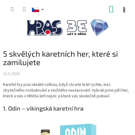
Přejít
NÁKUP
na
obsah
KOŠÍK
5 skvělých karetních her, které si
zamilujete
15.5.2026
Karetní hry jsou ideální volbou, když chcete hrát rychle, bez
zbytečného rozbalování a složitého nastavování. Vybrali jsme pět her,
které u nás v HRASu letí nejvíc a které vás skutečně pobaví.
1. Odin – vikingská karetní hra