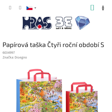
Přejít
NÁKUP
na
obsah
KOŠÍK
Papírová taška Čtyři roční období S
6034997
Značka:
Disegno