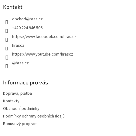
a
Kontakt
t
obchod
@
hras.cz
í
+420 224 946 506
https://www.facebook.com/hras.cz
hrascz
https://www.youtube.com/hrascz
@hras.cz
Informace pro vás
Doprava, platba
Kontakty
Obchodní podmínky
Podmínky ochrany osobních údajů
Bonusový program