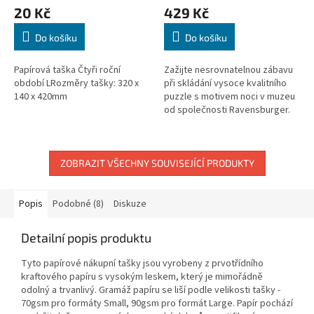
20 Kč
429 Kč
Do košíku
Do košíku
Papírová taška Čtyři roční
Zažijte nesrovnatelnou zábavu
období LRozměry tašky: 320 x
při skládání vysoce kvalitního
140 x 420mm
puzzle s motivem noci v muzeu
od společnosti Ravensburger.
Jedinečné dílky puzzle do sebe
perfektně zapadají. Po...
ZOBRAZIT VŠECHNY SOUVISEJÍCÍ PRODUKTY
Popis
Podobné (8)
Diskuze
Detailní popis produktu
Tyto papírové nákupní tašky jsou vyrobeny z prvotřídního
kraftového papíru s vysokým leskem, který je mimořádně
odolný a trvanlivý. Gramáž papíru se liší podle velikosti tašky -
70gsm pro formáty Small, 90gsm pro formát Large. Papír pochází