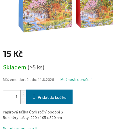
15 Kč
Měrná
Skladem
(>5 ks)
cena:
Můžeme doručit do:
11.8.2026
Možnosti doručení
Přidat do košíku
Papírová taška Čtyři roční období S
Rozměry tašky: 220 x 105 x 320mm
Detailní informace