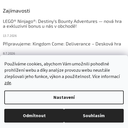
Zajímavosti
LEGO® Ninjago®: Destiny's Bounty Adventures — nová hra
a exkluzivní bonus u nás v obchodě!
13.7.2026
Připravujeme: Kingdom Come: Deliverance – Desková hra
8.7.2026
Nejlepší deskové hry: výběr, který frčí v celém Česku
Používáme cookies, abychom Vám umožnili pohodlné
prohlížení webu a díky analýze provozu webu neustále
18.6.2026
zlepšovali jeho funkce, výkon a použitelnost. Více informací
zde
.
Vytvořil Shoptet
Nastavení
Copyright 2026
HRAS
. Všechna práva vyhrazena.
Upravit nastavení
Odmítnout
Souhlasím
cookies