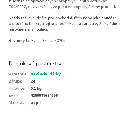
z udržitelně spravovaných evropských lesů s certifikací
FSC/PEFC, což zaručuje, že jde o ekologicky šetrný produkt.
Každá taška je ideální pro obchodní účely nebo jako součást
dárkového balení, a její pevnost a kvalita zaručuje, že zvládne i
náročnější manipulaci.
Rozměry tašky: 220 x 105 x 320mm
Doplňkové parametry
Kategorie
:
Nevšední dárky
Záruka
:
24
Hmotnost
:
0.1 kg
EAN
:
4260087674556
Materiál
:
papír
Z
á
p