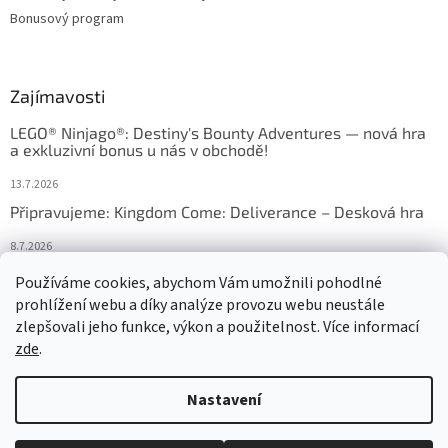
Bonusový program
Zajímavosti
LEGO® Ninjago®: Destiny's Bounty Adventures — nová hra
a exkluzivní bonus u nás v obchodě!
13.7.2026
Připravujeme: Kingdom Come: Deliverance – Desková hra
8.7.2026
Nejlepší deskové hry: výběr, který frčí v celém Česku
Používáme cookies, abychom Vám umožnili pohodlné
prohlížení webu a díky analýze provozu webu neustále
18.6.2026
zlepšovali jeho funkce, výkon a použitelnost. Více informací
zde
.
Vytvořil Shoptet
Nastavení
Copyright 2026
HRAS
. Všechna práva vyhrazena.
Upravit nastavení