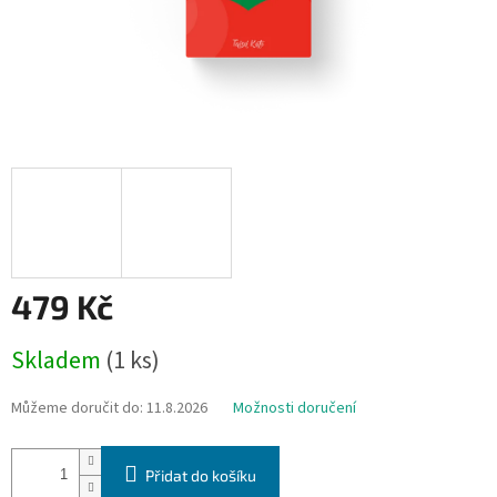
479 Kč
Měrná
Skladem
(1 ks)
cena:
Můžeme doručit do:
11.8.2026
Možnosti doručení
Přidat do košíku