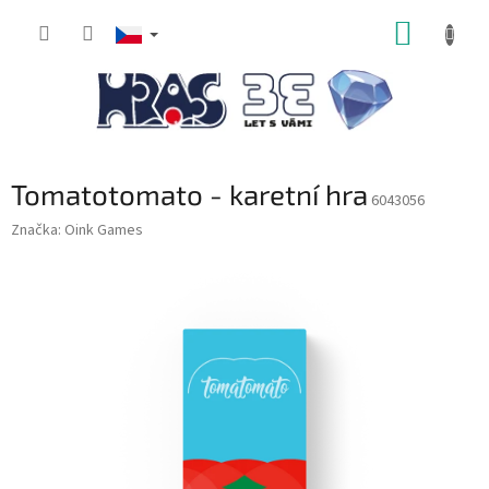
Přejít
NÁKUP
na
obsah
KOŠÍK
Tomatotomato - karetní hra
6043056
Značka:
Oink Games