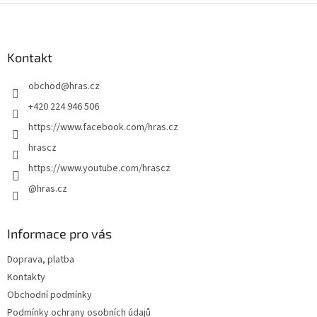
Z
á
p
a
Kontakt
t
obchod
@
hras.cz
í
+420 224 946 506
https://www.facebook.com/hras.cz
hrascz
https://www.youtube.com/hrascz
@hras.cz
Informace pro vás
Doprava, platba
Kontakty
Obchodní podmínky
Podmínky ochrany osobních údajů