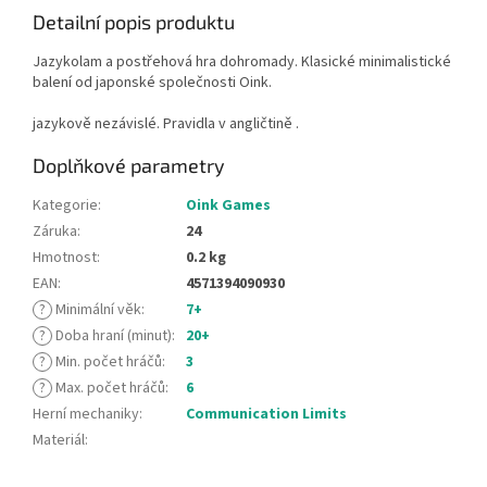
Detailní popis produktu
Jazykolam a postřehová hra dohromady. Klasické minimalistické
balení od japonské společnosti Oink.
jazykově nezávislé. Pravidla v angličtině .
Doplňkové parametry
Kategorie
:
Oink Games
Záruka
:
24
Hmotnost
:
0.2 kg
EAN
:
4571394090930
?
Minimální věk
:
7+
?
Doba hraní (minut)
:
20+
?
Min. počet hráčů
:
3
?
Max. počet hráčů
:
6
Herní mechaniky
:
Communication Limits
Materiál
: