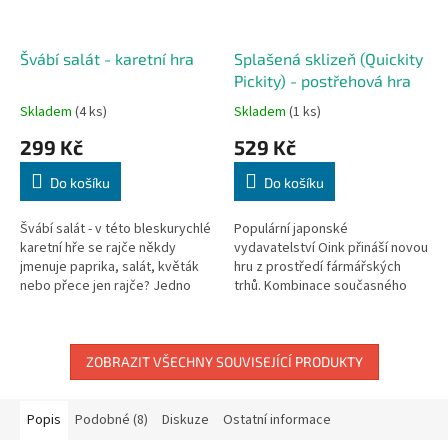
Švábí salát - karetní hra
Splašená sklizeň (Quickity
Pickity) - postřehová hra
Skladem
(4 ks)
Skladem
(1 ks)
299 Kč
529 Kč
Do košíku
Do košíku
Švábí salát - v této bleskurychlé
Populární japonské
karetní hře se rajče někdy
vydavatelství Oink přináší novou
jmenuje paprika, salát, květák
hru z prostředí fármářských
nebo přece jen rajče? Jedno
trhů. Kombinace současného
chybné slovo, zaváhání,
otáčení dílků a rychlých reakcí s
zakoktání a máte z toho salát!...
mechanismem sbírání setů
ovoce v...
ZOBRAZIT VŠECHNY SOUVISEJÍCÍ PRODUKTY
Popis
Podobné (8)
Diskuze
Ostatní informace