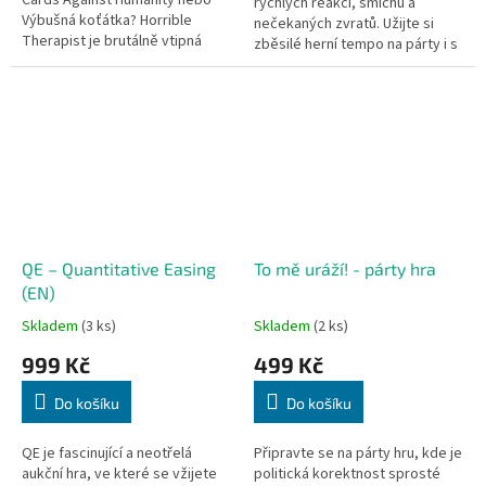
Cards Against Humanity nebo
rychlých reakcí, smíchu a
Výbušná koťátka? Horrible
nečekaných zvratů. Užijte si
Therapist je brutálně vtipná
zběsilé herní tempo na párty i s
párty hra pro dospělé, ve které
rodinou a dětmi od 7 let.
budete skládat ty...
QE – Quantitative Easing
To mě uráží! - párty hra
(EN)
Skladem
(3 ks)
Skladem
(2 ks)
999 Kč
499 Kč
Do košíku
Do košíku
QE je fascinující a neotřelá
Připravte se na párty hru, kde je
aukční hra, ve které se vžijete
politická korektnost sprosté