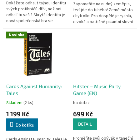
Dokážete odhalit tajnou identitu
Zapomeňte na nudný zeměpis,
svých protihráčů dřív, než oni
teď jde do tuhého! Země město
odhalí tu vaši? Skrytá identita je
chytrolín: Pro dospělé je rychlá,
nová společenská hra se
divoká a patřičně pikantní slovní
snadnými pravidly, která
hra na motivy klasické hry z
spolehlivě rozproudí zábavu...
dětství. Zbavte se...
Novinka
Cards Against Humanity:
Hitster – Music Party
Tales
Game (EN)
Skladem
(2 ks)
Na dotaz
1 199 Kč
699 Kč
DETAIL
Do košíku
Proměňte svůj obývák v taneční
Cards Against Humanity: Tales je