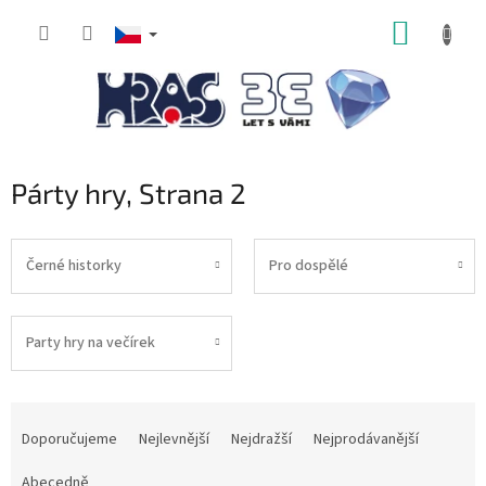
Přejít
NÁKUP
na
obsah
KOŠÍK
Párty hry
, Strana 2
Černé historky
Pro dospělé
Party hry na večírek
Ř
a
Doporučujeme
Nejlevnější
Nejdražší
Nejprodávanější
z
e
Abecedně