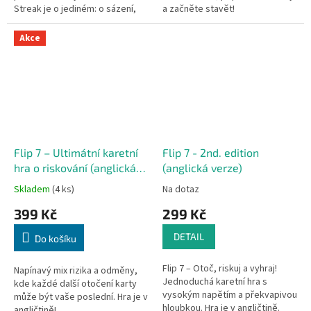
Streak je o jediném: o sázení,
a začněte stavět!
zběsilém závodění a
nefalšovaném ječení!...
Akce
Flip 7 – Ultimátní karetní
Flip 7 - 2nd. edition
hra o riskování (anglická
(anglická verze)
verze)
Skladem
(4 ks)
Na dotaz
399 Kč
299 Kč
DETAIL
Do košíku
Flip 7 – Otoč, riskuj a vyhraj!
Napínavý mix rizika a odměny,
Jednoduchá karetní hra s
kde každé další otočení karty
vysokým napětím a překvapivou
může být vaše poslední. Hra je v
hloubkou. Hra je v angličtině.
angličtině!