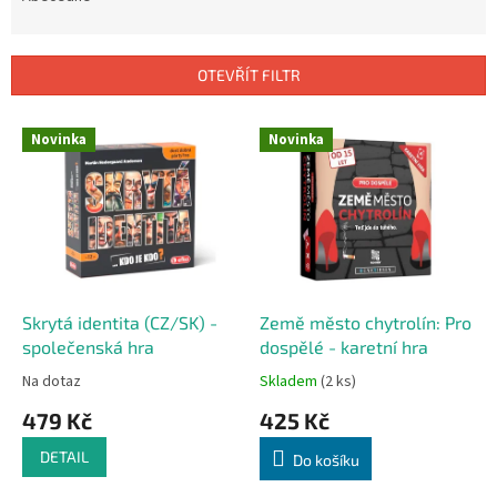
n
í
p
OTEVŘÍT FILTR
r
o
V
Novinka
Novinka
d
ý
u
p
k
i
t
s
ů
p
r
o
d
Skrytá identita (CZ/SK) -
Země město chytrolín: Pro
u
společenská hra
dospělé - karetní hra
k
Na dotaz
Skladem
(2 ks)
t
479 Kč
425 Kč
ů
DETAIL
Do košíku