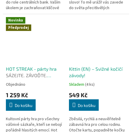
do role centrálních bank. Vaším
slovo! To mě uráží! vás zavede
úkolem je zachraňovat klíčové
do světa přecitlivělých
korporace a průmyslová
"sněhových vloček", které se
odvětví, abyste získali vítězné...
dokážou urazit prakticky kvůli...
Novinka
Předprodej
HOT STREAK - párty hra
Kittin (EN) – Svižné kočičí
SÁZEJTE. ZÁVOĎTE.
závody!
KŘIČTE!
Objednáno
Skladem
(4 ks)
1 259 Kč
549 Kč
Do košíku
Do košíku
Kultovní párty hra pro všechny
Zběsilá, rychlá a neuvěřitelně
vášnivé sázkaře, kteří se nebojí
zábavná hra pro celou rodinu.
pořádně hlasitých emocí. Hot
Otočte kartu, popadněte kočky