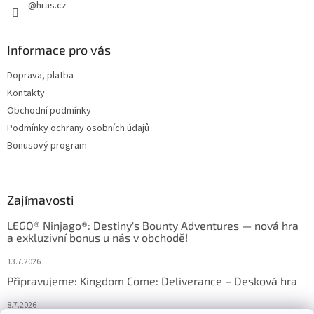
u
@hras.cz
Informace pro vás
Doprava, platba
Kontakty
Obchodní podmínky
Podmínky ochrany osobních údajů
Bonusový program
Zajímavosti
LEGO® Ninjago®: Destiny's Bounty Adventures — nová hra
a exkluzivní bonus u nás v obchodě!
13.7.2026
Připravujeme: Kingdom Come: Deliverance – Desková hra
8.7.2026