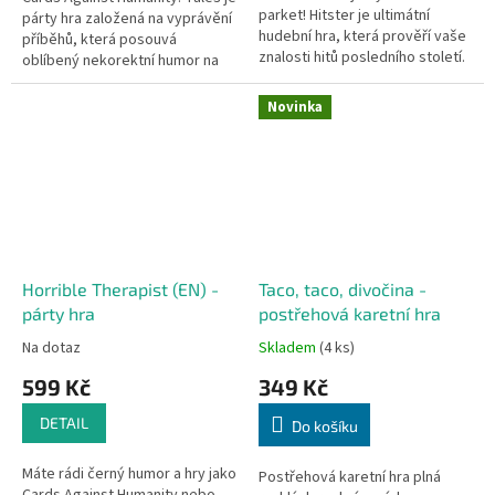
parket! Hitster je ultimátní
párty hra založená na vyprávění
hudební hra, která prověří vaše
příběhů, která posouvá
znalosti hitů posledního století.
oblíbený nekorektní humor na
Nezáleží na tom, jestli jste
zcela novou úroveň. Funguje
hudební expert, nebo...
jako samostatná hra...
Novinka
Horrible Therapist (EN) -
Taco, taco, divočina -
párty hra
postřehová karetní hra
Na dotaz
Skladem
(4 ks)
599 Kč
349 Kč
DETAIL
Do košíku
Máte rádi černý humor a hry jako
Postřehová karetní hra plná