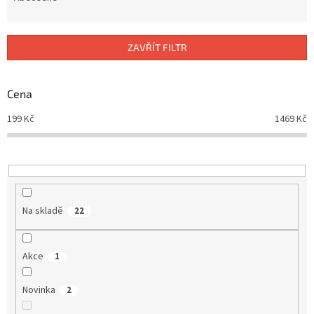
n
í
p
ZAVŘÍT FILTR
r
o
d
Cena
u
199
Kč
1469
Kč
k
t
ů
Na skladě
22
Akce
1
Novinka
2