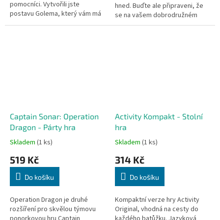
pomocníci. Vytvořili jste
hned. Buďte ale připraveni, že
postavu Golema, který vám má
se na vašem dobrodružném
pomáhat v Židovském městě
výletě může leccos nebo taky
pražském, ale...
všechno) zvrtnout. Zatímco vy v
rolích...
Captain Sonar: Operation
Activity Kompakt - Stolní
Dragon - Párty hra
hra
Skladem
(1 ks)
Skladem
(1 ks)
519 Kč
314 Kč
Do košíku
Do košíku
Operation Dragon je druhé
Kompaktní verze hry Activity
rozšíření pro skvělou týmovu
Original, vhodná na cesty do
ponorkovou hru Captain
každého batůžku. Jazyková