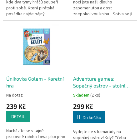
kde dva týmy hráčů soupeří
noci jste našli dlouho
proti sobě. Která pirátská
zapomenutou a dost
posádka najde bájný
znepokojivou knihu... Sotva se jí
Černovousův poklad?
dotknete, zazvoní zvonek...
Právě jste obdrželi pozvánku
od...
Únikovka Golem - Karetní
Adventure games:
hra
Sopečný ostrov - stolní
hra
Na dotaz
Skladem
(2 ks)
239 Kč
299 Kč
DETAIL
Do košíku
Nacházíte se v tajné
Vydejte se s kamarády na
pracovně rabiho Löwa jako jeho
sopečný ostrov! Kdy? Třeba