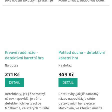
Díky novým taktickým prvkům je
kouřit z hlavy, budou Vás bolet
hra ještě napínavější! Základem
ruce a nohy - čas ubíhá ...
hry je i nadále...
Krvavě rudé růže -
Pohled ducha - detektivní
detektivní karetní hra
karetní hra
Na dotaz
Na dotaz
271 Kč
349 Kč
DETAIL
DETAIL
Detektivky, jak již samotný
Detektivky, jak již samotný
název napovídá, je série
název napovídá, je série
detektivních her z edice
detektivních her z edice
Mozkovna, ve kterých musíte
Mozkovna, ve kterých musíte