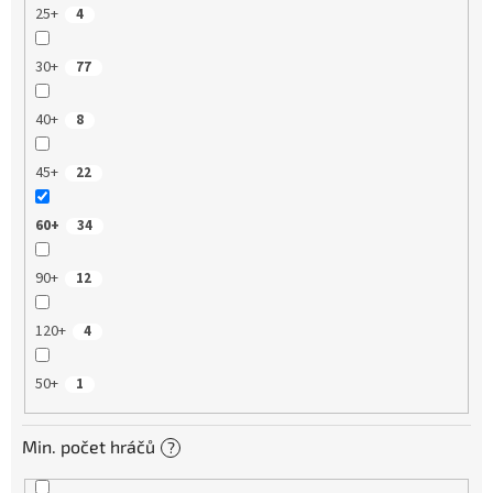
25+
4
30+
77
40+
8
45+
22
60+
34
90+
12
120+
4
50+
1
Min. počet hráčů
?