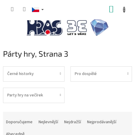
Přejít
NÁKUP
na
obsah
KOŠÍK
Párty hry
, Strana 3
Černé historky
Pro dospělé
Party hry na večírek
Ř
a
Doporučujeme
Nejlevnější
Nejdražší
Nejprodávanější
z
e
Abecedně