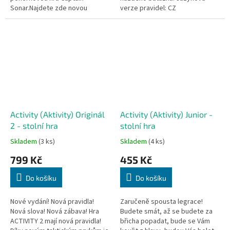
Sonar.Najdete zde novou
verze pravidel: CZ
kampaň o sedmi scénářích,
které na sebe navazují. Ty
budete hrát se...
Activity (Aktivity) Originál
Activity (Aktivity) Junior -
2 - stolní hra
stolní hra
Skladem
(3 ks)
Skladem
(4 ks)
799 Kč
455 Kč
Do košíku
Do košíku
Nové vydání! Nová pravidla!
Zaručeně spousta legrace!
Nová slova! Nová zábava! Hra
Budete smát, až se budete za
ACTIVITY 2 mají nová pravidla!
břicha popadat, bude se Vám