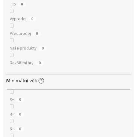
Tip
0
Výprodej
0
Předprodej
0
Naše produkty
0
Rozšíření hry
0
Minimální věk
?
3+
0
4+
0
5+
0