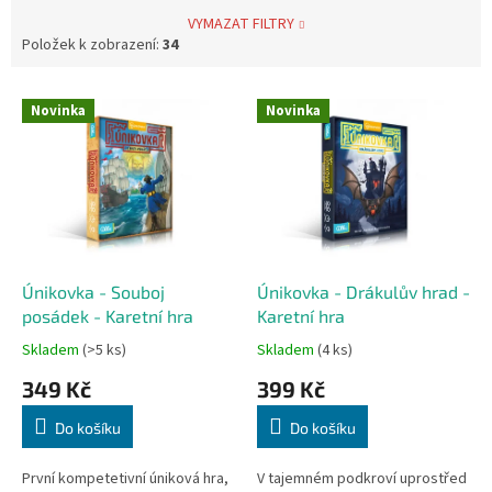
VYMAZAT FILTRY
Položek k zobrazení:
34
V
Novinka
Novinka
ý
p
i
s
p
r
o
d
Únikovka - Souboj
Únikovka - Drákulův hrad -
u
posádek - Karetní hra
Karetní hra
k
Skladem
(>5 ks)
Skladem
(4 ks)
t
349 Kč
399 Kč
ů
Do košíku
Do košíku
První kompetetivní úniková hra,
V tajemném podkroví uprostřed