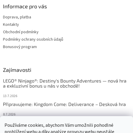
Informace pro vás
Doprava, platba
Kontakty
Obchodní podmínky
Podmínky ochrany osobních údajů
Bonusový program
Zajímavosti
LEGO® Ninjago®: Destiny's Bounty Adventures — nová hra
a exkluzivní bonus u nás v obchodě!
13.7.2026
Připravujeme: Kingdom Come: Deliverance – Desková hra
8.7.2026
Nejlepší deskové hry: výběr, který frčí v celém Česku
Používáme cookies, abychom Vám umožnili pohodlné
prohlížení webu a díky analýze provozu webu neustále
18.6.2026