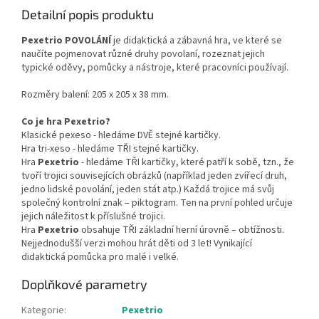
Detailní popis produktu
Pexetrio POVOLÁNÍ
je didaktická a zábavná hra, ve které se
naučíte pojmenovat různé druhy povolaní, rozeznat jejich
typické oděvy, pomůcky a nástroje, které pracovníci používají.
Rozměry balení: 205 x 205 x 38 mm.
Co je hra Pexetrio?
Klasické pexeso - hledáme DVĚ stejné kartičky.
Hra tri-xeso - hledáme TŘI stejné kartičky.
Hra
Pexetrio
- hledáme TŘI kartičky, které patří k sobě, tzn., že
tvoří trojici souvisejících obrázků (například jeden zvířecí druh,
jedno lidské povolání, jeden stát atp.) Každá trojice má svůj
společný kontrolní znak – piktogram. Ten na první pohled určuje
jejich náležitost k příslušné trojici.
Hra
Pexetrio
obsahuje TŘI základní herní úrovně – obtížnosti.
Nejjednodušší verzi mohou hrát děti od 3 let! Vynikající
didaktická pomůcka pro malé i velké.
Doplňkové parametry
Kategorie
:
Pexetrio