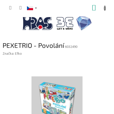
Přejít
NÁKUP
na
obsah
KOŠÍK
PEXETRIO - Povolání
6032490
Značka:
Efko