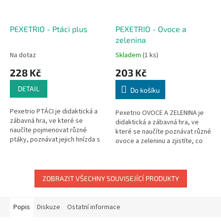
PEXETRIO - Ptáci plus
PEXETRIO - Ovoce a
zelenina
Na dotaz
Skladem
(1 ks)
228 Kč
203 Kč
DETAIL
Do košíku
Pexetrio PTÁCI je didaktická a
Pexetrio OVOCE A ZELENINA je
zábavná hra, ve které se
didaktická a zábavná hra, ve
naučíte pojmenovat různé
které se naučíte poznávat různé
ptáky, poznávat jejich hnízda s
ovoce a zeleninu a zjistíte, co
vejci a letovou podobu.
se z nich vyrábí. Rozměry balení:
Rozměry balení: 205 x 205 x 38
205 x 205 x 38...
mm....
ZOBRAZIT VŠECHNY SOUVISEJÍCÍ PRODUKTY
Popis
Diskuze
Ostatní informace