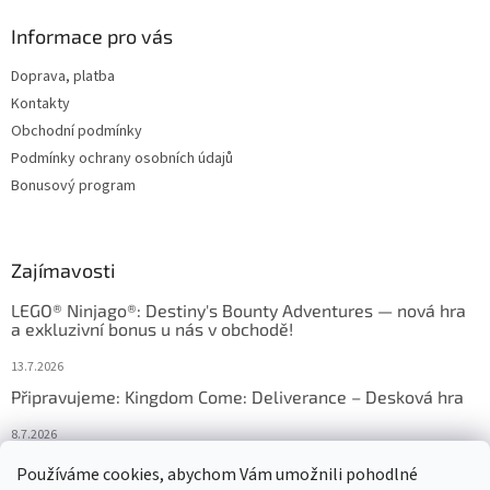
Informace pro vás
Doprava, platba
Kontakty
Obchodní podmínky
Podmínky ochrany osobních údajů
Bonusový program
Zajímavosti
LEGO® Ninjago®: Destiny's Bounty Adventures — nová hra
a exkluzivní bonus u nás v obchodě!
13.7.2026
Připravujeme: Kingdom Come: Deliverance – Desková hra
8.7.2026
Nejlepší deskové hry: výběr, který frčí v celém Česku
Používáme cookies, abychom Vám umožnili pohodlné