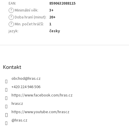
EAN
:
8590632088115
?
Minimální věk
:
3+
?
Doba hraní (minut)
:
20+
?
Min. počet hráčů
:
1
jazyk
:
česky
Z
á
p
a
Kontakt
t
obchod
@
hras.cz
í
+420 224 946 506
https://www.facebook.com/hras.cz
hrascz
https://www.youtube.com/hrascz
@hras.cz