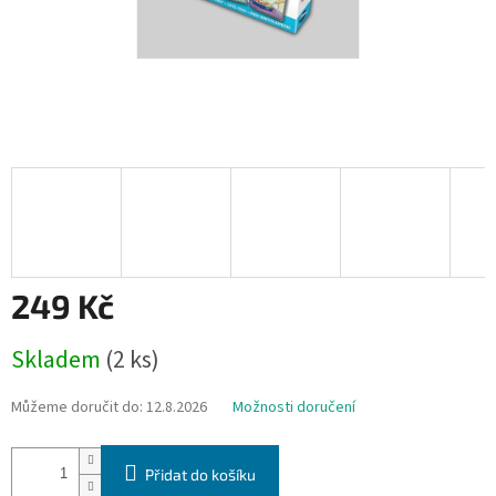
249 Kč
Měrná
Skladem
(2 ks)
cena:
Můžeme doručit do:
12.8.2026
Možnosti doručení
Přidat do košíku