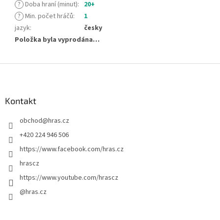
?
Doba hraní (minut)
:
20+
?
Min. počet hráčů
:
1
jazyk
:
česky
Položka byla vyprodána…
Z
á
p
a
Kontakt
t
obchod
@
hras.cz
í
+420 224 946 506
https://www.facebook.com/hras.cz
hrascz
https://www.youtube.com/hrascz
@hras.cz