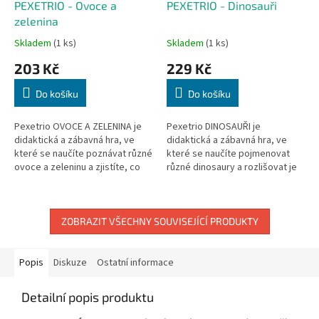
PEXETRIO - Ovoce a
PEXETRIO - Dinosauři
zelenina
Skladem
(1 ks)
Skladem
(1 ks)
203 Kč
229 Kč
Do košíku
Do košíku
Pexetrio OVOCE A ZELENINA je
Pexetrio DINOSAUŘI je
didaktická a zábavná hra, ve
didaktická a zábavná hra, ve
které se naučíte poznávat různé
které se naučíte pojmenovat
ovoce a zeleninu a zjistíte, co
různé dinosaury a rozlišovat je
se z nich vyrábí. Rozměry balení:
pomocí jejich typických znaků.
205 x 205 x 38...
Rozměry balení: 205 x 205 x 38...
ZOBRAZIT VŠECHNY SOUVISEJÍCÍ PRODUKTY
Popis
Diskuze
Ostatní informace
Detailní popis produktu