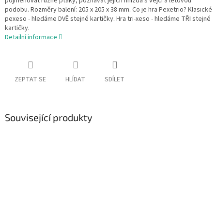
pojmenovat různé ptáky, poznávat jejich hnízda s vejci a letovou
podobu. Rozměry balení: 205 x 205 x 38 mm. Co je hra Pexetrio? Klasické
pexeso - hledáme DVĚ stejné kartičky. Hra tri-xeso - hledáme TŘI stejné
kartičky.
Detailní informace
ZEPTAT SE
HLÍDAT
SDÍLET
Související produkty