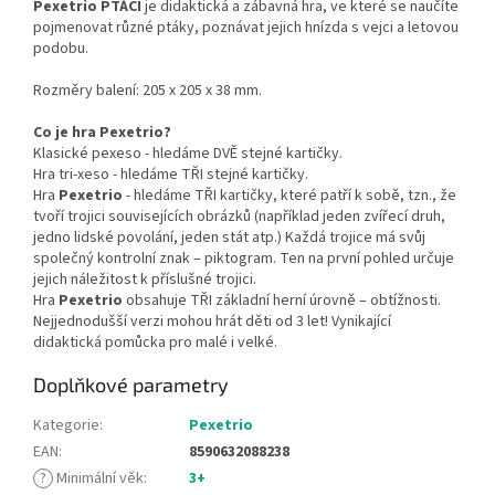
Pexetrio PTÁCI
je didaktická a zábavná hra, ve které se naučíte
pojmenovat různé ptáky, poznávat jejich hnízda s vejci a letovou
podobu.
Rozměry balení: 205 x 205 x 38 mm.
Co je hra Pexetrio?
Klasické pexeso - hledáme DVĚ stejné kartičky.
Hra tri-xeso - hledáme TŘI stejné kartičky.
Hra
Pexetrio
- hledáme TŘI kartičky, které patří k sobě, tzn., že
tvoří trojici souvisejících obrázků (například jeden zvířecí druh,
jedno lidské povolání, jeden stát atp.) Každá trojice má svůj
společný kontrolní znak – piktogram. Ten na první pohled určuje
jejich náležitost k příslušné trojici.
Hra
Pexetrio
obsahuje TŘI základní herní úrovně – obtížnosti.
Nejjednodušší verzi mohou hrát děti od 3 let! Vynikající
didaktická pomůcka pro malé i velké.
Doplňkové parametry
Kategorie
:
Pexetrio
EAN
:
8590632088238
?
Minimální věk
:
3+