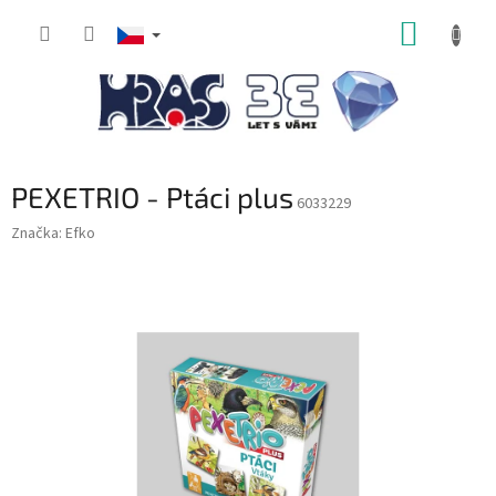
Přejít
NÁKUP
na
obsah
KOŠÍK
PEXETRIO - Ptáci plus
6033229
Značka:
Efko