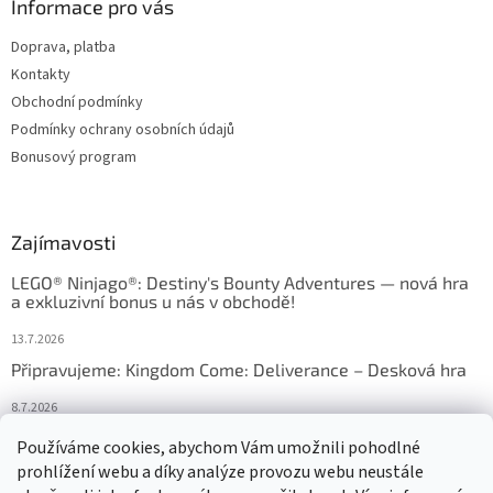
Informace pro vás
Doprava, platba
Kontakty
Obchodní podmínky
Podmínky ochrany osobních údajů
Bonusový program
Zajímavosti
LEGO® Ninjago®: Destiny's Bounty Adventures — nová hra
a exkluzivní bonus u nás v obchodě!
13.7.2026
Připravujeme: Kingdom Come: Deliverance – Desková hra
8.7.2026
Nejlepší deskové hry: výběr, který frčí v celém Česku
Používáme cookies, abychom Vám umožnili pohodlné
prohlížení webu a díky analýze provozu webu neustále
18.6.2026