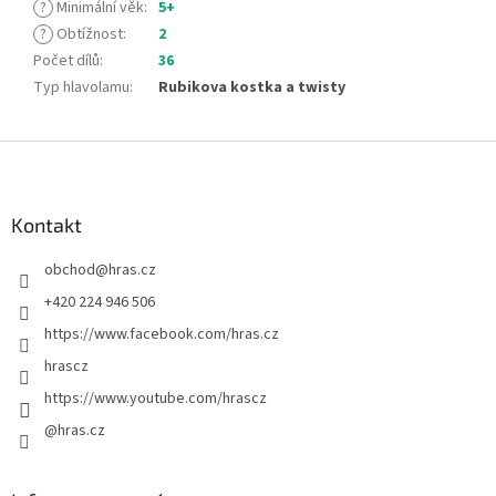
?
Minimální věk
:
5+
?
Obtížnost
:
2
Počet dílů
:
36
Typ hlavolamu
:
Rubikova kostka a twisty
Z
á
p
a
Kontakt
t
obchod
@
hras.cz
í
+420 224 946 506
https://www.facebook.com/hras.cz
hrascz
https://www.youtube.com/hrascz
@hras.cz