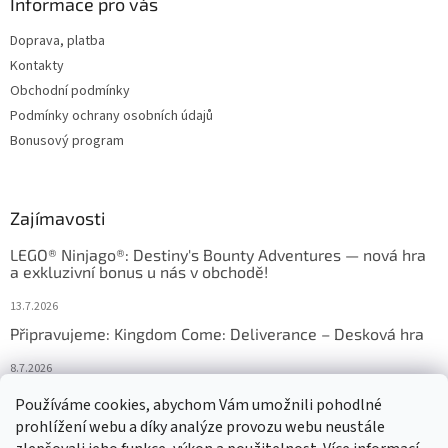
Informace pro vás
Doprava, platba
Kontakty
Obchodní podmínky
Podmínky ochrany osobních údajů
Bonusový program
Zajímavosti
LEGO® Ninjago®: Destiny's Bounty Adventures — nová hra
a exkluzivní bonus u nás v obchodě!
13.7.2026
Připravujeme: Kingdom Come: Deliverance – Desková hra
8.7.2026
Nejlepší deskové hry: výběr, který frčí v celém Česku
Používáme cookies, abychom Vám umožnili pohodlné
prohlížení webu a díky analýze provozu webu neustále
18.6.2026