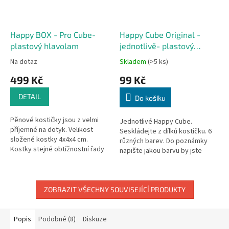
Happy BOX - Pro Cube-
Happy Cube Original -
plastový hlavolam
jednotlivě- plastový
hlavolam
Na dotaz
Skladem
(>5 ks)
499 Kč
99 Kč
DETAIL
Do košíku
Pěnové kostičky jsou z velmi
Jednotlivé Happy Cube.
příjemné na dotyk. Velikost
Seskládejte z dílků kostičku. 6
složené kostky 4x4x4 cm.
různých barev. Do poznámky
Kostky stejné obtížnostní řady
napište jakou barvu by jste
můžete kombinovat mezi sebou
chtěli.
a spojovat do dalších...
ZOBRAZIT VŠECHNY SOUVISEJÍCÍ PRODUKTY
Popis
Podobné (8)
Diskuze