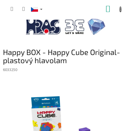
Přejít
NÁKUP
na
obsah
KOŠÍK
Happy BOX - Happy Cube Original-
plastový hlavolam
6033250