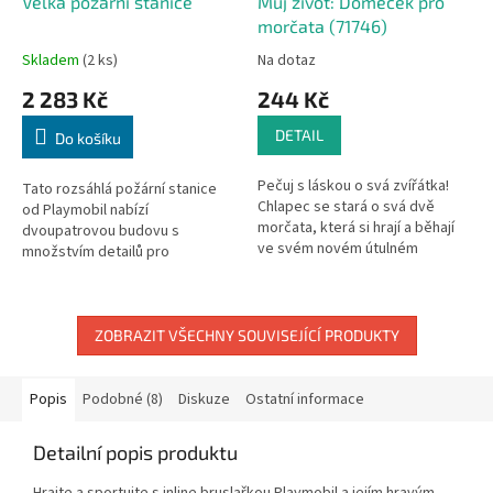
Velká požární stanice
Můj život: Domeček pro
morčata (71746)
Skladem
(2 ks)
Na dotaz
2 283 Kč
244 Kč
DETAIL
Do košíku
Pečuj s láskou o svá zvířátka!
Tato rozsáhlá požární stanice
Chlapec se stará o svá dvě
od Playmobil nabízí
morčata, která si hrají a běhají
dvoupatrovou budovu s
ve svém novém útulném
množstvím detailů pro
domečku. Ten je vybaven
realistickou hru na záchranné
úkryty, schůdky i lahvičkou na
mise. Nechybí funkční požární
vodu....
alarm, tyč pro rychlý...
ZOBRAZIT VŠECHNY SOUVISEJÍCÍ PRODUKTY
Popis
Podobné (8)
Diskuze
Ostatní informace
Detailní popis produktu
Hrajte a sportujte s inline bruslařkou Playmobil a jejím hravým