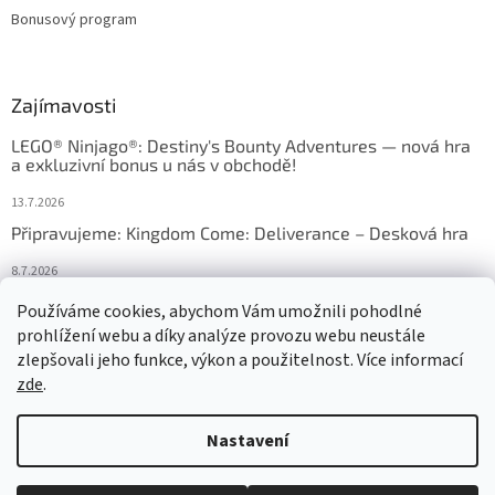
Bonusový program
Zajímavosti
LEGO® Ninjago®: Destiny's Bounty Adventures — nová hra
a exkluzivní bonus u nás v obchodě!
13.7.2026
Připravujeme: Kingdom Come: Deliverance – Desková hra
8.7.2026
Nejlepší deskové hry: výběr, který frčí v celém Česku
Používáme cookies, abychom Vám umožnili pohodlné
prohlížení webu a díky analýze provozu webu neustále
18.6.2026
zlepšovali jeho funkce, výkon a použitelnost. Více informací
zde
.
Vytvořil Shoptet
Nastavení
Copyright 2026
HRAS
. Všechna práva vyhrazena.
Upravit nastavení