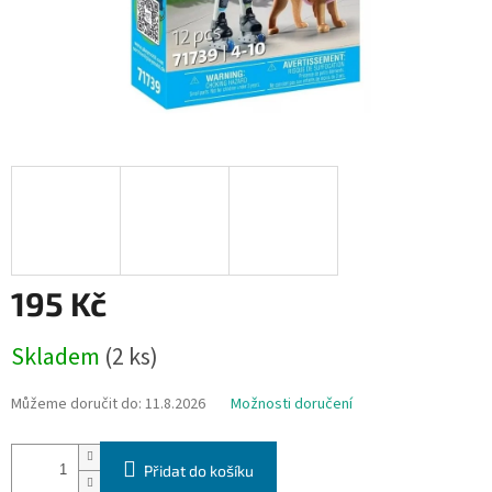
195 Kč
Měrná
Skladem
(2 ks)
cena:
Můžeme doručit do:
11.8.2026
Možnosti doručení
Přidat do košíku