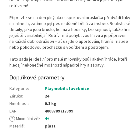
retrívrem!
Připravte se na den plný akce: sportovní bruslařka předvádí triky
na inlinech, zatímco její pes nadšeně běhá za frisbee. Realistické
detaily, jako jsou brusle, helma a hodinky, lze sejmout, takže hra
je ještě variabilnější. Retrívr má pohyblivou hlavu a je připraven
na každé dobrodružství – ať už jde o aportování, hraní s frisbee
nebo pohodovou procházku s vodítkem a postrojem.
Tato sada je ideální pro malé milovníky psů i aktivní hráče, kteří
hledají nekonečné možnosti nápadité hry a zábavy.
Doplňkové parametry
Kategorie
:
Playmobil stavebnice
Záruka
:
24
Hmotnost
:
0.1 kg
EAN
:
4008789717399
?
Minimální věk
:
4+
Materiál
:
plast