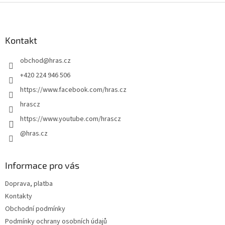
Z
á
p
a
Kontakt
t
obchod
@
hras.cz
í
+420 224 946 506
https://www.facebook.com/hras.cz
hrascz
https://www.youtube.com/hrascz
@hras.cz
Informace pro vás
Doprava, platba
Kontakty
Obchodní podmínky
Podmínky ochrany osobních údajů