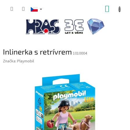
Přejít
NÁKUP
na
obsah
KOŠÍK
Inlinerka s retrívrem
1010004
Značka:
Playmobil