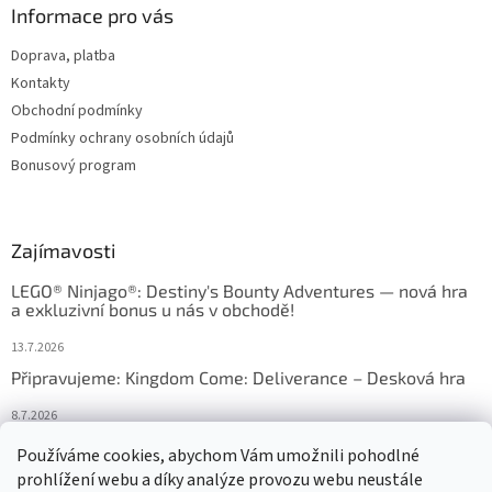
Informace pro vás
Doprava, platba
Kontakty
Obchodní podmínky
Podmínky ochrany osobních údajů
Bonusový program
Zajímavosti
LEGO® Ninjago®: Destiny's Bounty Adventures — nová hra
a exkluzivní bonus u nás v obchodě!
13.7.2026
Připravujeme: Kingdom Come: Deliverance – Desková hra
8.7.2026
Nejlepší deskové hry: výběr, který frčí v celém Česku
Používáme cookies, abychom Vám umožnili pohodlné
prohlížení webu a díky analýze provozu webu neustále
18.6.2026