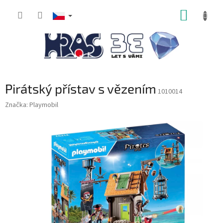
Přejít
NÁKUP
na
obsah
KOŠÍK
Pirátský přístav s vězením
1010014
Značka:
Playmobil