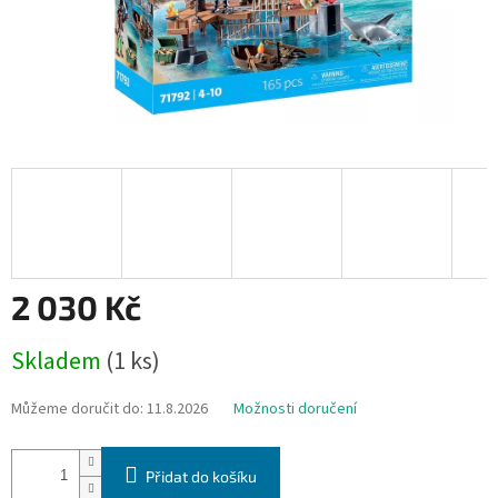
2 030 Kč
Měrná
Skladem
(1 ks)
cena:
Můžeme doručit do:
11.8.2026
Možnosti doručení
Přidat do košíku