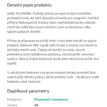
Detailní popis produktu
Velký
PLAYMOBIL Pirátský přístav
je nejen hrdým kotvištěm
pirátských lodí, ale také děsivým vězením pro soupeře i mořské
příšery! Nebezpečné žraloky nebo nepřátelské piráty můžete
chytit do velké klece pod strážnicí, kam se dostanou i díky
tajným padacím dveřím.
Přístav je připraven na každý útok: v havraním hnízdě se spustí
poplach, lebkové dělo vypálí zářící koule a otočný sud shodí na
útočníky menší sudy. Čekají vás bortící se mola, skrytá
pokladnice pod vyhlídkovou plošinou, otočný jeřáb i plovoucí
veslice. Děsivý žralok kladivoun dodá dobrodružstvím ještě více
napětí.
S odvážnými funkcemi a propracovanými detaily promění tato
sada každý dětský pokoj v akční pirátský svět – ideální pro malé
bukanýry plné fantazie!
Doplňkové parametry
Kategorie
:
Playmobil stavebnice
Záruka
:
24