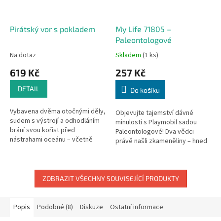
Pirátský vor s pokladem
My Life 71805 –
Paleontologové
Na dotaz
Skladem
(1 ks)
619 Kč
257 Kč
DETAIL
Do košíku
Vybavena dvěma otočnými děly,
Objevujte tajemství dávné
sudem s výstrojí a odhodláním
minulosti s Playmobil sadou
brání svou kořist před
Paleontologové! Dva vědci
nástrahami oceánu – včetně
právě našli zkameněliny – hned
hladových piraní. Jejím cílem je
je zkoumají, fotografují a
záhadná křišťálová lebka a
zapisují své objevy. Pomocí
zlatá...
štětců,...
ZOBRAZIT VŠECHNY SOUVISEJÍCÍ PRODUKTY
Popis
Podobné (8)
Diskuze
Ostatní informace