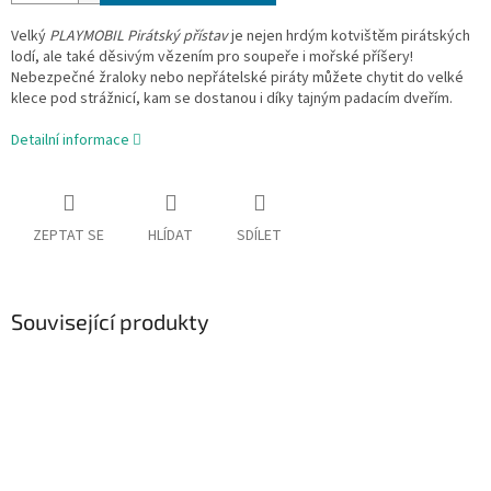
Velký
PLAYMOBIL Pirátský přístav
je nejen hrdým kotvištěm pirátských
lodí, ale také děsivým vězením pro soupeře i mořské příšery!
Nebezpečné žraloky nebo nepřátelské piráty můžete chytit do velké
klece pod strážnicí, kam se dostanou i díky tajným padacím dveřím.
Detailní informace
ZEPTAT SE
HLÍDAT
SDÍLET
Související produkty