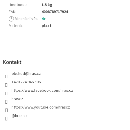
Hmotnost
:
1.5 kg
EAN
:
4008789717924
?
Minimální věk
:
4+
Materiál
:
plast
Z
á
p
a
Kontakt
t
obchod
@
hras.cz
í
+420 224 946 506
https://www.facebook.com/hras.cz
hrascz
https://www.youtube.com/hrascz
@hras.cz