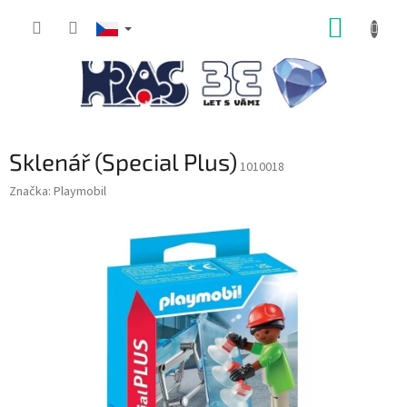
Přejít
NÁKUP
na
obsah
KOŠÍK
Sklenář (Special Plus)
1010018
Značka:
Playmobil