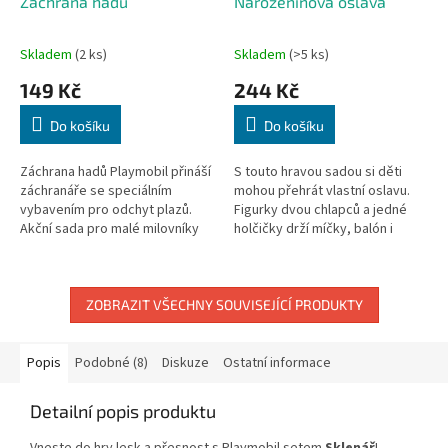
Záchrana hadů
Narozeninová oslava
Skladem
(2 ks)
Skladem
(>5 ks)
149 Kč
244 Kč
Do košíku
Do košíku
Záchrana hadů Playmobil přináší
S touto hravou sadou si děti
záchranáře se speciálním
mohou přehrát vlastní oslavu.
vybavením pro odchyt plazů.
Figurky dvou chlapců a jedné
Akční sada pro malé milovníky
holčičky drží míčky, balón i
přírody a exotických zvířat.
narozeninový dort se svíčkou. V
sadě najdete i cedulku s...
ZOBRAZIT VŠECHNY SOUVISEJÍCÍ PRODUKTY
Popis
Podobné (8)
Diskuze
Ostatní informace
Detailní popis produktu
Vneste do hry lesk a přesnost s Playmobil setem
Sklenář
!