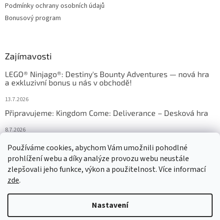
Podmínky ochrany osobních údajů
Bonusový program
Zajímavosti
LEGO® Ninjago®: Destiny's Bounty Adventures — nová hra
a exkluzivní bonus u nás v obchodě!
13.7.2026
Připravujeme: Kingdom Come: Deliverance – Desková hra
8.7.2026
Nejlepší deskové hry: výběr, který frčí v celém Česku
Používáme cookies, abychom Vám umožnili pohodlné
prohlížení webu a díky analýze provozu webu neustále
18.6.2026
zlepšovali jeho funkce, výkon a použitelnost. Více informací
zde
.
Vytvořil Shoptet
Nastavení