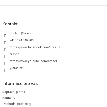
Z
á
p
a
Kontakt
t
obchod
@
hras.cz
í
+420 224 946 506
https://www.facebook.com/hras.cz
hrascz
https://www.youtube.com/hrascz
@hras.cz
Informace pro vás
Doprava, platba
Kontakty
Obchodní podmínky