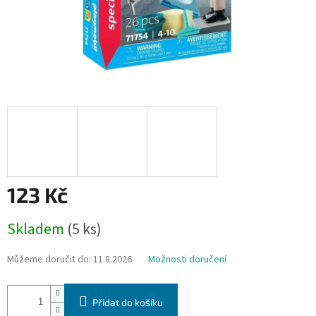
123 Kč
Měrná
Skladem
(5 ks)
cena:
Můžeme doručit do:
11.8.2026
Možnosti doručení
Přidat do košíku