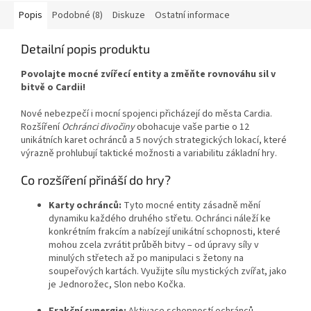
Popis
Podobné (8)
Diskuze
Ostatní informace
Detailní popis produktu
Povolajte mocné zvířecí entity a změňte rovnováhu sil v
bitvě o Cardii!
Nové nebezpečí i mocní spojenci přicházejí do města Cardia.
Rozšíření
Ochránci divočiny
obohacuje vaše partie o 12
unikátních karet ochránců a 5 nových strategických lokací, které
výrazně prohlubují taktické možnosti a variabilitu základní hry.
Co rozšíření přináší do hry?
Karty ochránců:
Tyto mocné entity zásadně mění
dynamiku každého druhého střetu. Ochránci náleží ke
konkrétním frakcím a nabízejí unikátní schopnosti, které
mohou zcela zvrátit průběh bitvy – od úpravy síly v
minulých střetech až po manipulaci s žetony na
soupeřových kartách. Využijte sílu mystických zvířat, jako
je Jednorožec, Slon nebo Kočka.
Frakční synergie:
Aktivace schopností ochránců