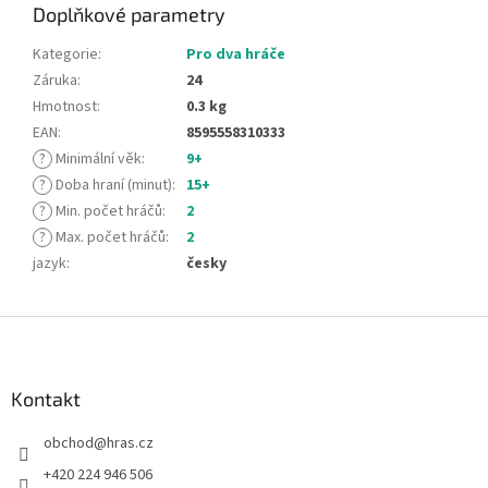
Doplňkové parametry
Kategorie
:
Pro dva hráče
Záruka
:
24
Hmotnost
:
0.3 kg
EAN
:
8595558310333
?
Minimální věk
:
9+
?
Doba hraní (minut)
:
15+
?
Min. počet hráčů
:
2
?
Max. počet hráčů
:
2
jazyk
:
česky
Z
á
p
a
Kontakt
t
obchod
@
hras.cz
í
+420 224 946 506