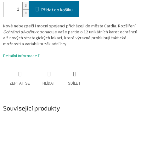
Přidat do košíku
Nové nebezpečí i mocní spojenci přicházejí do města Cardia. Rozšíření
Ochránci divočiny
obohacuje vaše partie o 12 unikátních karet ochránců
a 5 nových strategických lokací, které výrazně prohlubují taktické
možnosti a variabilitu základní hry.
Detailní informace
ZEPTAT SE
HLÍDAT
SDÍLET
Související produkty