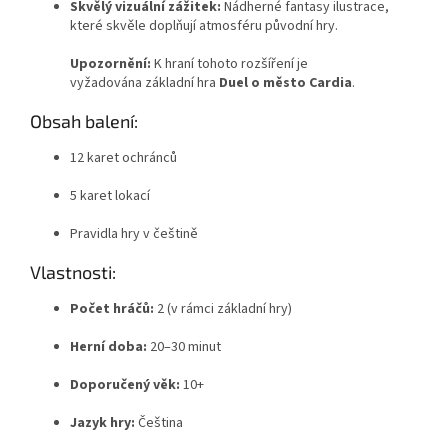
Skvělý vizuální zážitek:
Nádherné fantasy ilustrace,
které skvěle doplňují atmosféru původní hry.
Upozornění:
K hraní tohoto rozšíření je
vyžadována základní hra
Duel o město Cardia
.
Obsah balení:
12 karet ochránců
5 karet lokací
Pravidla hry v češtině
Vlastnosti:
Počet hráčů:
2 (v rámci základní hry)
Herní doba:
20–30 minut
Doporučený věk:
10+
Jazyk hry:
Čeština