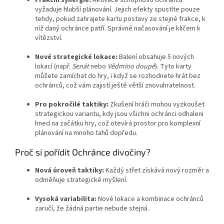
vyžaduje hlubší plánování. Jejich efekty spustíte pouze
tehdy, pokud zahrajete kartu postavy ze stejné frakce, k
níž daný ochránce patří. Správné načasování je klíčem k
vítězství.
Nové strategické lokace:
Balení obsahuje 5 nových
lokací (např.
Senát
nebo
Vědmino doupě
). Tyto karty
můžete zamíchat do hry, i když se rozhodnete hrát bez
ochránců, což vám zajistí ještě větší znovuhratelnost.
Pro pokročilé taktiky:
Zkušení hráči mohou vyzkoušet
strategickou variantu, kdy jsou všichni ochránci odhaleni
hned na začátku hry, což otevírá prostor pro komplexní
plánování na mnoho tahů dopředu.
Proč si pořídit Ochránce divočiny?
Nová úroveň taktiky:
Každý střet získává nový rozměr a
odměňuje strategické myšlení.
Vysoká variabilita:
Nové lokace a kombinace ochránců
zaručí, že žádná partie nebude stejná.