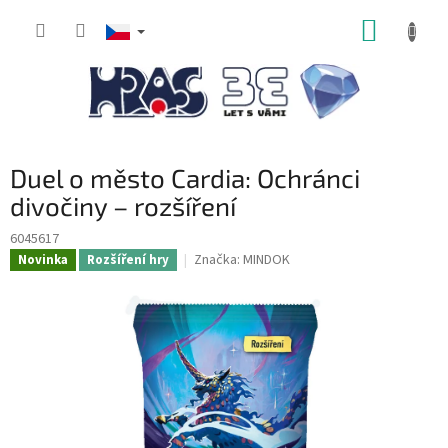
Přejít
NÁKUP
na
obsah
KOŠÍK
Duel o město Cardia: Ochránci
divočiny – rozšíření
6045617
Značka:
MINDOK
Novinka
Rozšíření hry