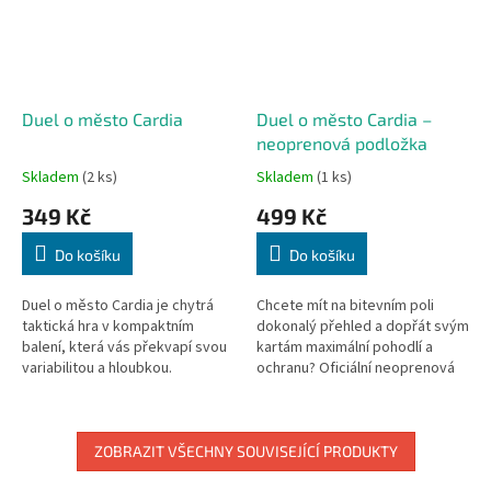
Duel o město Cardia
Duel o město Cardia –
neoprenová podložka
Skladem
(2 ks)
Skladem
(1 ks)
349 Kč
499 Kč
Do košíku
Do košíku
Duel o město Cardia je chytrá
Chcete mít na bitevním poli
taktická hra v kompaktním
dokonalý přehled a dopřát svým
balení, která vás překvapí svou
kartám maximální pohodlí a
variabilitou a hloubkou.
ochranu? Oficiální neoprenová
Kombinujte efekty karet,
herní podložka pro hru Duel o
ovlivňujte výsledky minulých
město Cardia je ideálním...
střetů a...
ZOBRAZIT VŠECHNY SOUVISEJÍCÍ PRODUKTY