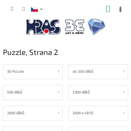
Přejít
NÁKUP
na
obsah
KOŠÍK
Puzzle
, Strana 2
3D Puzzle
do 350 dílků
500 dílků
1000 dílků
2000 dílků
3000 a větší