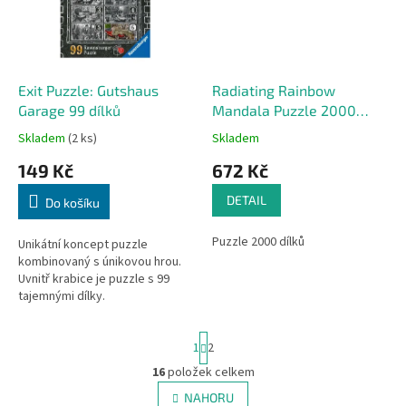
Exit Puzzle: Gutshaus
Radiating Rainbow
Garage 99 dílků
Mandala Puzzle 2000
dílků
Skladem
(2 ks)
Skladem
149 Kč
672 Kč
DETAIL
Do košíku
Puzzle 2000 dílků
Unikátní koncept puzzle
kombinovaný s únikovou hrou.
Uvnitř krabice je puzzle s 99
tajemnými dílky.
S
1
2
t
r
16
položek celkem
O
á
v
NAHORU
n