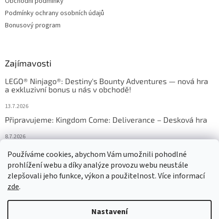
Obchodní podmínky
Podmínky ochrany osobních údajů
Bonusový program
Zajímavosti
LEGO® Ninjago®: Destiny's Bounty Adventures — nová hra
a exkluzivní bonus u nás v obchodě!
13.7.2026
Připravujeme: Kingdom Come: Deliverance – Desková hra
8.7.2026
Nejlepší deskové hry: výběr, který frčí v celém Česku
Používáme cookies, abychom Vám umožnili pohodlné
prohlížení webu a díky analýze provozu webu neustále
18.6.2026
zlepšovali jeho funkce, výkon a použitelnost. Více informací
zde
.
Vytvořil Shoptet
Nastavení