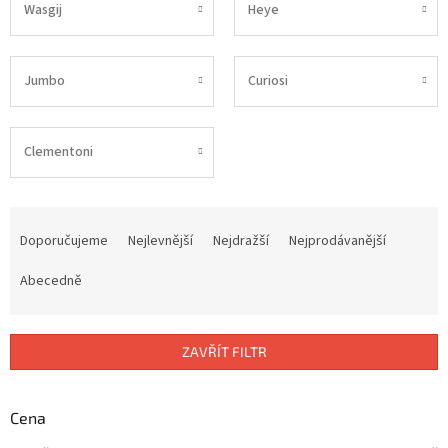
Wasgij
Heye
Jumbo
Curiosi
Clementoni
Ř
a
Doporučujeme
Nejlevnější
Nejdražší
Nejprodávanější
z
e
Abecedně
n
í
p
ZAVŘÍT FILTR
r
o
d
Cena
u