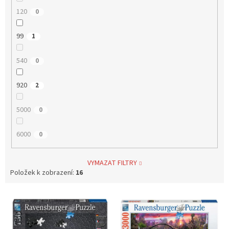
120
0
99
1
540
0
920
2
5000
0
6000
0
VYMAZAT FILTRY
Položek k zobrazení:
16
V
ý
p