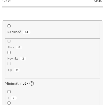
149
Kč
949
Kč
k
t
ů
Na skladě
14
Akce
0
Novinka
2
Tip
0
Minimální věk
?
1
1