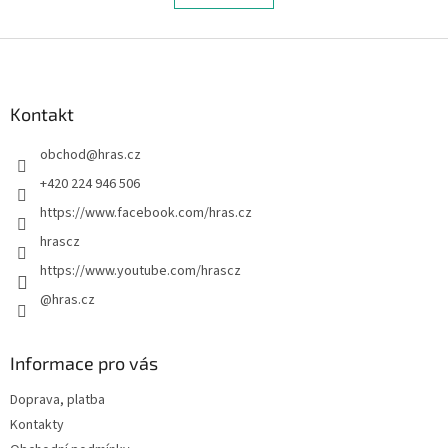
l
k
á
o
v
Z
d
á
a
á
n
c
p
í
í
a
Kontakt
p
t
r
obchod
@
hras.cz
í
v
k
+420 224 946 506
y
https://www.facebook.com/hras.cz
v
ý
hrascz
p
https://www.youtube.com/hrascz
i
s
@hras.cz
u
Informace pro vás
Doprava, platba
Kontakty