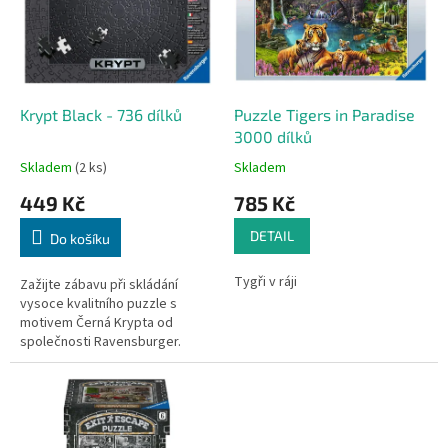
i
s
p
r
o
d
Krypt Black - 736 dílků
Puzzle Tigers in Paradise
u
3000 dílků
k
Skladem
(2 ks)
Skladem
t
449 Kč
785 Kč
ů
DETAIL
Do košíku
Tygři v ráji
Zažijte zábavu při skládání
vysoce kvalitního puzzle s
motivem Černá Krypta od
společnosti Ravensburger.
Jedinečné dílky puzzle do sebe
perfektně zapadají.