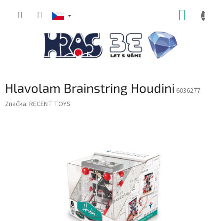
Přejít
NÁKUP
na
obsah
KOŠÍK
Hlavolam Brainstring Houdini
6036277
Značka:
RECENT TOYS