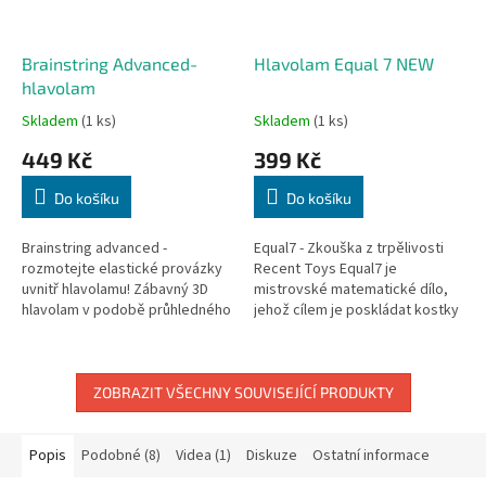
Brainstring Advanced-
Hlavolam Equal 7 NEW
hlavolam
Skladem
(1 ks)
Skladem
(1 ks)
449 Kč
399 Kč
Do košíku
Do košíku
Brainstring advanced -
Equal7 - Zkouška z trpělivosti
rozmotejte elastické provázky
Recent Toys Equal7 je
uvnitř hlavolamu! Zábavný 3D
mistrovské matematické dílo,
hlavolam v podobě průhledného
jehož cílem je poskládat kostky
osmiúhelníku, uvnitř kterého je
tak, aby součet teček na
nataženo 12 elastických...
jednotlivých stranách byl
stejný....
ZOBRAZIT VŠECHNY SOUVISEJÍCÍ PRODUKTY
Popis
Podobné (8)
Videa (1)
Diskuze
Ostatní informace