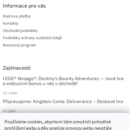
Informace pro vás
Doprava, platba
Kontakty
Obchodní podmínky
Podmínky ochrany osobních údajů
Bonusový program
Zajímavosti
LEGO® Ninjago®: Destiny's Bounty Adventures — nová hra
a exkluzivní bonus u nás v obchodě!
13.7.2026
Připravujeme: Kingdom Come: Deliverance – Desková hra
8.7.2026
Nejlepší deskové hry: výběr, který frčí v celém Česku
Používáme cookies, abychom Vám umožnili pohodlné
prohlížení webu a díky analýze provozu webu neustále
18.6.2026