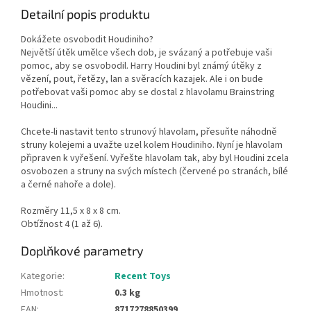
Detailní popis produktu
Dokážete osvobodit Houdiniho?
Největší útěk umělce všech dob, je svázaný a potřebuje vaši
pomoc, aby se osvobodil. Harry Houdini byl známý útěky z
vězení, pout, řetězy, lan a svěracích kazajek. Ale i on bude
potřebovat vaši pomoc aby se dostal z hlavolamu Brainstring
Houdini...
Chcete-li nastavit tento strunový hlavolam, přesuňte náhodně
struny kolejemi a uvažte uzel kolem Houdiniho. Nyní je hlavolam
připraven k vyřešení. Vyřešte hlavolam tak, aby byl Houdini zcela
osvobozen a struny na svých místech (červené po stranách, bílé
a černé nahoře a dole).
Rozměry 11,5 x 8 x 8 cm.
Obtížnost 4 (1 až 6).
Doplňkové parametry
Kategorie
:
Recent Toys
Hmotnost
:
0.3 kg
EAN
:
8717278850399