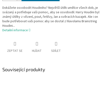
Dokážete osvobodit Houdiniho? Největší útěk umělce všech dob, je
svázaný a potřebuje vaši pomoc, aby se osvobodil. Harry Houdini byl
známý útěky z vězení, pout, řetězy, lan a svěracích kazajek. Ale i on
bude potřebovat vaši pomoc aby se dostal z hlavolamu Brainstring
Houdini...
Detailní informace
ZEPTAT SE
HLÍDAT
SDÍLET
Související produkty