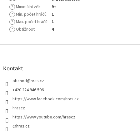
?
Minimální věk
:
9+
?
Min. počet hráčů
:
1
?
Max. počet hráčů
:
1
?
Obtížnost
:
4
Z
á
p
a
Kontakt
t
obchod
@
hras.cz
í
+420 224 946 506
https://www.facebook.com/hras.cz
hrascz
https://www.youtube.com/hrascz
@hras.cz