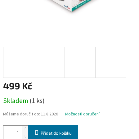
499 Kč
Měrná
Skladem
(1 ks)
cena:
Můžeme doručit do:
11.8.2026
Možnosti doručení
Přidat do košíku