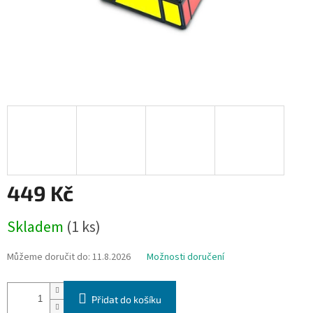
449 Kč
Měrná
Skladem
(1 ks)
cena:
Můžeme doručit do:
11.8.2026
Možnosti doručení
Přidat do košíku