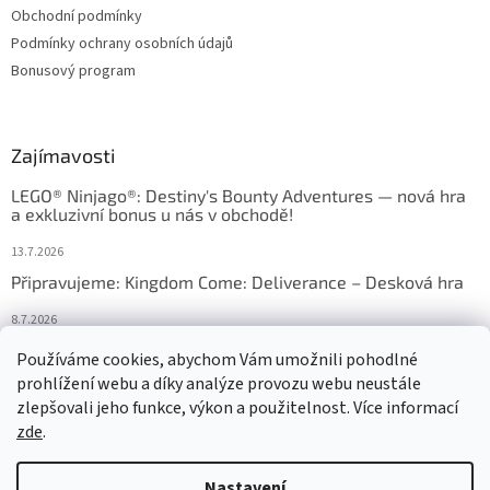
Obchodní podmínky
Podmínky ochrany osobních údajů
Bonusový program
Zajímavosti
LEGO® Ninjago®: Destiny's Bounty Adventures — nová hra
a exkluzivní bonus u nás v obchodě!
13.7.2026
Připravujeme: Kingdom Come: Deliverance – Desková hra
8.7.2026
Nejlepší deskové hry: výběr, který frčí v celém Česku
Používáme cookies, abychom Vám umožnili pohodlné
prohlížení webu a díky analýze provozu webu neustále
18.6.2026
zlepšovali jeho funkce, výkon a použitelnost. Více informací
zde
.
Vytvořil Shoptet
Nastavení