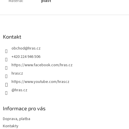
Materiál
:
plast
Z
á
p
a
Kontakt
t
obchod
@
hras.cz
í
+420 224 946 506
https://www.facebook.com/hras.cz
hrascz
https://www.youtube.com/hrascz
@hras.cz
Informace pro vás
Doprava, platba
Kontakty