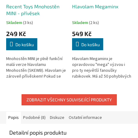
Recent Toys Mnohostěn
Hlavolam Megaminx
MINI - přívěsek
Skladem
(3 ks)
Skladem
(2 ks)
249 Kč
549 Kč
Do košíku
Do košíku
Mnohostěn MINI je plně funkční
Hlavolam Megaminx je
malá verze hlavolamu
opravdovou "mega" výzvou i
Mnohostěn (SKEWB). Hlavolam je
pro ty největší fanoušky
zároveň přívěskem! Pokud se
rubikovek. Má až 50 pohyblivých
vám líbí Rubikova kostka,
částí (pro srovnání, klasické
budete milovat i tento 12ti
kostka jich má jen 20).
barevný...
ZOBRAZIT VŠECHNY SOUVISEJÍCÍ PRODUKTY
Popis
Podobné (8)
Diskuze
Ostatní informace
Detailní popis produktu