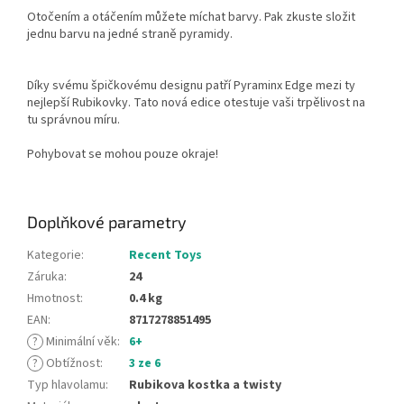
Otočením a otáčením můžete míchat barvy.
Pak zkuste složit
jednu barvu na jedné straně pyramidy.
Díky svému špičkovému designu patří Pyraminx Edge mezi ty
nejlepší Rubikovky.
Tato nová edice otestuje vaši trpělivost na
tu správnou míru.
P
ohybovat se mohou pouze okraje!
Doplňkové parametry
Kategorie
:
Recent Toys
Záruka
:
24
Hmotnost
:
0.4 kg
EAN
:
8717278851495
?
Minimální věk
:
6+
?
Obtížnost
:
3 ze 6
Typ hlavolamu
:
Rubikova kostka a twisty