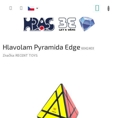
Přejít
NÁKUP
na
obsah
KOŠÍK
Hlavolam Pyramida Edge
6042403
Značka:
RECENT TOYS