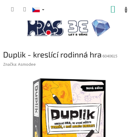
Přejít
NÁKUP
na
obsah
KOŠÍK
Duplik - kreslící rodinná hra
6040615
Značka:
Asmodee