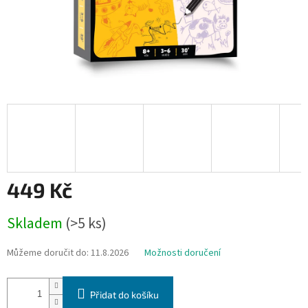
449 Kč
Měrná
Skladem
(>5 ks)
cena:
Můžeme doručit do:
11.8.2026
Možnosti doručení
Přidat do košíku