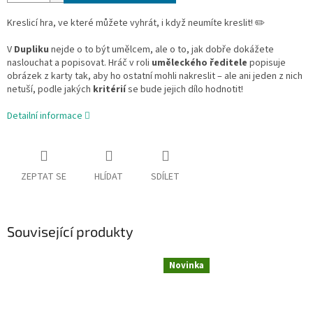
Kreslicí hra, ve které můžete vyhrát, i když neumíte kreslit! ✏️
V
Dupliku
nejde o to být umělcem, ale o to, jak dobře dokážete
naslouchat a popisovat. Hráč v roli
uměleckého ředitele
popisuje
obrázek z karty tak, aby ho ostatní mohli nakreslit – ale ani jeden z nich
netuší, podle jakých
kritérií
se bude jejich dílo hodnotit!
Detailní informace
ZEPTAT SE
HLÍDAT
SDÍLET
Související produkty
Novinka