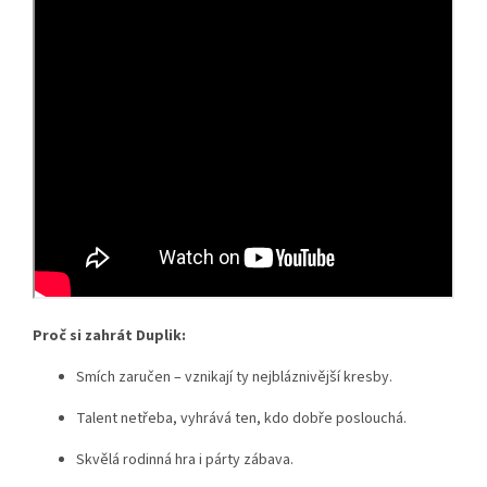
Proč si zahrát Duplik:
Smích zaručen – vznikají ty nejbláznivější kresby.
Talent netřeba, vyhrává ten, kdo dobře poslouchá.
Skvělá rodinná hra i párty zábava.