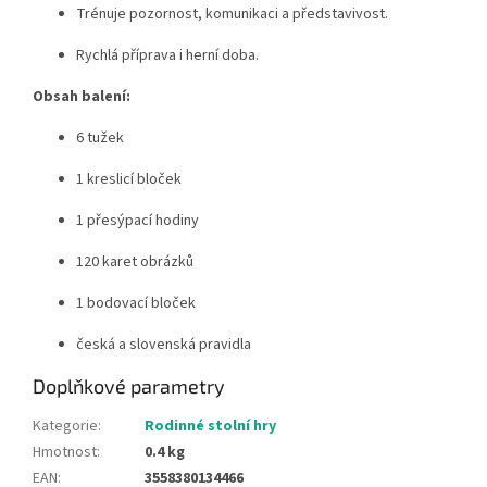
Trénuje pozornost, komunikaci a představivost.
Rychlá příprava i herní doba.
Obsah balení:
6 tužek
1 kreslicí bloček
1 přesýpací hodiny
120 karet obrázků
1 bodovací bloček
česká a slovenská pravidla
Doplňkové parametry
Kategorie
:
Rodinné stolní hry
Hmotnost
:
0.4 kg
EAN
:
3558380134466