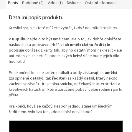
Popis
Podobné (8)
Videa (1)
Diskuze
Ostatní informace
Detailní popis produktu
Kreslicí hra, ve které můžete vyhrát, i když neumíte kreslit! ✏️
V
Dupliku
nejde o to být umělcem, ale o to, jak dobře dokážete
naslouchat a popisovat. Hráč v roli
uměleckého ředitele
popisuje obrázek z karty tak, aby ho ostatní mohli nakreslit – ale
ani jeden z nich netuší, podle jakých
kritérií
se bude jejich dílo
hodnotit!
Po skončení kola se kritéria odhalí a body získávají jak
umělci
(za splněné detaily), tak
ředitel
(za každý detail, který někdo
zachytil správně). Hra je plná smíchu, nečekaných interpretací a
kreativních katastrof, které zaručeně pobaví celou rodinu i partu
přátel.
Hra končí, když se každý alespoň jednou stane uměleckým
ředitelem. Vyhrává ten, kdo nasbírá nejvíc bodů.