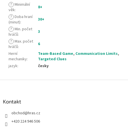
?
Minimální
8+
věk
:
?
Doba hraní
30+
(minut)
:
?
Min. počet
3
hráčů
:
?
Max. počet
6
hráčů
:
Herní
Team-Based Game
,
Communication Limits
,
mechaniky
:
Targeted Clues
jazyk
:
česky
Z
á
p
a
Kontakt
t
obchod
@
hras.cz
í
+420 224 946 506