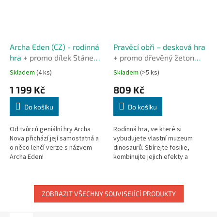
Archa Eden (CZ) - rodinná
Pravěcí obři – desková hra
hra
+ promo dílek Stánek
+ promo dřevěný žeton
do vydání zásob
prvního hráče a žetony
Skladem
(4 ks)
Skladem
(>5 ks)
novinek
1 199 Kč
809 Kč
Do košíku
Do košíku
Od tvůrců geniální hry Archa
Rodinná hra, ve které si
Nova přichází její samostatná a
vybudujete vlastní muzeum
o něco lehčí verze s názvem
dinosaurů. Sbírejte fosilie,
Archa Eden!
kombinujte jejich efekty a
rozhodujte, kdy je vystavit –
správné načasování rozhoduje o
vítězství.
ZOBRAZIT VŠECHNY SOUVISEJÍCÍ PRODUKTY