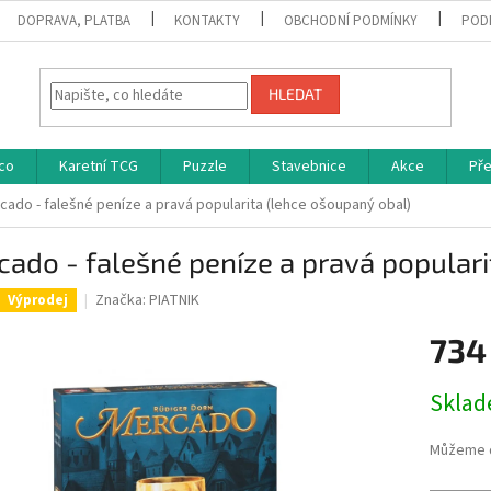
DOPRAVA, PLATBA
KONTAKTY
OBCHODNÍ PODMÍNKY
POD
HLEDAT
co
Karetní TCG
Puzzle
Stavebnice
Akce
Př
cado - falešné peníze a pravá popularita (lehce ošoupaný obal)
ado - falešné peníze a pravá populari
Značka:
PIATNIK
Výprodej
734
Měrná
Skla
cena:
Můžeme d