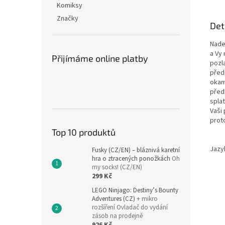
Komiksy
Značky
Det
Nade
a Vy
Přijímáme online platby
pozl
před
okam
před
splat
Vaši
prot
Top 10 produktů
Jazy
Fusky (CZ/EN) – bláznivá karetní
hra o ztracených ponožkách
Oh
my socks! (CZ/EN)
299 Kč
LEGO Ninjago: Destiny’s Bounty
Adventures (CZ)
+ mikro
rozšíření Ovladač do vydání
zásob na prodejně