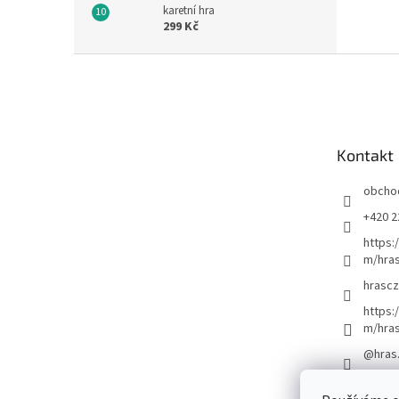
karetní hra
299 Kč
Z
á
p
a
t
Kontakt
í
obcho
+420 2
https:
m/hras
hrascz
https:
m/hra
@hras