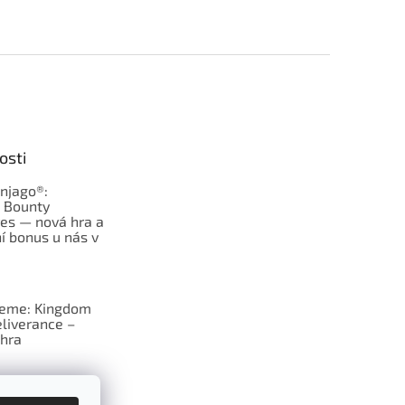
osti
njago®:
s Bounty
es — nová hra a
í bonus u nás v
jeme: Kingdom
liverance –
hra
deskové hry: