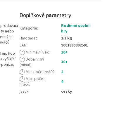
Doplňkové parametry
 prodavači
Rodinné stolní
Kategorie
:
oty nebo
hry
 cenných
Hmotnost
:
1.3 kg
davačů
EAN
:
9001890802591
?
Minimální věk
:
10+
 Ten, kdo
zvyšující
?
Doba hraní
30+
 peníze,
(minut)
:
?
Min. počet hráčů
:
2
?
Max. počet
4
hráčů
:
jazyk
:
česky