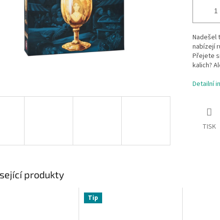
Nadešel t
nabízejí 
Přejete s
kalich? A
Detailní 
TISK
sející produkty
Tip