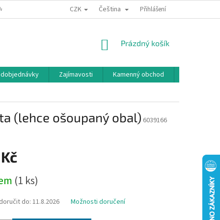
CZK
Čeština
MÍNKY OCHRANY OSOBNÍCH ÚDAJŮ
BONUSOVÝ PROGRAM
Přihlášení
NÁKUPNÍ
Prázdný košík
KOŠÍK
edobjednávky
Zajímavosti
Kamenný obchod
Značky
ta (lehce ošoupaný obal)
6039166
 Kč
dem
(1 ks)
oručit do:
11.8.2026
Možnosti doručení