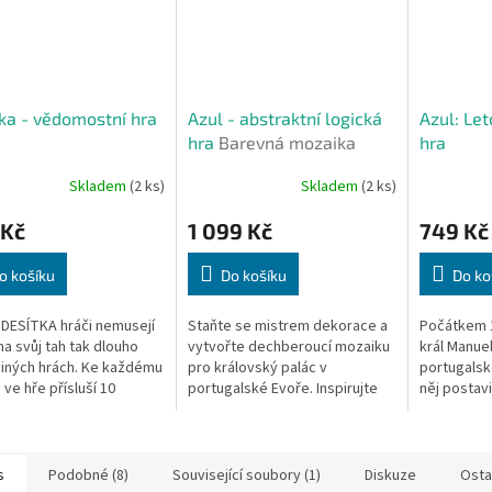
ka - vědomostní hra
Azul - abstraktní logická
Azul: Let
hra
Barevná mozaika
hra
královského paláce
Skladem
(2 ks)
Skladem
(2 ks)
 Kč
1 099 Kč
749 Kč
o košíku
Do košíku
Do ko
 DESÍTKA hráči nemusejí
Staňte se mistrem dekorace a
Počátkem 1
na svůj tah tak dlouho
vytvořte dechberoucí mozaiku
král Manuel
 jiných hrách. Ke každému
pro královský palác v
portugalsk
 ve hře přísluší 10
portugalské Evoře. Inspirujte
něj postavi
 a 10 možných
se nádhernými vzory azulejos,
Po dokonče
dí. Všichni hráči
keramických dlaždic, které...
v Sintře zam
ou šanci...
s
Podobné (8)
Související soubory (1)
Diskuze
Osta