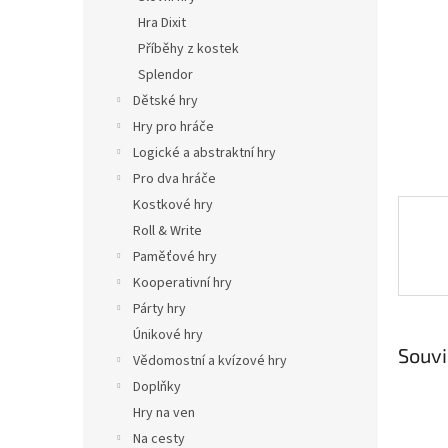
n
Hra Dixit
e
Příběhy z kostek
l
Splendor
Dětské hry
Hry pro hráče
Logické a abstraktní hry
Pro dva hráče
Kostkové hry
Roll & Write
Paměťové hry
Kooperativní hry
Párty hry
Únikové hry
Souvi
Vědomostní a kvízové hry
Doplňky
Hry na ven
Na cesty