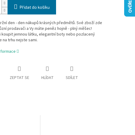
Přidat do košíku
ržní den - den nákupů krásných předmětů. Své zboží zde
různí prodavači a Vy máte peněz hojně - plný měšec!
i koupit jemnou látku, elegantní boty nebo pozlacený
le na trhu nejste sami.
informace
ZEPTAT SE
HLÍDAT
SDÍLET