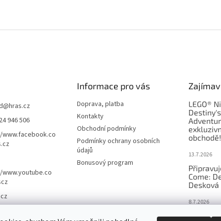
Informace pro vás
Zajímav
Doprava, platba
LEGO® Ni
d
@
hras.cz
Destiny'
Kontakty
24 946 506
Adventur
Obchodní podmínky
exkluzivn
//www.facebook.co
obchodě!
Podmínky ochrany osobních
.cz
údajů
13.7.2026
Bonusový program
Připravu
//www.youtube.co
Come: De
scz
Desková 
.cz
8.7.2026
Nejlepší 