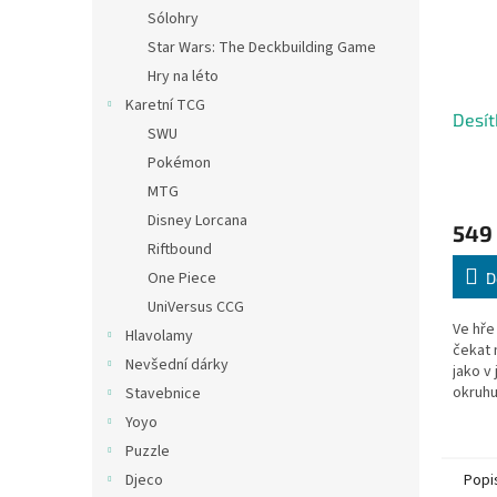
Sólohry
Star Wars: The Deckbuilding Game
Hry na léto
Karetní TCG
Desít
SWU
Pokémon
MTG
Disney Lorcana
549
Riftbound
One Piece
D
UniVersus CCG
Ve hře
Hlavolamy
čekat 
Nevšední dárky
jako v
okruhu
Stavebnice
otázek
Yoyo
odpově
Puzzle
dostan
Popi
Djeco