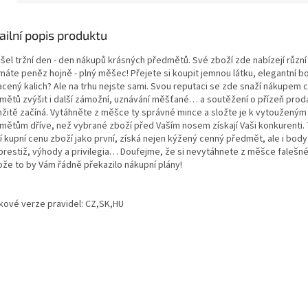
ailní popis produktu
šel tržní den - den nákupů krásných předmětů. Své zboží zde nabízejí různí
 máte peněz hojně - plný měšec! Přejete si koupit jemnou látku, elegantní b
acený kalich? Ale na trhu nejste sami. Svou reputaci se zde snaží nákupem
mětů zvýšit i další zámožní, uznávání měšťané… a soutěžení o přízeň pro
žitě začíná. Vytáhněte z měšce ty správné mince a složte je k vytouženým
mětům dříve, než vybrané zboží před Vaším nosem získají Vaši konkurenti.
í kupní cenu zboží jako první, získá nejen kýžený cenný předmět, ale i body 
 prestiž, výhody a privilegia… Doufejme, že si nevytáhnete z měšce falešné
ože to by Vám řádně překazilo nákupní plány!
kové verze pravidel: CZ,SK,HU