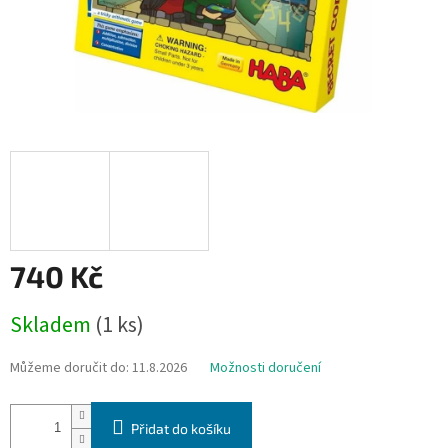
740 Kč
Měrná
Skladem
(1 ks)
cena:
Můžeme doručit do:
11.8.2026
Možnosti doručení
Přidat do košíku