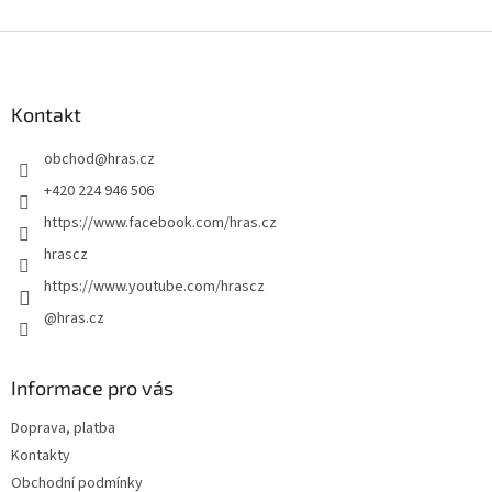
Z
á
p
a
Kontakt
t
obchod
@
hras.cz
í
+420 224 946 506
https://www.facebook.com/hras.cz
hrascz
https://www.youtube.com/hrascz
@hras.cz
Informace pro vás
Doprava, platba
Kontakty
Obchodní podmínky