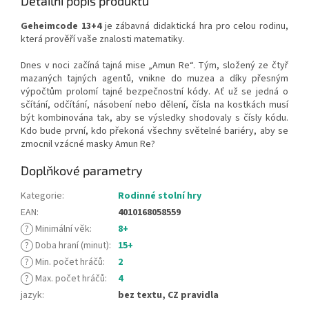
Detailní popis produktu
Geheimcode 13+4
je zábavná didaktická hra pro celou rodinu,
která prověří vaše znalosti matematiky.
Dnes v noci začíná tajná mise „Amun Re“. Tým, složený ze čtyř
mazaných tajných agentů, vnikne do muzea a díky přesným
výpočtům prolomí tajné bezpečnostní kódy. Ať už se jedná o
sčítání, odčítání, násobení nebo dělení, čísla na kostkách musí
být kombinována tak, aby se výsledky shodovaly s čísly kódu.
Kdo bude první, kdo překoná všechny světelné bariéry, aby se
zmocnil vzácné masky Amun Re?
Doplňkové parametry
Kategorie
:
Rodinné stolní hry
EAN
:
4010168058559
?
Minimální věk
:
8+
?
Doba hraní (minut)
:
15+
?
Min. počet hráčů
:
2
?
Max. počet hráčů
:
4
jazyk
:
bez textu, CZ pravidla