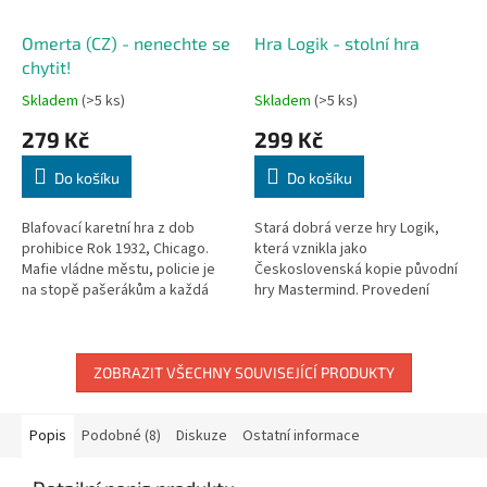
Omerta (CZ) - nenechte se
Hra Logik - stolní hra
chytit!
Skladem
(>5 ks)
Skladem
(>5 ks)
279 Kč
299 Kč
Do košíku
Do košíku
Blafovací karetní hra z dob
Stará dobrá verze hry Logik,
prohibice Rok 1932, Chicago.
která vznikla jako
Mafie vládne městu, policie je
Československá kopie původní
na stopě pašerákům a každá
hry Mastermind. Provedení
chyba může znamenat cestu do
plast. Různé barvy plastu.
vězení. Jsi šéfem jednoho z...
ZOBRAZIT VŠECHNY SOUVISEJÍCÍ PRODUKTY
Popis
Podobné (8)
Diskuze
Ostatní informace