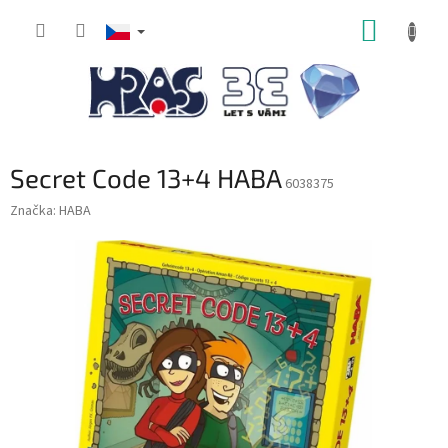
Přejít
NÁKUP
na
obsah
KOŠÍK
Secret Code 13+4 HABA
6038375
Značka:
HABA