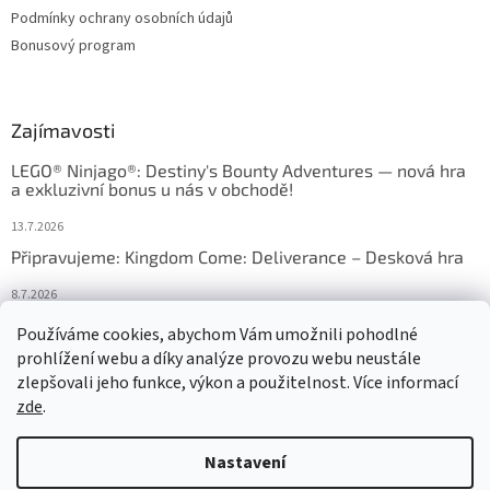
Podmínky ochrany osobních údajů
Bonusový program
Zajímavosti
LEGO® Ninjago®: Destiny's Bounty Adventures — nová hra
a exkluzivní bonus u nás v obchodě!
13.7.2026
Připravujeme: Kingdom Come: Deliverance – Desková hra
8.7.2026
Nejlepší deskové hry: výběr, který frčí v celém Česku
Používáme cookies, abychom Vám umožnili pohodlné
prohlížení webu a díky analýze provozu webu neustále
18.6.2026
zlepšovali jeho funkce, výkon a použitelnost. Více informací
zde
.
Vytvořil Shoptet
Nastavení