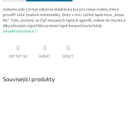
Geheimcode 13+4 je zábavná didaktická hra pro celou rodinu, která
prověří vaše znalosti matematiky. Dnes v noci začíná tajná mise „Amun
Re“. Tým, složený ze čtyř mazaných tajných agentů, vnikne do muzea a
díky přesným výpočtům prolomí tajné bezpečnostní kódy.
Detailní informace
ZEPTAT SE
HLÍDAT
SDÍLET
Související produkty