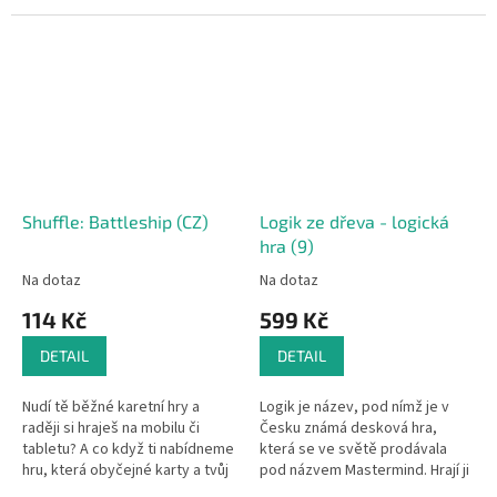
Čechách jde o starou hru,
nadvládu nad co největším
kterou provozovali...
počtem ostrovů tím, že budují
své...
Shuffle: Battleship (CZ)
Logik ze dřeva - logická
hra (9)
Na dotaz
Na dotaz
114 Kč
599 Kč
DETAIL
DETAIL
Nudí tě běžné karetní hry a
Logik je název, pod nímž je v
raději si hraješ na mobilu či
Česku známá desková hra,
tabletu? A co když ti nabídneme
která se ve světě prodávala
hru, která obyčejné karty a tvůj
pod názvem Mastermind. Hrají ji
chytrý přístroj pěkně spojí?
dva hráči, z nichž jeden vytvoří