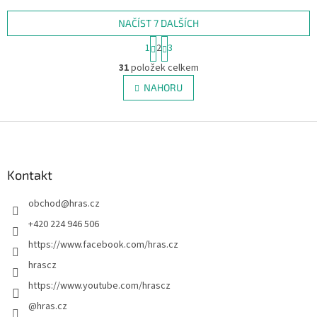
Vyzkoušej Shuffle. V...
tajnou kombinaci čtyř kolíčků...
NAČÍST 7 DALŠÍCH
S
1
2
3
t
O
r
31
položek celkem
v
á
l
NAHORU
n
á
k
d
o
v
Z
a
á
c
á
n
í
p
í
p
a
Kontakt
r
t
v
obchod
@
hras.cz
í
k
y
+420 224 946 506
v
https://www.facebook.com/hras.cz
ý
p
hrascz
i
https://www.youtube.com/hrascz
s
u
@hras.cz