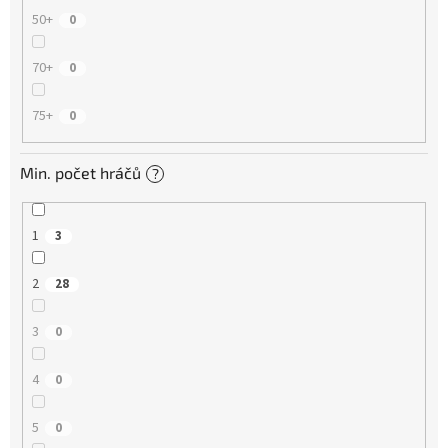
50+
0
70+
0
75+
0
Min. počet hráčů
?
1
3
2
28
3
0
4
0
5
0