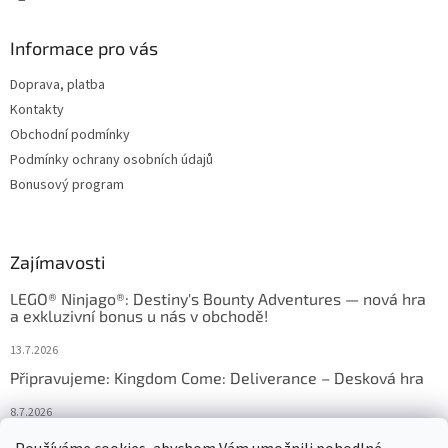
Informace pro vás
Doprava, platba
Kontakty
Obchodní podmínky
Podmínky ochrany osobních údajů
Bonusový program
Zajímavosti
LEGO® Ninjago®: Destiny's Bounty Adventures — nová hra
a exkluzivní bonus u nás v obchodě!
13.7.2026
Připravujeme: Kingdom Come: Deliverance – Desková hra
8.7.2026
Nejlepší deskové hry: výběr, který frčí v celém Česku