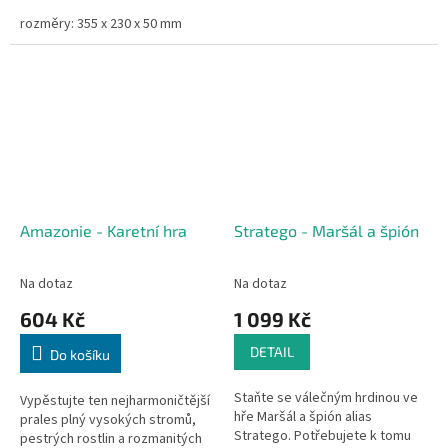
rozměry: 355 x 230 x 50 mm
Amazonie - Karetní hra
Stratego - Maršál a špión
Na dotaz
Na dotaz
604 Kč
1 099 Kč
DETAIL
Do košíku
Staňte se válečným hrdinou ve
Vypěstujte ten nejharmoničtější
hře Maršál a špión alias
prales plný vysokých stromů,
Stratego. Potřebujete k tomu
pestrých rostlin a rozmanitých