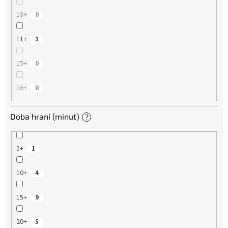
18+
0
11+
1
15+
0
16+
0
Doba hraní (minut)
?
5+
1
10+
4
15+
9
20+
5