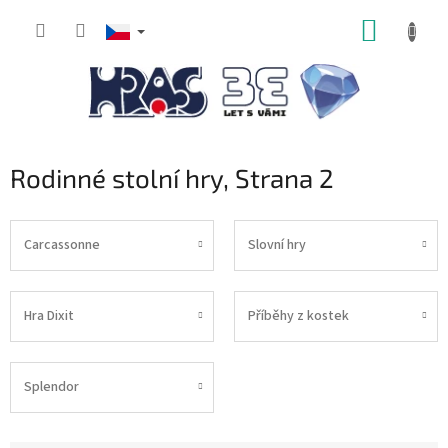
Přejít
NÁKUP
na
obsah
KOŠÍK
Rodinné stolní hry
, Strana 2
Carcassonne
Slovní hry
Hra Dixit
Příběhy z kostek
Splendor