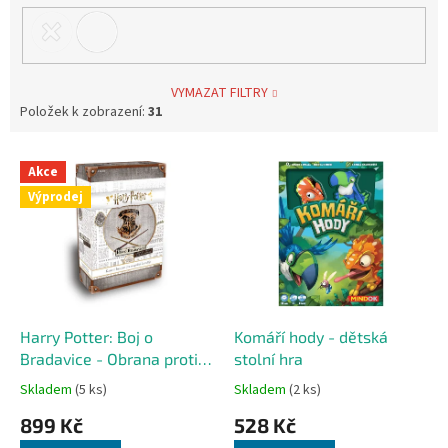
VYMAZAT FILTRY
Položek k zobrazení:
31
V
Akce
ý
Výprodej
p
i
s
p
r
o
d
Harry Potter: Boj o
Komáří hody - dětská
u
Bradavice - Obrana proti
stolní hra
k
černé magii - karetní hra
Skladem
(5 ks)
Skladem
(2 ks)
t
pro dva
899 Kč
528 Kč
ů