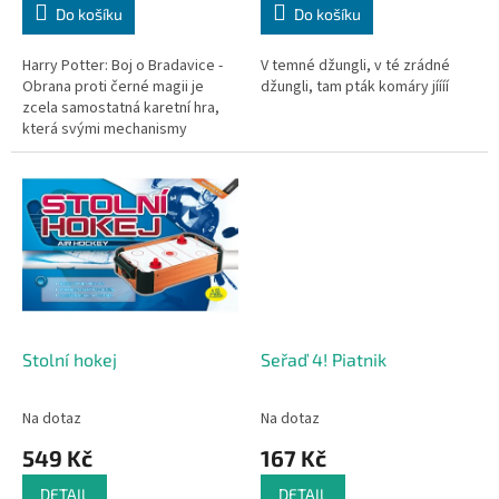
Do košíku
Do košíku
Harry Potter: Boj o Bradavice -
V temné džungli, v té zrádné
Obrana proti černé magii je
džungli, tam pták komáry jíííí
zcela samostatná karetní hra,
která svými mechanismy
vychází ze hry Harry Potter: Boj
o Bradavice. Tentokrát je...
Stolní hokej
Seřaď 4! Piatnik
Na dotaz
Na dotaz
549 Kč
167 Kč
DETAIL
DETAIL