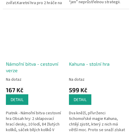
“jen” neprůstřelnou strategii.
zvířat.Karetní hra pro 2 hráče na
Vhodným rozmístěním min,
principu výběru karet z nabídky
řadových vojínů a důstojníků
a vytváření sad.
musíte...
Námořní bitva - cestovní
Kahuna - stolní hra
verze
Na dotaz
Na dotaz
167 Kč
599 Kč
DETAIL
DETAIL
Piatnik - Námořní bitva cestovní
Dva kněží, přívrženci
hra Obsah hry: 2 sklapovací
tichomořské magie Kahuna,
hrací desky, 10 lodí, 84 žlutých
chtějí zjistit, který z nich má
kolíků, sáček bílých kolíků V
větší moc. Proto se snaží získat