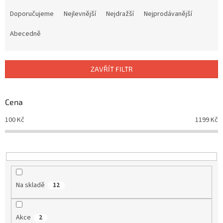
Ř
a
Doporučujeme
Nejlevnější
Nejdražší
Nejprodávanější
z
e
Abecedně
n
í
p
ZAVŘÍT FILTR
r
o
d
Cena
u
100
Kč
1199
Kč
k
t
ů
Na skladě
12
Akce
2