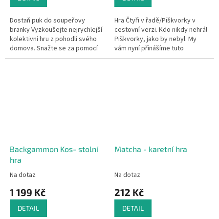
Dostaň puk do soupeřovy
Hra Čtyři v řadě/Piškvorky v
branky Vyzkoušejte nejrychlejší
cestovní verzi. Kdo nikdy nehrál
kolektivní hru z pohodlí svého
Piškvorky, jako by nebyl. My
domova. Snažte se za pomocí
vám nyní přinášíme tuto
své „hokejky“ dostat puk do
oblíbenou hru v cestovní verzi,
soupeřovy branky. Vyhraje jen...
kde nepotřebujete papír...
Backgammon Kos- stolní
Matcha - karetní hra
hra
Na dotaz
Na dotaz
1 199 Kč
212 Kč
DETAIL
DETAIL