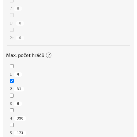
7
0
1+
0
2+
0
Max. počet hráčů
?
1
4
2
31
3
6
4
390
5
173