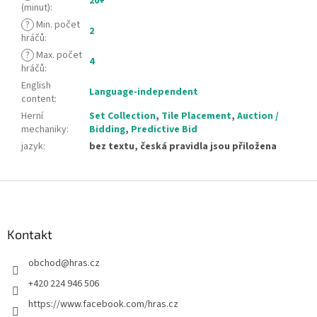
20+
(minut)
:
?
Min. počet
2
hráčů
:
?
Max. počet
4
hráčů
:
English
Language-independent
content
:
Herní
Set Collection
,
Tile Placement
,
Auction /
mechaniky
:
Bidding
,
Predictive Bid
jazyk
:
bez textu, česká pravidla jsou přiložena
Z
á
p
a
Kontakt
t
obchod
@
hras.cz
í
+420 224 946 506
https://www.facebook.com/hras.cz