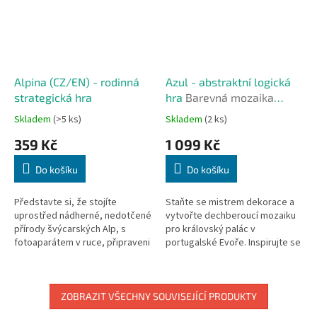
Alpina (CZ/EN) - rodinná
Azul - abstraktní logická
strategická hra
hra
Barevná mozaika
královského paláce
Skladem
(>5 ks)
Skladem
(2 ks)
359 Kč
1 099 Kč
Do košíku
Do košíku
Představte si, že stojíte
Staňte se mistrem dekorace a
uprostřed nádherné, nedotčené
vytvořte dechberoucí mozaiku
přírody švýcarských Alp, s
pro královský palác v
fotoaparátem v ruce, připraveni
portugalské Evoře. Inspirujte se
zachytit každý magický moment
nádhernými vzory azulejos,
divoké fauny. Alpina, rodinná...
keramických dlaždic, které...
ZOBRAZIT VŠECHNY SOUVISEJÍCÍ PRODUKTY