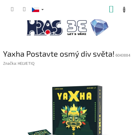
Přejít
NÁKUP
na
obsah
KOŠÍK
Yaxha Postavte osmý div světa!
6043884
Značka:
HELVETIQ