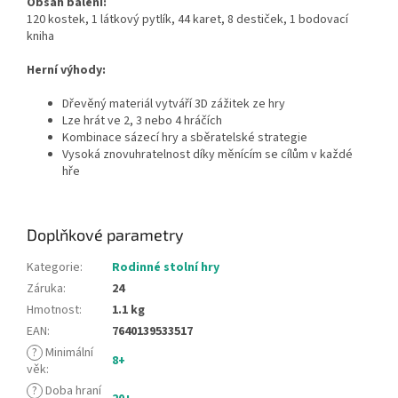
Obsah balení:
120 kostek, 1 látkový pytlík, 44 karet, 8 destiček, 1 bodovací
kniha
Herní výhody:
Dřevěný materiál vytváří 3D zážitek ze hry
Lze hrát ve 2, 3 nebo 4 hráčích
Kombinace sázecí hry a sběratelské strategie
Vysoká znovuhratelnost díky měnícím se cílům v každé
hře
Doplňkové parametry
Kategorie
:
Rodinné stolní hry
Záruka
:
24
Hmotnost
:
1.1 kg
EAN
:
7640139533517
?
Minimální
8+
věk
:
?
Doba hraní