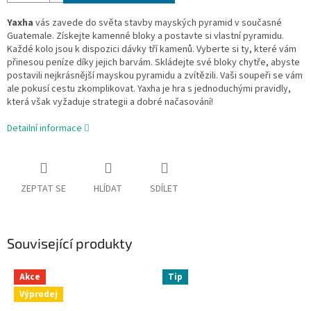
Yaxha
vás zavede do světa stavby mayských pyramid v současné
Guatemale. Získejte kamenné bloky a postavte si vlastní pyramidu.
Každé kolo jsou k dispozici dávky tří kamenů. Vyberte si ty, které vám
přinesou peníze díky jejich barvám. Skládejte své bloky chytře, abyste
postavili nejkrásnější mayskou pyramidu a zvítězili. Vaši soupeři se vám
ale pokusí cestu zkomplikovat. Yaxha je hra s jednoduchými pravidly,
která však vyžaduje strategii a dobré načasování!
Detailní informace
ZEPTAT SE
HLÍDAT
SDÍLET
Související produkty
Akce
Tip
Výprodej