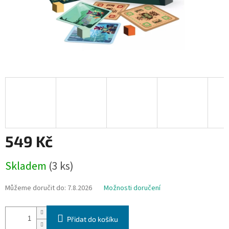
549 Kč
Měrná
Skladem
(3 ks)
cena:
Můžeme doručit do:
7.8.2026
Možnosti doručení
Přidat do košíku