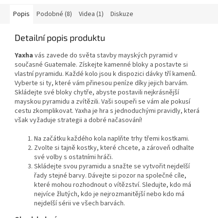
Popis
Podobné (8)
Videa (1)
Diskuze
Detailní popis produktu
Yaxha
vás zavede do světa stavby mayských pyramid v
současné Guatemale. Získejte kamenné bloky a postavte si
vlastní pyramidu. Každé kolo jsou k dispozici dávky tří kamenů.
Vyberte si ty, které vám přinesou peníze díky jejich barvám.
Skládejte své bloky chytře, abyste postavili nejkrásnější
mayskou pyramidu a zvítězili. Vaši soupeři se vám ale pokusí
cestu zkomplikovat. Yaxha je hra s jednoduchými pravidly, která
však vyžaduje strategii a dobré načasování!
Na začátku každého kola naplňte trhy třemi kostkami.
Zvolte si tajně kostky, které chcete, a zároveň odhalte
své volby s ostatními hráči.
Skládejte svou pyramidu a snažte se vytvořit nejdelší
řady stejné barvy. Dávejte si pozor na společné cíle,
které mohou rozhodnout o vítězství. Sledujte, kdo má
nejvíce žlutých, kdo je nejrozmanitější nebo kdo má
nejdelší sérii ve všech barvách.