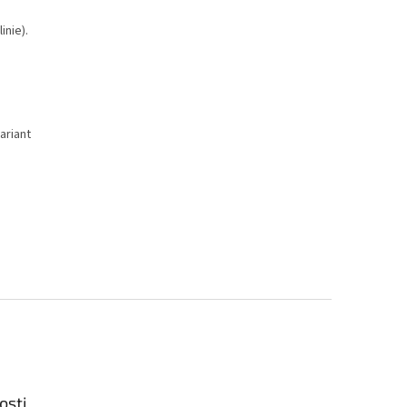
nie).
ariant
osti