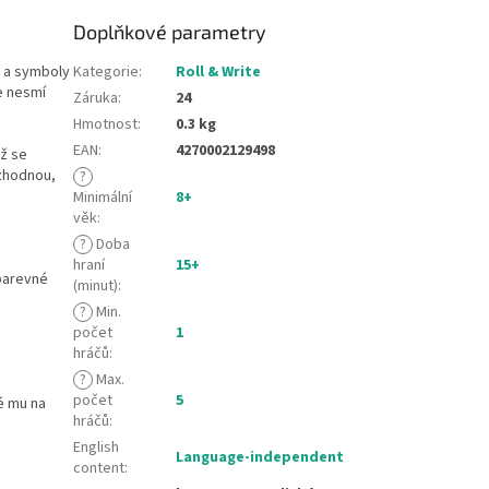
Doplňkové parametry
y a symboly
Kategorie
:
Roll & Write
se nesmí
Záruka
:
24
Hmotnost
:
0.3 kg
EAN
:
4270002129498
iž se
zhodnou,
?
Minimální
8+
věk
:
?
Doba
hraní
15+
 barevné
(minut)
:
?
Min.
počet
1
hráčů
:
?
Max.
počet
5
é mu na
hráčů
:
English
Language-independent
content
: