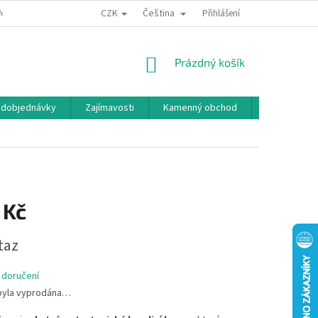
CZK
Čeština
MÍNKY OCHRANY OSOBNÍCH ÚDAJŮ
BONUSOVÝ PROGRAM
Přihlášení
NÁKUPNÍ
Prázdný košík
KOŠÍK
edobjednávky
Zajímavosti
Kamenný obchod
Značky
 Kč
taz
 doručení
byla vyprodána…