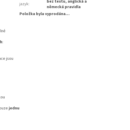
bez textu, anglická a
jazyk
:
německá pravidla
Položka byla vyprodána…
olné
ch
:
ace jsou
kou
pouze
jednu