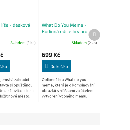
 říše - desková
What Do You Meme -
Rodinná edice hry pro
Další
produkt
milovníky memů
Skladem
(3 ks)
Skladem
(2 ks)
Kč
699 Kč
šíku
Do košíku
ajemství zahradní
Oblíbená hra What do you
stavte si opuštěnou
meme, která je o kombinování
e se človíčci z lesa
obrázků s hláškami za účelem
aložit nové město.
vytvoření vtipného memu,
dny se proměnily v
tentokrát v edici vhodné i...
staré...