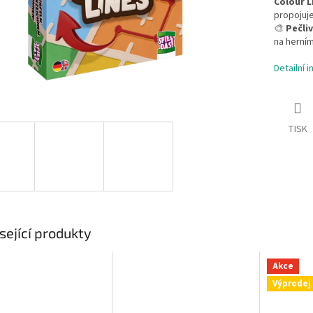
Colour L
propojuje
🎨
Pečli
na herním
Detailní 
TISK
sející produkty
Akce
Výprodej