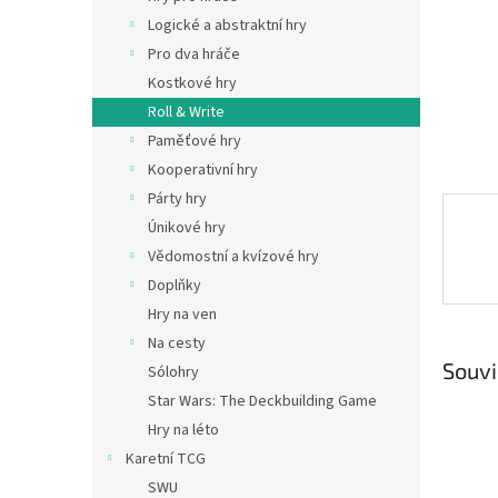
n
Logické a abstraktní hry
e
Pro dva hráče
l
Kostkové hry
Roll & Write
Paměťové hry
Kooperativní hry
Párty hry
Únikové hry
Vědomostní a kvízové hry
Doplňky
Hry na ven
Na cesty
Souvi
Sólohry
Star Wars: The Deckbuilding Game
Hry na léto
Karetní TCG
SWU