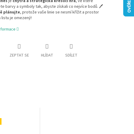
ines
je
chytrá a strategická kreslicí hra
, ve které
te barvy a symboly tak, abyste získali co nejvíce bodů. 🖊️
vě plánujte
, protože vaše linie se nesmí křížit a prostor
 listu je omezený!
informace
ZEPTAT SE
HLÍDAT
SDÍLET