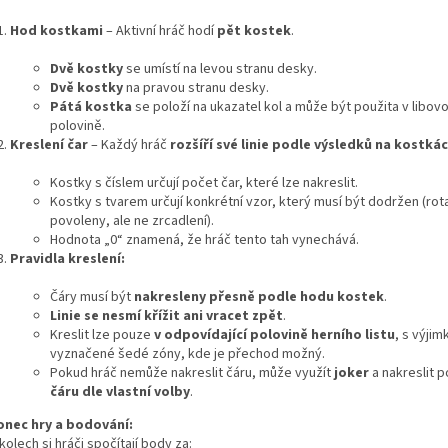
Hod kostkami
– Aktivní hráč hodí
pět kostek
.
Dvě kostky
se umístí na levou stranu desky.
Dvě kostky
na pravou stranu desky.
Pátá kostka
se položí na ukazatel kol a může být použita v libov
polovině.
Kreslení čar
– Každý hráč
rozšíří své linie podle výsledků na kostká
Kostky s číslem určují počet čar, které lze nakreslit.
Kostky s tvarem určují konkrétní vzor, který musí být dodržen (rot
povoleny, ale ne zrcadlení).
Hodnota „0“ znamená, že hráč tento tah vynechává.
Pravidla kreslení:
Čáry musí být
nakresleny přesně podle hodu kostek
.
Linie se nesmí křížit ani vracet zpět
.
Kreslit lze pouze
v odpovídající polovině herního listu
, s výjim
vyznačené šedé zóny, kde je přechod možný.
Pokud hráč nemůže nakreslit čáru, může využít
joker
a nakreslit 
čáru dle vlastní volby
.
onec hry a bodování:
kolech si hráči spočítají body za: