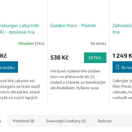
sburger Labyrinth
Golden Horn - Piatnik
Zahradní
K) - desková hra
hra
Skladem
(3 ks)
Na dotaz
 Kč
1 249 
538 Kč
DETAIL
o košíku
Do ko
V krásné rodinné hře Golden
Horn se přenesete do 15.
ové hře Labyrint od
Odkryjte t
století a stanete se benátským
burgeru se hráči snaží
říše! Před
obchodníkem. Vyšlete svou
cestu k obrázkům, které
zahradu, kd
flotilu rychlých galér a
kryté na svých tajných
rozhodli z
obchodujte se vzácným
h. Jenže nic není tak
Dřevěné be
zbožím, jakým je...
duché – chodby se
apartmány, 
e...
s
Podobné (8)
Související soubory (1)
Diskuze