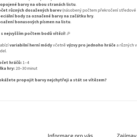
opojené barvy na obou stranách listu
.
čet různých dosažených barev
(násobený počtem překročení středové li
eciální body za označené barvy na začátku hry
.
sažení bonusových písmen na listu
.
 s nejvyšším počtem bodů vítězí!
🎉
nabízí
variabilní herní módy
včetně
výzvy pro jednoho hráče
a různých v
del.
očet hráčů:
1–4
lka hry:
20–30 minut
okážete propojit barvy nejchytřeji a stát se vítězem?
Informace pro vás
Zajímav