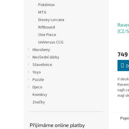
Pokémon
MTG
Disney Lorcana
Raven
Riftbound
(CZ/S
One Piece
UniVersus CCG
Hlavolamy
749
Nevšední dárky
Stavebnice
D
Yoyo
V desk
Puzzle
Ravens
Djeco
najít 
Komiksy
mají s
kartác
Značky
jedno
neustál
Popi
Přijímáme online platby