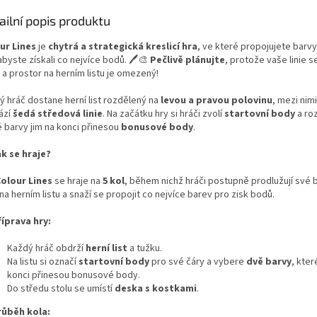
ailní popis produktu
ur Lines
je
chytrá a strategická kreslicí hra
, ve které propojujete barv
abyste získali co nejvíce bodů. 🖊️🎨
Pečlivě plánujte
, protože vaše linie 
t a prostor na herním listu je omezený!
ý hráč dostane herní list rozdělený na
levou a pravou polovinu
, mezi nim
ází
šedá středová linie
. Na začátku hry si hráči zvolí
startovní body
a ro
é barvy jim na konci přinesou
bonusové body
.
ak se hraje?
olour Lines
se hraje na
5 kol
, během nichž hráči postupně prodlužují své
na herním listu a snaží se propojit co nejvíce barev pro zisk bodů.
říprava hry:
Každý hráč obdrží
herní list
a tužku.
Na listu si označí
startovní body
pro své čáry a vybere
dvě barvy
, kter
konci přinesou bonusové body.
Do středu stolu se umístí
deska s kostkami
.
růběh kola: