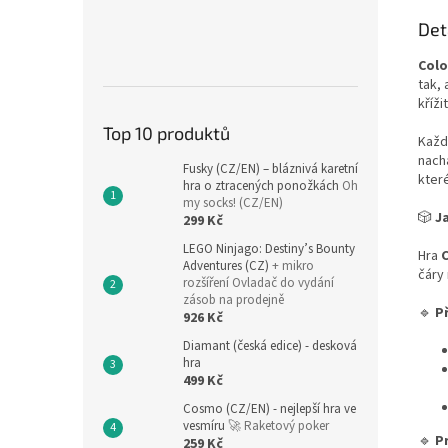
Det
Colo
tak, 
kříži
Top 10 produktů
Každ
nach
Fusky (CZ/EN) – bláznivá karetní
kter
hra o ztracených ponožkách
Oh
my socks! (CZ/EN)
🎲
J
299 Kč
LEGO Ninjago: Destiny’s Bounty
Hra
C
Adventures (CZ)
+ mikro
čáry 
rozšíření Ovladač do vydání
zásob na prodejně
🔹
P
926 Kč
Diamant (česká edice) - desková
hra
499 Kč
Cosmo (CZ/EN) - nejlepší hra ve
vesmíru
🚀 Raketový poker
🔹
P
259 Kč